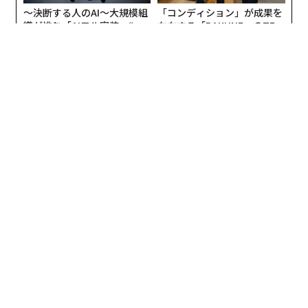
〜決断する人のAI〜大規模組
「コンディション」が成果を
織が挑む「AIフル実装」“使
左右する――「BAKUNE」のTEN
う”企業から“動く”企業へ【N
TIALが支える「挑戦者の明
TTドコモビジネス×PwC】
日」
お知らせ
会社概要
イベント
広告掲載