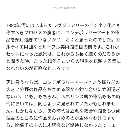
advertisement
1980年代にはじまったラグジュアリーのビジネス化とも
称すべきプロセスの演者に、コンテポラリーアートの作
品を預け過ぎていないか？ とふと思ったのでした。カ
ルティエ財団などルーブル美術館の目の前です。これが
セットになった風景は、これからも長く続くのだろうか
と問うた時、たった10年そこいらの現象を信頼する気に
なれないのが正直なところです。
更に言うならば、コンテポラリーアートという揺らぎの
大きい分野の作品をおさめる器が不釣り合いに立派過ぎ
ないか、とも。もちろん、ルネサンス期の作品もあの時
代においては、同じように見られていたかもしれませ
ん。しかしながら、あの時代は立派な教会や館をもつ発
注主のところに作品をおさめるのが主体なわけですか
ら、関係そのものに永続性など期待しなかったでしょ