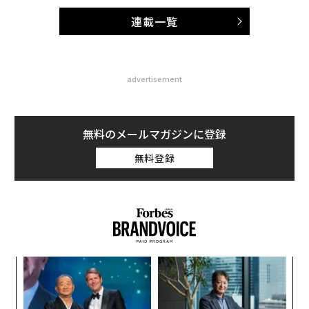
連載一覧
advertisement
無料のメールマガジンに登録
無料登録
小1
な
にし
術
た
〜
ア