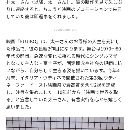
村太一さん（以降、太一さん）。彼の新作を見て久しぶ
りに連絡すると、ちょうど映画のプロモーションで来日
していた彼は即返事をくれました。
advertisement
映画『FUJIKO』は、太一さんのお母様の人生を元にし
た作品で、彼の長編2作目になります。舞台は1970～80
年代の静岡。急速な変化に揺れる時代にシングルマザー
となった主人公・富士子が、固定観念や社会の規範に抗
いながら、自分らしく生きる姿を描いています。今年4
月末、イタリア・ウディネで開催された第28回ウディ
ネ・ファーイースト映画祭で最高賞を含む2冠を達成
し、注目を集めました。10年前から「映画で世界を取
る」と宣言していた太一さん。有言実行を心から嬉しく
思いました。