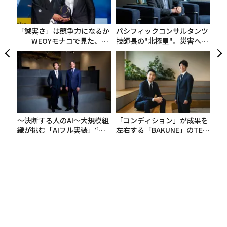
金
個
ェ
「誠実さ」は競争力になるか
パシフィックコンサルタンツ
──WEOYモナコで見た、く
技師長の"北極星"。災害への
ら寿司の経営哲学
無力感を乗り越え見つけた、
防災一筋20年の答え
〜決断する人のAI〜大規模組
「コンディション」が成果を
織が挑む「AIフル実装」“使
左右する――「BAKUNE」のTEN
う”企業から“動く”企業へ【N
TIALが支える「挑戦者の明
TTドコモビジネス×PwC】
日」