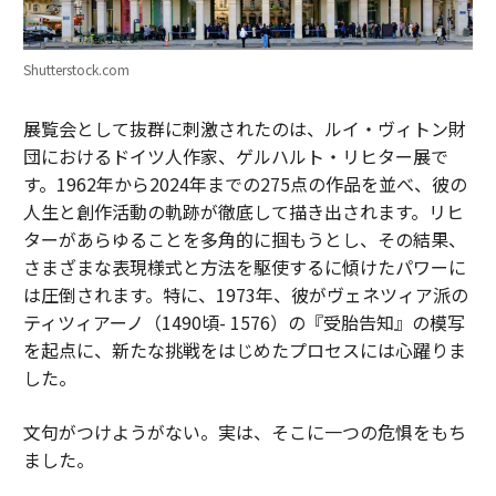
Shutterstock.com
展覧会として抜群に刺激されたのは、ルイ・ヴィトン財
団におけるドイツ人作家、ゲルハルト・リヒター展で
す。1962年から2024年までの275点の作品を並べ、彼の
人生と創作活動の軌跡が徹底して描き出されます。リヒ
ターがあらゆることを多角的に掴もうとし、その結果、
さまざまな表現様式と方法を駆使するに傾けたパワーに
は圧倒されます。特に、1973年、彼がヴェネツィア派の
ティツィアーノ（1490頃- 1576）の『受胎告知』の模写
を起点に、新たな挑戦をはじめたプロセスには心躍りま
した。
文句がつけようがない。実は、そこに一つの危惧をもち
ました。