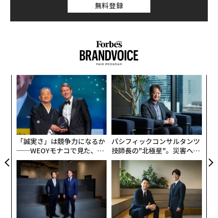
無料登録
小1
な
にし
術
た
〜
ア
金
個
ェ
「誠実さ」は競争力になるか
パシフィックコンサルタンツ
──WEOYモナコで見た、く
技師長の"北極星"。災害への
ら寿司の経営哲学
無力感を乗り越え見つけた、
防災一筋20年の答え