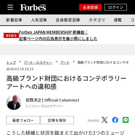
会員登録
ログイン
新着記事
人気記事
会員限定記事
カテゴリ
連載
コ
Forbes JAPAN MEMBERSHIP 新機能｜
NEWS
記事ページ内の広告表示を最小限にしました
トップ
アート・カルチャー
アート
高級ブランド財団におけるコンテポラリ
2026.02.19 10:15
高級ブランド財団におけるコンテポラリー
アートへの違和感
安西洋之 | Official Columnist
ビジネス＋文化のデザイナー
著者フォロー
記事を保存
こうした経緯と状況を踏まえて出かけた3つのミュージ