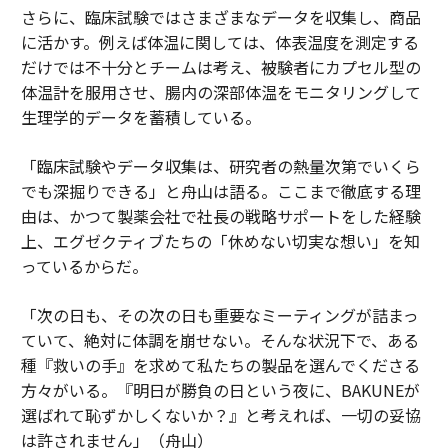
さらに、臨床試験ではさまざまなデータを収集し、商品
に活かす。例えば体温に関しては、体表温度を測定する
だけでは不十分とチームは考え、被験者にカプセル型の
体温計を服用させ、腸内の深部体温をモニタリングして
生理学的データを蓄積している。
「臨床試験やデータ収集は、研究者の熱量次第でいくら
でも深掘りできる」と舟山は語る。ここまで徹底する理
由は、かつて製薬会社で社長の戦略サポートをした経験
上、エグゼクティブたちの「休めない切実な想い」を知
っているからだ。
「次の日も、その次の日も重要なミーティングが詰まっ
ていて、絶対に体調を崩せない。そんな状況下で、ある
種『救いの手』を求めて私たちの製品を選んでくださる
方々がいる。『明日が勝負の日という夜に、BAKUNEが
選ばれて恥ずかしくないか？』と考えれば、一切の妥協
は許されません」（舟山）