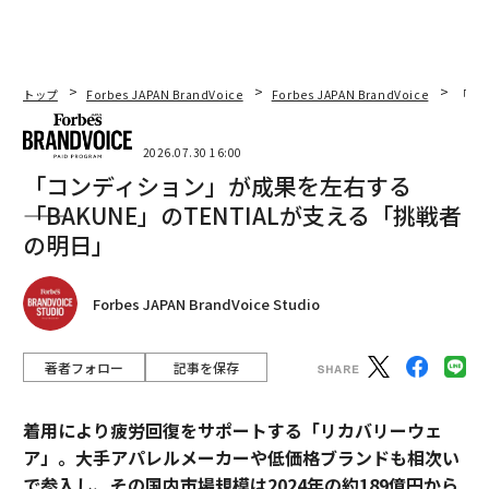
トップ
Forbes JAPAN BrandVoice
Forbes JAPAN BrandVoice
「コン
2026.07.30 16:00
「コンディション」が成果を左右する
――「BAKUNE」のTENTIALが支える「挑戦者
の明日」
Forbes JAPAN BrandVoice Studio
著者フォロー
記事を保存
着用により疲労回復をサポートする「リカバリーウェ
ア」。大手アパレルメーカーや低価格ブランドも相次い
で参入し、その国内市場規模は2024年の約189億円から