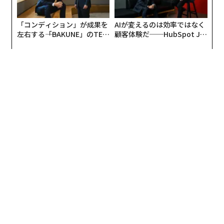
「コンディション」が成果を
AIが変えるのは効率ではなく
左右する――「BAKUNE」のTEN
顧客体験だ──HubSpot Ja
TIALが支える「挑戦者の明
panが語る「Grow Better」
日」
な組織のつくり方