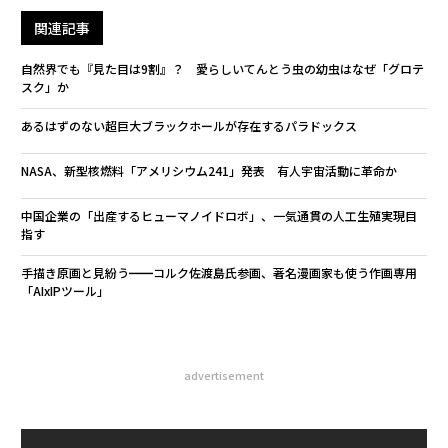
関連記事
自然界でも『見た目は9割』？ 愛らしいてんとう虫の幼虫はなぜ「グロテ
スク」か
あるはずのない超巨大ブラックホールが存在するパラドックス
NASA、新型核燃料「アメリシウム241」発表 有人宇宙活動に革命か
中国企業の「出産するヒューマノイドロボ」、一気通貫の人工生殖実現目
指す
手描き原画と見紛う━━コルク佐渡島氏参画、著名漫画家も使う作画専用
「AIxIPツール」
advertisement