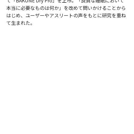
て「BAKUNE Dry Pro」を上市。「良質な睡眠において
本当に必要なものは何か」を改めて問いかけることから
はじめ、ユーザーやアスリートの声をもとに研究を重ね
て生まれた。
「寝返りのしにくさ」や夏場の「汗による不快感」を睡眠環境の課題とし
て設定し、設計と通気性、吸湿性にこだわった「BAKUNE Dry Pro」