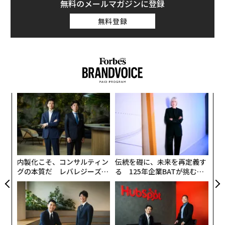
無料のメールマガジンに登録
無料登録
“
シ
グ
〜
織
う
T
内製化こそ、コンサルティン
伝統を礎に、未来を再定義す
グの本質だ レバレジーズが
る 125年企業BATが挑むス
実践する、次世代ファームの
モークレスな未来
全貌