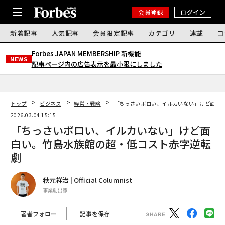
会員登録
ログイン
新着記事
人気記事
会員限定記事
カテゴリ
連載
コ
Forbes JAPAN MEMBERSHIP 新機能｜
NEWS
記事ページ内の広告表示を最小限にしました
トップ
ビジネス
経営・戦略
「ちっさいボロい、イルカいない」けど面白
2026.03.04 15:15
「ちっさいボロい、イルカいない」けど面
白い。竹島水族館の超・低コスト赤字逆転
劇
秋元祥治 | Official Columnist
事業創出家
著者フォロー
記事を保存