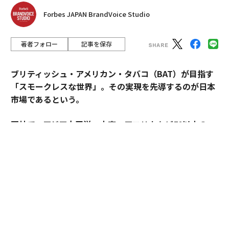
Forbes JAPAN BrandVoice Studio
著者フォロー
記事を保存
ブリティッシュ・アメリカン・タバコ（BAT）が目指す
「スモークレスな世界」。その実現を先導するのが日本
市場であるという。
同社で、アジア太平洋・中東・アフリカなど50以上の
国・地域を擁するAPMEA地域のディレクターを務めるパ
スカル・ムルメステールに戦略を聞いた。
来年125周年を迎えるブリティッシュ・アメリカン・タ
バコ（以下、BAT）。煙とともに長い歴史を歩んできた
グローバル企業は今、「A Better Tomorrow™（より良
い明日）」の実現に向け、大きな変革に挑んでいる。そ