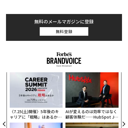
無料のメールマガジンに登録
無料登録
〜
金
個
「
ェ
左右
T
日
〈7.25(土)開催〉5年後のキ
AIが変えるのは効率ではなく
ャリアに「戦略」はあるか。
顧客体験だ──HubSpot Ja
トップエグゼクティブのキャ
panが語る「Grow Better」
リアに触れる1日│CAREER S
な組織のつくり方