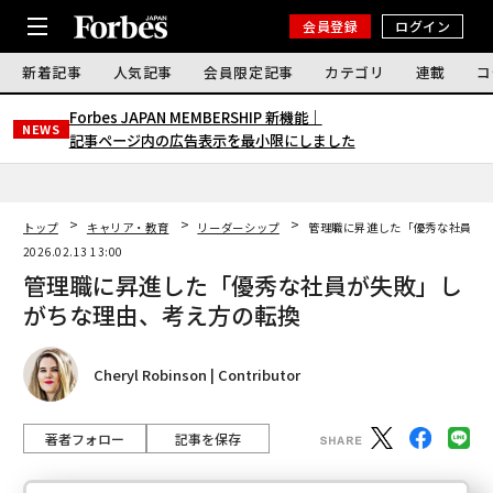
会員登録
ログイン
新着記事
人気記事
会員限定記事
カテゴリ
連載
コ
Forbes JAPAN MEMBERSHIP 新機能｜
NEWS
記事ページ内の広告表示を最小限にしました
トップ
キャリア・教育
リーダーシップ
管理職に昇進した「優秀な社員が
2026.02.13 13:00
管理職に昇進した「優秀な社員が失敗」し
がちな理由、考え方の転換
Cheryl Robinson | Contributor
著者フォロー
記事を保存