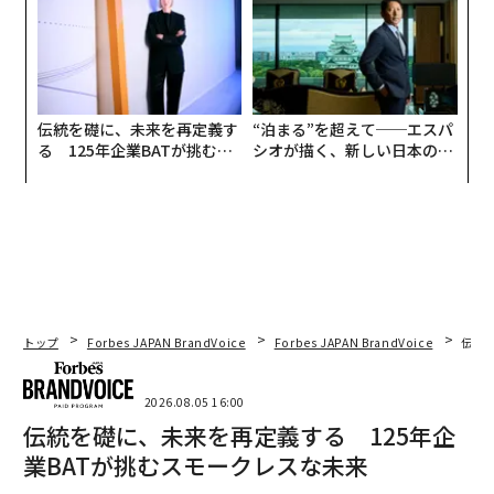
UMMIT 2026
伝統を礎に、未来を再定義す
“泊まる”を超えて──エスパ
る 125年企業BATが挑むス
シオが描く、新しい日本のラ
モークレスな未来
グジュアリー（前編）
トップ
Forbes JAPAN BrandVoice
Forbes JAPAN BrandVoice
伝統
2026.08.05 16:00
伝統を礎に、未来を再定義する 125年企
業BATが挑むスモークレスな未来