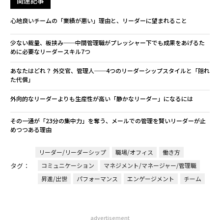
関連記事
心地良いチームの「業績が悪い」理由と、リーダーに望まれること
少ない裁量、板挟み──中間管理職がプレッシャー下でも成果をあげるた
めに必要なリーダースキル7つ
あなたはどれ？ 外交官、管理人──4つのリーダーシップスタイルと「隠れ
た代償」
外向的なリーダーよりも生産性が高い「静かなリーダー」になるには
その一通が「23分の集中力」を奪う、メールでの管理を賢いリーダーが止
めつつある理由
リーダー/リーダーシップ
職場/オフィス
働き方
タグ：
コミュニケーション
マネジメント/マネージャー/管理職
昇進/出世
パフォーマンス
エンゲージメント
チーム
advertisement