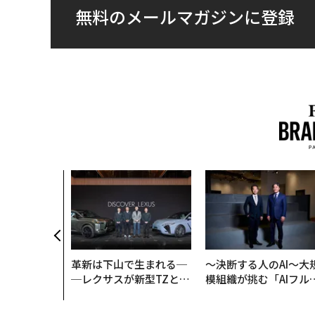
無料のメールマガジンに登録
革新は下山で生まれる─
〜決断する人のAI〜大
─レクサスが新型TZとE
模組織が挑む「AIフル
Sに込めた「DISCOVE
装」“使う”企業から“
R」の哲学
く”企業へ【NTTドコ