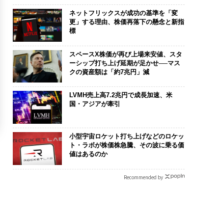
ネットフリックスが成功の基準を「変
更」する理由、株価再落下の懸念と新指
標
スペースX株価が再び上場来安値、スタ
ーシップ打ち上げ延期が足かせ──マス
クの資産額は「約7兆円」減
LVMH売上高7.2兆円で成長加速、米
国・アジアが牽引
小型宇宙ロケット打ち上げなどのロケッ
ト・ラボが株価株急騰、その波に乗る価
値はあるのか
Recommended by