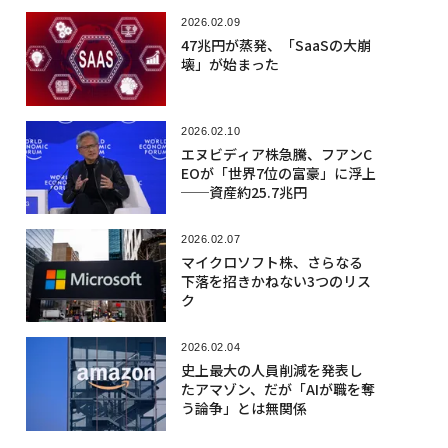
2026.02.09
47兆円が蒸発、「SaaSの大崩
壊」が始まった
2026.02.10
エヌビディア株急騰、フアンC
EOが「世界7位の富豪」に浮上
──資産約25.7兆円
2026.02.07
マイクロソフト株、さらなる
下落を招きかねない3つのリス
ク
2026.02.04
史上最大の人員削減を発表し
たアマゾン、だが「AIが職を奪
う論争」とは無関係