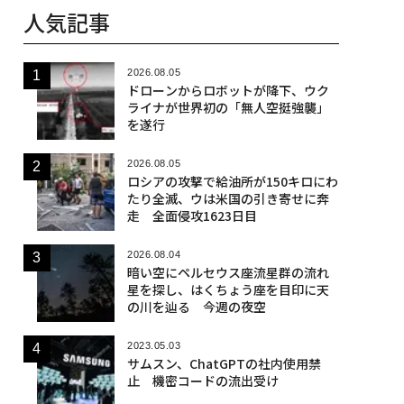
人気記事
2026.08.05
ドローンからロボットが降下、ウク
ライナが世界初の「無人空挺強襲」
を遂行
2026.08.05
ロシアの攻撃で給油所が150キロにわ
たり全滅、ウは米国の引き寄せに奔
走 全面侵攻1623日目
2026.08.04
暗い空にペルセウス座流星群の流れ
星を探し、はくちょう座を目印に天
の川を辿る 今週の夜空
2023.05.03
サムスン、ChatGPTの社内使用禁
止 機密コードの流出受け