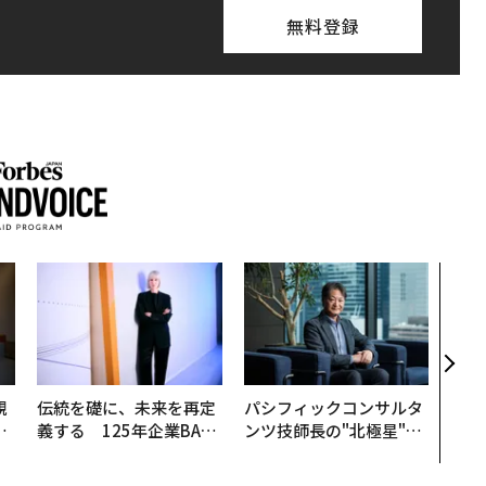
無料登録
〜決
代の
ト、
【M
×P
規
伝統を礎に、未来を再定
パシフィックコンサルタ
実
義する 125年企業BAT
ンツ技師長の"北極星"。
動
が挑むスモークレスな未
災害への無力感を乗り越
モ
来
え見つけた、防災一筋20