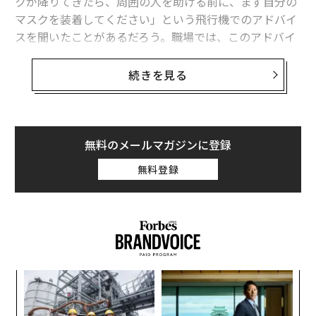
クが降りてきたら、周囲の人を助ける前に、まず自分の
マスクを装着してください」という飛行機でのアドバイ
スを聞いたことがあるだろう。職場では、このアドバイ
スは聞き流されることが多く、自己犠牲が自己受容と成
功への切符となっている。しかし、科学的根拠に基づく
続きを見る
研究は、その逆が真実であることを示している。セルフ
ラブを実践すれば、より健康な心臓とより大きなキャリ
アの進歩を実現できる可能性があるのだ。
無料のメールマガジンに登録
セルフラブ、心臓の健康、キャリアの成功がど
無料登録
のように結びついているか
セルフラブという考えに、本能的な拒否反応を示し、身
をすくませる人もいる。私たちの多くは、セルフラブは
ニューエイジのナンセンス、利己的、あるいはナルシシ
スティック、さらには安っぽいものだと教えられてき
た。しかし、セルフラブに関する神経科学は、心臓の健
〈7
康、仕事のパフォーマンス、キャリアの持続可能性につ
ャ
ト
いて、注目すべき結論を導き出している。
〜