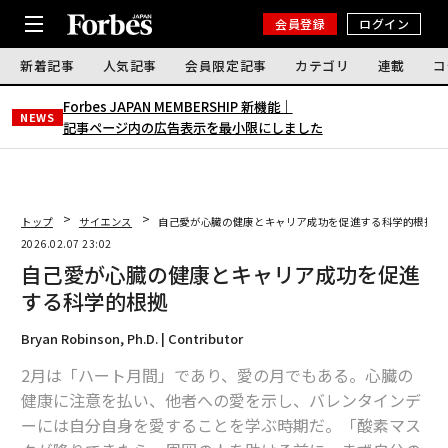
会員登録
ログイン
新着記事
人気記事
会員限定記事
カテゴリ
連載
コ
Forbes JAPAN MEMBERSHIP 新機能｜
NEWS
記事ページ内の広告表示を最小限にしました
トップ
サイエンス
自己愛が心臓の健康とキャリア成功を促進する科学的根拠
2026.02.07 23:02
自己愛が心臓の健康とキャリア成功を促進
する科学的根拠
Bryan Robinson, Ph.D. | Contributor
2月は「ハート月間」であり、愛の月でもある。心臓の
健康に注意を払い、他者への愛を示し、バレンタインデ
ーには自分自身を愛することを学ぶ時期だ。「酸素マス