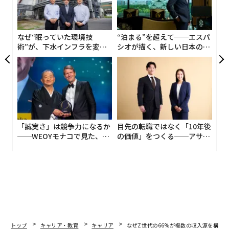
リア
織
UM
この研究は、セルフラブが人間関係やキャリアにとって
う
T
最良の燃料であるという古代からの信念を裏付けてい
なぜ“眠っていた環境技
“泊まる”を超えて──エスパ
る。自分自身を嫌うと、自分自身を大切にしなくなり、
術”が、下水インフラを変え
シオが描く、新しい日本のラ
たのか──産総研×月島JFE
グジュアリー（前編）
それが表面化し、自信の欠如や他者を愛し、ケアする真
アクアソリューションの10年
の能力の欠如につながる。
仏教僧のティク・ナット・ハン氏は、「自分自身の世話
をし、自分自身を愛する方法を知らなければ、愛する
人々の世話をすることはできない。自分自身を愛するこ
「誠実さ」は競争力になるか
目先の転職ではなく「10年後
とは、他者を愛するための基盤である」と述べている。
──WEOYモナコで見た、く
の価値」をつくる──アサイ
ら寿司の経営哲学
ンの長期伴走型支援とは
現代科学は、セルフラブ（通常はセルフコンパッション
＝自己への思いやりとして研究される）が、実際に心臓
の健康、ウェルビーイングを促進し、自信、モチベーシ
ョン、生産性に貢献する強力なキャリア向上ツールであ
ることを示す
一連の研究
を生み出してきた。
トップ
キャリア・教育
キャリア
なぜZ世代の66%が複数の収入源を構築