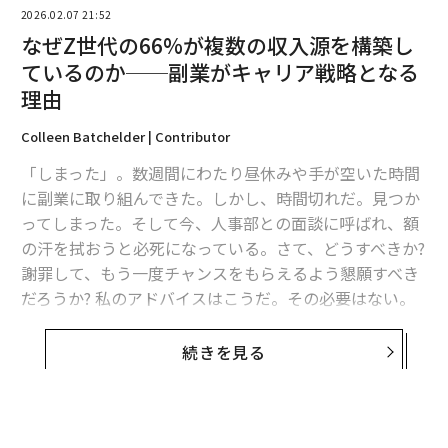
科学的根拠に基づく研究
は、セルフコンパッションを実
2026.02.07 21:52
践すると、心血管疾患を発症するリスクが低くなる可能
なぜZ世代の66%が複数の収入源を構築し
性が高いことを示している。科学者たちは参加者の血管
ているのか──副業がキャリア戦略となる
を測定した。セルフコンパッションのスコアが高い人
理由
は、スコアが低い人よりも頸動脈壁が薄く、プラークの
蓄積が少ないことが分かった。
Colleen Batchelder | Contributor
「しまった」。数週間にわたり昼休みや手が空いた時間
これらの指標は、数年後の心臓発作や脳卒中のリスク低
に副業に取り組んできた。しかし、時間切れだ。見つか
下と関連している。この肯定的な結果は、研究者が身体
ってしまった。そして今、人事部との面談に呼ばれ、額
活動、喫煙、抑うつ症状など、心血管疾患の結果に影響
の汗を拭おうと必死になっている。さて、どうすべきか?
を与える可能性のある行動やその他の心理的要因を制御
謝罪して、もう一度チャンスをもらえるよう懇願すべき
した場合でも持続した。
だろうか? 私のアドバイスはこうだ。その必要はない。
そう、読み間違いではない。なぜなら、真実はこうだか
「これらの発見は、特に自分自身に対して、優しさと思
らだ。もしあなたがZ世代の労働者なら、今すぐ副業を
続きを見る
いやりを実践することの重要性を強調している」と、ピ
始めることが、あなたのキャリア戦略の最優先事項であ
ッツバーグ大学の精神医学・心理学教授であるレベッ
るべきなのだ。だから、深呼吸してほしい。最新のデー
カ・サーストン博士は
述べている
。「私たちは皆、極め
タは、実際にあなたの主張を裏付けているのだから。
てストレスの多い時代を生きており、私たちの研究は、