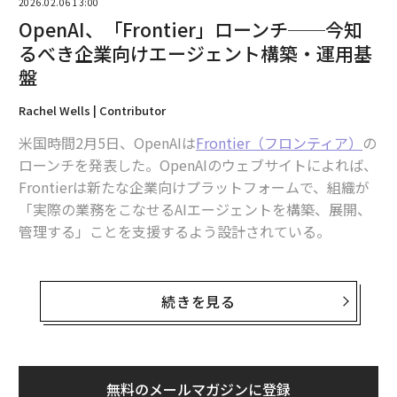
2026.02.06 13:00
OpenAI、「Frontier」ローンチ──今知
るべき企業向けエージェント構築・運用基
盤
Rachel Wells | Contributor
米国時間2月5日、OpenAIは
Frontier（フロンティア）
の
ローンチを発表した。OpenAIのウェブサイトによれば、
Frontierは新たな企業向けプラットフォームで、組織が
「実際の業務をこなせるAIエージェントを構築、展開、
管理する」ことを支援するよう設計されている。
では、Frontierとは具体的に何で、なぜ気にすべきなの
か。
続きを見る
Frontierは、その名が示すとおり、人工知能（AI）の実
装と全社展開における新たなイノベーションの波を告げ
るものだ。これは、単発の生成AIプロンプト、コパイロ
無料のメールマガジンに登録