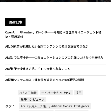
関連記事
OpenAI、「Frontier」ローンチ──今知るべき企業向けエージェント構
築・運用基盤
AIは消費者が視聴したい配信コンテンツの発見を支援できるか
AIだけでは不十分──コミュニケーションのプロが身につけるべき技術力
AIが科学を変える方法、そして変えられないこと
AI採用システム導入で経営層が答えるべき5つの重要な質問
AI / 人工知能
サイバーセキュリティ
採用
量子コンピュータ
タグ：
AGI（汎用人工知能）/ Artificial General Intelligence