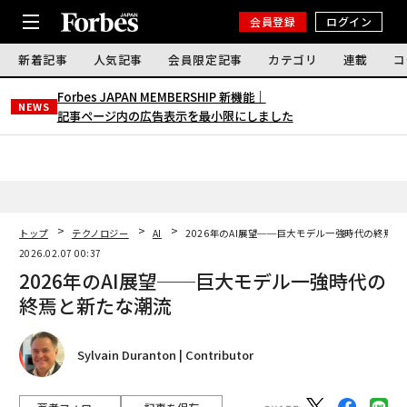
会員登録
ログイン
新着記事
人気記事
会員限定記事
カテゴリ
連載
コ
Forbes JAPAN MEMBERSHIP 新機能｜
NEWS
記事ページ内の広告表示を最小限にしました
トップ
テクノロジー
AI
2026年のAI展望──巨大モデル一強時代の終焉と
2026.02.07 00:37
2026年のAI展望──巨大モデル一強時代の
終焉と新たな潮流
Sylvain Duranton | Contributor