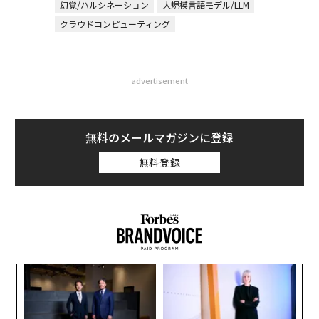
幻覚/ハルシネーション
大規模言語モデル/LLM
クラウドコンピューティング
advertisement
無料のメールマガジンに登録
無料登録
ィン
「
ズが
左右
ムの
T
革
日