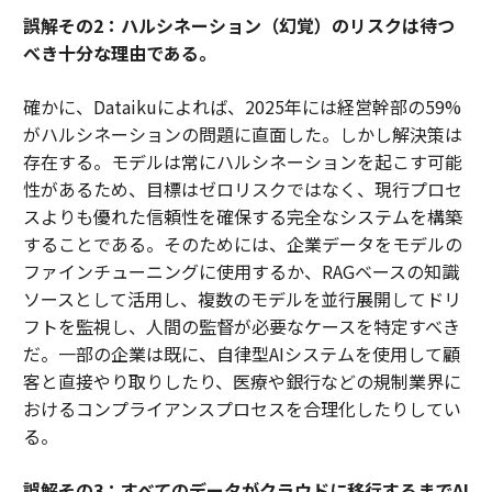
誤解その2：ハルシネーション（幻覚）のリスクは待つ
べき十分な理由である。
確かに、Dataikuによれば、2025年には経営幹部の59%
がハルシネーションの問題に直面した。しかし解決策は
存在する。モデルは常にハルシネーションを起こす可能
性があるため、目標はゼロリスクではなく、現行プロセ
スよりも優れた信頼性を確保する完全なシステムを構築
することである。そのためには、企業データをモデルの
ファインチューニングに使用するか、RAGベースの知識
ソースとして活用し、複数のモデルを並行展開してドリ
フトを監視し、人間の監督が必要なケースを特定すべき
だ。一部の企業は既に、自律型AIシステムを使用して顧
客と直接やり取りしたり、医療や銀行などの規制業界に
おけるコンプライアンスプロセスを合理化したりしてい
る。
誤解その3：すべてのデータがクラウドに移行するまでAI