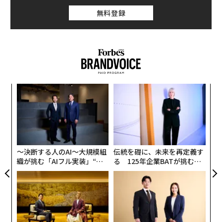
ット、個別のユースケースにとどまらない。実質的に
無料登録
は、先週、私がForbesの記事で「AIを単独の道具ではな
く、チームメイトとして使う」ことについて書いた際に
言及していた内容そのものだ。
ィン
「
ズが
左右
ムの
T
革
日
ク
た「
〜決断する人のAI〜大規模組
伝統を礎に、未来を再定義す
織が挑む「AIフル実装」“使
る 125年企業BATが挑むス
う”企業から“動く”企業へ【N
モークレスな未来
TTドコモビジネス×PwC】