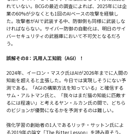
れていない。BCGの最近の調査によれば、2025年には企
業の60%が少なくとも1回のAIベースの攻撃を経験し
た。攻撃者がAIで武装する中、防御側も同様に武装しな
ければならない。サイバー防御の自動化は、明日のサイ
バーセキュリティの武器庫において不可欠となるだろ
う。
誤解その8：汎用人工知能（AGI）！
2024年、イーロン・マスク氏はAIが2026年までに人間の
知能を超えると主張した。今日では実現しそうにない予
測である。「AGIの構築方法を知っている」と確信する
サム・アルトマン氏と、「我々はまだ猫の知能に匹敵す
るには程遠い」と考えるヤン・ルカン氏の間で、どちら
のビジョンが優勢になるかを予測するのは難しい。
強化学習の創始者の1人であるリッチ・サットン氏によ
る2019年の論文「The Bitter Lesson」を読み直そう。