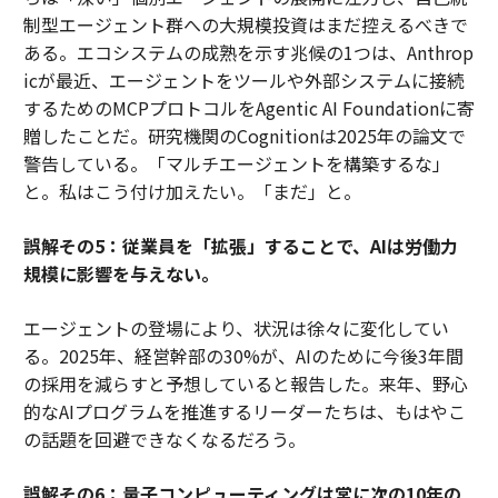
制型エージェント群への大規模投資はまだ控えるべきで
ある。エコシステムの成熟を示す兆候の1つは、Anthrop
icが最近、エージェントをツールや外部システムに接続
するためのMCPプロトコルをAgentic AI Foundationに寄
贈したことだ。研究機関のCognitionは2025年の論文で
警告している。「マルチエージェントを構築するな」
と。私はこう付け加えたい。「まだ」と。
誤解その5：従業員を「拡張」することで、AIは労働力
規模に影響を与えない。
エージェントの登場により、状況は徐々に変化してい
る。2025年、経営幹部の30%が、AIのために今後3年間
の採用を減らすと予想していると報告した。来年、野心
的なAIプログラムを推進するリーダーたちは、もはやこ
の話題を回避できなくなるだろう。
誤解その6：量子コンピューティングは常に次の10年の