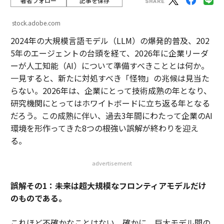
著者フォロー
記事を保存
stock.adobe.com
2024年の大規模言語モデル（LLM）の爆発的普及、202
5年のエージェントの台頭を経て、2026年に企業リーダ
ーが人工知能（AI）について準備すべきこととは何か。
一見すると、新たに対処すべき「怪物」の兆候は見当た
らない。2026年は、企業にとって技術成熟の年となり、
研究機関にとってはホワイトボードに立ち返る年となる
だろう。この成熟に伴い、過去3年間にわたって企業のAI
環境を形作ってきた8つの根強い誤解が終わりを迎え
る。
advertisement
誤解その1：未来は超大規模なフロンティアモデルだけ
のものである。
これほど不確かなことはない。確かに、巨大モデル間の