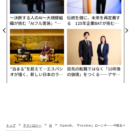
ク
た「
〜決断する人のAI〜大規模組
伝統を礎に、未来を再定義す
織が挑む「AIフル実装」“使
る 125年企業BATが挑むス
う”企業から“動く”企業へ【N
モークレスな未来
TTドコモビジネス×PwC】
“泊まる”を超えて─エスパシ
目先の転職ではなく「10年後
オが描く、新しい日本のラグ
の価値」をつくる──アサイ
ジュアリー（中編）
ンの長期伴走型支援とは
トップ
テクノロジー
AI
OpenAI、「Frontier」ローンチ──今知る