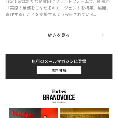
Frontierは新たな企業向けプラットフォームで、組織が
「実際の業務をこなせるAIエージェントを構築、展開、
管理する」ことを支援するよう設計されている。
では、Frontierとは具体的に何で、なぜ気にすべきなの
か。
続きを見る
Frontierは、その名が示すとおり、人工知能（AI）の実
装と全社展開における新たなイノベーションの波を告げ
るものだ。これは、単発の生成AIプロンプト、コパイロ
無料のメールマガジンに登録
ット、個別のユースケースにとどまらない。実質的に
無料登録
は、先週、私がForbesの記事で「AIを単独の道具ではな
く、チームメイトとして使う」ことについて書いた際に
言及していた内容そのものだ。
創業
挑
シン
よっ