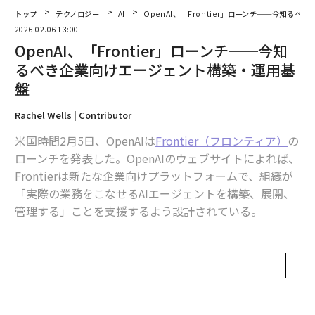
トップ
テクノロジー
AI
OpenAI、「Frontier」ローンチ──今知る
2026.02.06 13:00
翻訳＝酒匂寛
OpenAI、「Frontier」ローンチ──今知
るべき企業向けエージェント構築・運用基
盤
2026年9月号発売中
Rachel Wells | Contributor
最新号の購入はこちらから
米国時間2月5日、OpenAIは
Frontier（フロンティア）
の
ローンチを発表した。OpenAIのウェブサイトによれば、
Frontierは新たな企業向けプラットフォームで、組織が
メンバーシップに登録する
「実際の業務をこなせるAIエージェントを構築、展開、
管理する」ことを支援するよう設計されている。
では、Frontierとは具体的に何で、なぜ気にすべきなの
か。
関連記事
オラクルやアドビなど世界のソフトウエア株が急落、アンソロピックの新A
Frontierは、その名が示すとおり、人工知能（AI）の実
Iエージェントが引き金