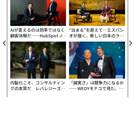
超え
PA
〜
織
う
T
AIが変えるのは効率ではなく
“泊まる”を超えて─エスパシ
顧客体験だ──HubSpot Ja
オが描く、新しい日本のラグ
panが語る「Grow Better」
ジュアリー（中編）
な組織のつくり方
内製化こそ、コンサルティン
「誠実さ」は競争力になるか
グの本質だ レバレジーズが
──WEOYモナコで見た、く
実践する、次世代ファームの
ら寿司の経営哲学
全貌