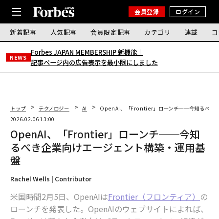
会員登録
ログイン
新着記事
人気記事
会員限定記事
カテゴリ
連載
コ
Forbes JAPAN MEMBERSHIP 新機能｜
NEWS
記事ページ内の広告表示を最小限にしました
トップ
テクノロジー
AI
OpenAI、「Frontier」ローンチ──今知る
2026.02.06 13:00
OpenAI、「Frontier」ローンチ──今知
るべき企業向けエージェント構築・運用基
盤
Rachel Wells | Contributor
米国時間2月5日、OpenAIは
Frontier（フロンティア）
の
ローンチを発表した。OpenAIのウェブサイトによれば、