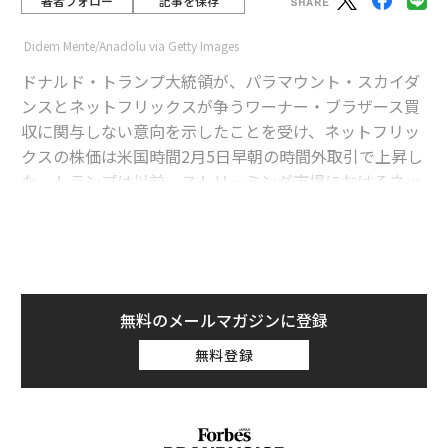
著者フォロー
記事を保存
Didem Mente/Anadolu via Getty Images
ドナルド・トランプ大統領が、パラマウント・スカイダ
ンスとネットフリックスが争うワーナー・ブラザース買
収に関与しない意向を示したことを受け、ネットフリッ
クスの株価は米国時間2月5日早朝の時間外取引で上昇し
た。トランプは以前、ストリーミング市場におけるネッ
トフリックスの高い市場シェアが問題になり得るとの認
識を示していた。
advertisement
トランプ、「私は関与すべきではないと判断し
無料のメールマガジンに登録
た」
無料登録
4日夜に放送されたNBCニュースのインタビューで、ト
ランプは、ネットフリックスによるワーナー買収につい
て、規制上の手続きには関与しない考えであると語っ