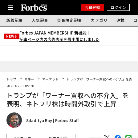
会員登録
ログイン
新着記事
人気記事
会員限定記事
カテゴリ
連載
コ
Forbes JAPAN MEMBERSHIP 新機能｜
NEWS
記事ページ内の広告表示を最小限にしました
トップ
マネー
マーケット
トランプが「ワーナー買収への不介入」を表明
2026.02.06 09:30
トランプが「ワーナー買収への不介入」を
表明、ネトフリ株は時間外取引で上昇
Siladitya Ray | Forbes Staff