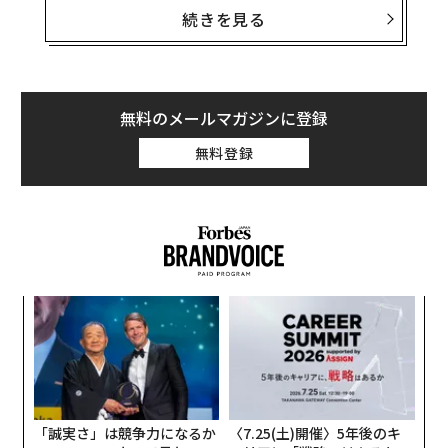
続きを見る
トランプ、「私は関与すべきではないと判断し
た」
4日夜に放送されたNBCニュースのインタビューで、ト
無料のメールマガジンに登録
ランプは、ネットフリックスによるワーナー買収につい
て、規制上の手続きには関与しない考えであると語っ
無料登録
た。
インタビューの中で、NBCニュースのトム・ラマスは、
パラマウントを所有するエリソン家とトランプとの親密
な関係や、ワーナー買収への個人的な関与について質問
した。
─レ
エ
込め
設オ
が
これに対しトランプは「私は関与していない」と述べた
ィン
A
が
上で、次のように付け加えた。「正直に言えば、私は非
ズが
顧客
常に強い大統領だと見なされているのだろう。双方から
ムの
pa
な
連絡を受けているからだ」。
「誠実さ」は競争力になるか
〈7.25(土)開催〉5年後のキ