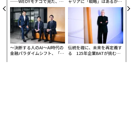
──WEOYモナコで見た、く
ャリアに「戦略」はあるか。
ら寿司の経営哲学
トップエグゼクティブのキャ
さらにトランプは、「しかし、私は関与すべきではない
リアに触れる1日│CAREER S
と判断した。この件は司法省が対応する」と述べた。
UMMIT 2026
司法省がなぜこの案件を審査するのかと問われると、ト
ランプは「一方の会社が大きすぎて許可されるべきでは
ないという理論があり、もう一方の会社はそれとは別の
〜決断する人のAI〜AI時代の
伝統を礎に、未来を再定義す
主張をしている」と説明した。
金融パラダイムシフト、「超
る 125年企業BATが挑むス
個別化」の核心 【MUFG×ウ
モークレスな未来
ェルスナビ×PwC】
トランプは続けて、両社は「激しく争っており、最終的
には勝者が出るだろう」と語った。
ネットフリックス株が時間外取引で上昇
これを受け、ネットフリックスの株価は5日早朝の時間
外取引で81.54ドルまで上昇し、前日終値から1.7％超の
上昇となった。
この日の時間外取引では上昇したものの、ネットフリッ