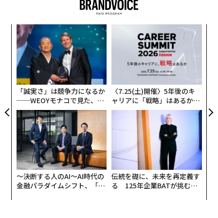
た。
インタビューの中で、NBCニュースのトム・ラマスは、
─レ
エ
パラマウントを所有するエリソン家とトランプとの親密
込め
設オ
が
な関係や、ワーナー買収への個人的な関与について質問
ィン
A
が
した。
ズが
顧客
ムの
pa
な
「誠実さ」は競争力になるか
〈7.25(土)開催〉5年後のキ
──WEOYモナコで見た、く
ャリアに「戦略」はあるか。
ら寿司の経営哲学
トップエグゼクティブのキャ
リアに触れる1日│CAREER S
UMMIT 2026
〜決断する人のAI〜AI時代の
伝統を礎に、未来を再定義す
金融パラダイムシフト、「超
る 125年企業BATが挑むス
個別化」の核心 【MUFG×ウ
モークレスな未来
ェルスナビ×PwC】