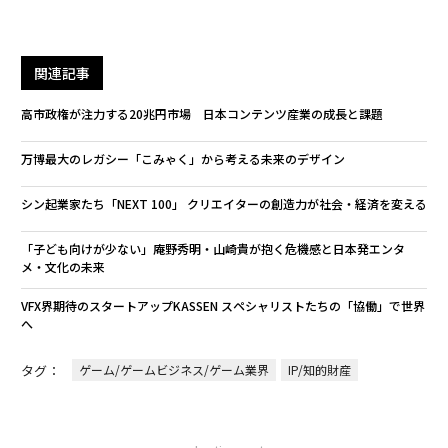
関連記事
高市政権が注力する20兆円市場 日本コンテンツ産業の成長と課題
万博最大のレガシー「こみゃく」から考える未来のデザイン
シン起業家たち「NEXT 100」 クリエイターの創造力が社会・経済を変える
「子ども向けが少ない」庵野秀明・山崎貴が抱く危機感と日本発エンタ
メ・文化の未来
VFX界期待のスタートアップKASSEN スペシャリストたちの「協働」で世界
へ
タグ：
ゲーム/ゲームビジネス/ゲーム業界
IP/知的財産