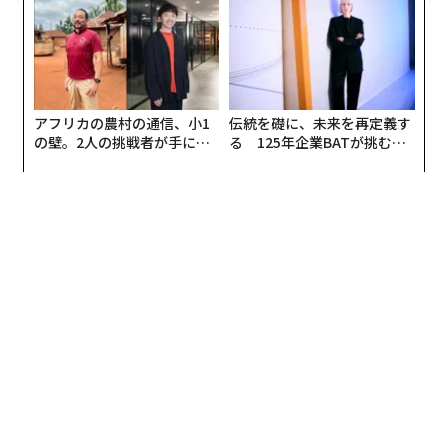
全貌
防災一筋20年の答え
アフリカの農村の通信、小1
伝統を礎に、未来を再定義す
の壁。2人の挑戦者が手にし
る 125年企業BATが挑むス
た「次なる武器」
モークレスな未来