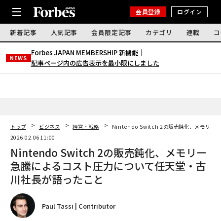
会員登録
ログイン
新着記事
人気記事
会員限定記事
カテゴリ
連載
コ
Forbes JAPAN MEMBERSHIP 新機能｜
NEWS
記事ページ内の広告表示を最小限にしました
トップ
ビジネス
経営・戦略
Nintendo Switch 2の販売鈍化、
2026.02.06 11:00
Nintendo Switch 2の販売鈍化、メモリー
急騰によるコスト圧力について任天堂・古
川社長が語ったこと
Paul Tassi | Contributor