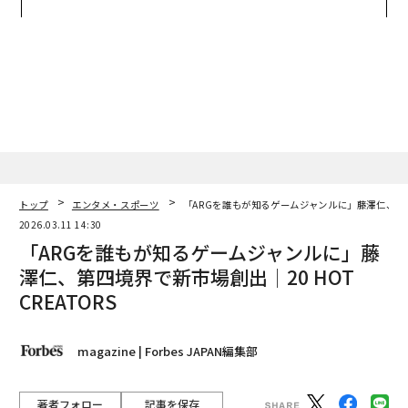
たのか──産総研×月島JFE
う”企業から“動く”企業へ【N
アクアソリューションの10年
TTドコモビジネス×PwC】
トップ
エンタメ・スポーツ
「ARGを誰もが知るゲームジャンルに」藤澤仁、第四境
2026.03.11 14:30
「ARGを誰もが知るゲームジャンルに」藤
澤仁、第四境界で新市場創出│20 HOT
CREATORS
magazine | Forbes JAPAN編集部
著者フォロー
記事を保存