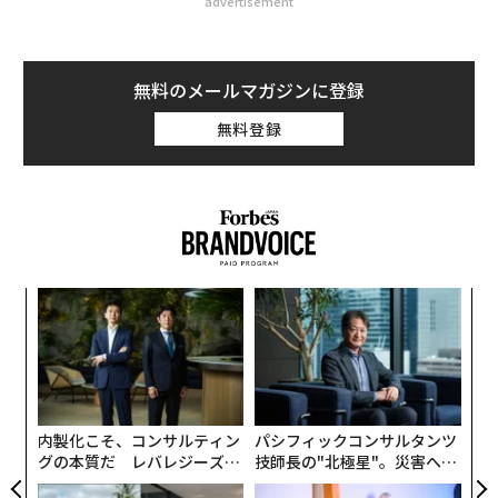
advertisement
無料のメールマガジンに登録
無料登録
模組
な
“使
術
【N
た
〜
C】
ア
金
個
ェ
内製化こそ、コンサルティン
パシフィックコンサルタンツ
グの本質だ レバレジーズが
技師長の"北極星"。災害への
実践する、次世代ファームの
無力感を乗り越え見つけた、