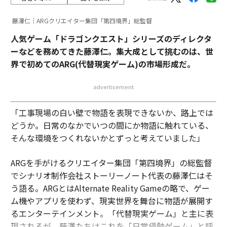
藤澤仁｜ARGクリエイター集団「第四境界」総監督
人気ゲーム「ドラゴンクエスト」シリーズのディレクタ
ーなどを務めてきた藤澤仁。集大成として挑むのは、世
界で初めてのARG(代替現実ゲーム)の市場形成だ。
advertisement
「工事現場の白い壁で物語を表現できないか、路上では
どうか。日常のなかでいつの間にか物語に触れている、
そんな環境をつくれないかとずっと考えていました」
ARGを手がけるクリエイター集団「第四境界」の総監督
でシナリオ制作会社ストーリーノート代表の藤澤仁はそ
う語る。ARGとはAlternate Reality Gameの略で、ゲー
ム機やアプリを使わず、現実世界を舞台に物語が展開す
るエンターテインメント。「代替現実ゲーム」と主に表
現されるが、藤澤たちはこれを「日常侵蝕ゲーム」と呼