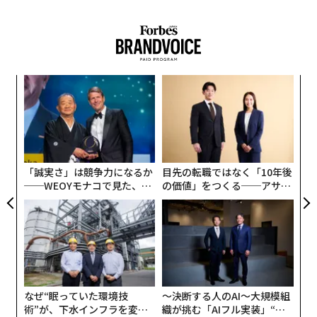
キ
挑
か。
よっ
キャ
PA
“
R S
オ
ジ
「誠実さ」は競争力になるか
目先の転職ではなく「10年後
──WEOYモナコで見た、く
の価値」をつくる──アサイ
ら寿司の経営哲学
ンの長期伴走型支援とは
なぜ“眠っていた環境技
〜決断する人のAI〜大規模組
術”が、下水インフラを変え
織が挑む「AIフル実装」“使