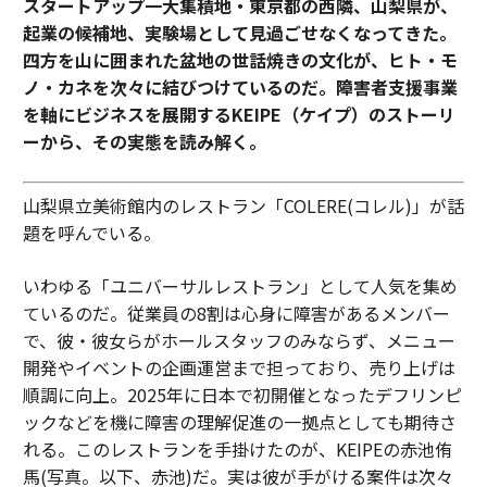
スタートアップ一大集積地・東京都の西隣、山梨県が、
起業の候補地、実験場として見過ごせなくなってきた。
四方を山に囲まれた盆地の世話焼きの文化が、ヒト・モ
ノ・カネを次々に結びつけているのだ。障害者支援事業
を軸にビジネスを展開するKEIPE（ケイプ）のストーリ
ーから、その実態を読み解く。
山梨県立美術館内のレストラン「COLERE(コレル)」が話
題を呼んでいる。
いわゆる「ユニバーサルレストラン」として人気を集め
ているのだ。従業員の8割は心身に障害があるメンバー
で、彼・彼女らがホールスタッフのみならず、メニュー
開発やイベントの企画運営まで担っており、売り上げは
順調に向上。2025年に日本で初開催となったデフリンピ
ックなどを機に障害の理解促進の一拠点としても期待さ
れる。このレストランを手掛けたのが、KEIPEの赤池侑
馬(写真。以下、赤池)だ。実は彼が手がける案件は次々