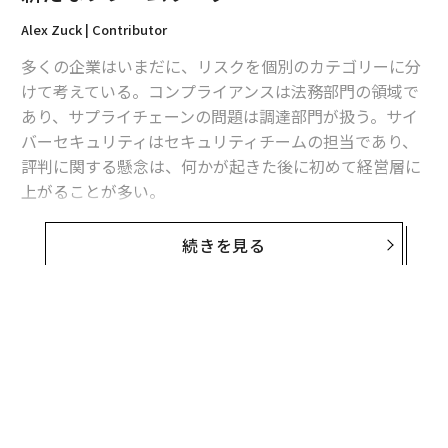
Alex Zuck | Contributor
多くの企業はいまだに、リスクを個別のカテゴリーに分
けて考えている。コンプライアンスは法務部門の領域で
あり、サプライチェーンの問題は調達部門が扱う。サイ
バーセキュリティはセキュリティチームの担当であり、
評判に関する懸念は、何かが起きた後に初めて経営層に
上がることが多い。
しかし現実には、ビジネスはそのようには動いていな
続きを見る
い。所有構造、サプライヤー、物流ネットワーク、金融
関係、世間の認識、規制上のエクスポージャー、事業継
続性——これらはすべて相互に影響し合っている。ある
領域での混乱が、その領域内にとどまることは稀であ
る。
長い間、組織はこれを実務上の限界として受け入れてき
た。動く要素の数があまりにも多く、人間のチームが継