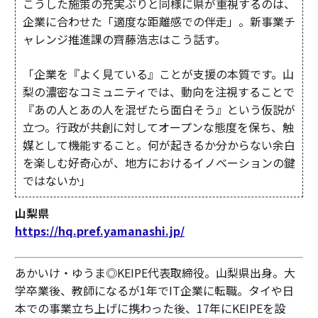
こうした施策の充実ぶりと同様に県が重視するのは、
企業に合わせた「適度な距離感での伴走」。新事業チ
ャレンジ推進課の齊藤浩志はこう話す。
「企業を『よく見ている』ことが支援の本質です。山
梨の濃密なコミュニティでは、動向を注視することで
『あの人とあの人を混ぜたら面白そう』という仮説が
立つ。行政が共創に対してオープンな態度を保ち、触
媒として機能すること。何が起きるか分からない余白
を楽しむ好奇心が、地方におけるイノベーションの鍵
ではないか」
山梨県
https://hq.pref.yamanashi.jp/
あかいけ・ゆうま◎KEIPE代表取締役。山梨県出身。大
学卒業後、教師になるが1年でIT企業に転職。タイや日
本での事業立ち上げに携わった後、17年にKEIPEを設