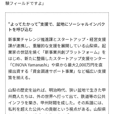
験フィールドですよ」
“よってたかって”支援で、盆地にソーシャルインパク
トを呼び込む
新事業チャレンジ推進課とスタートアップ・経営支援
課が連携し、重層的な支援を展開している山梨県。起
業家の世話を焼く「新事業共創プラットフォーム」を
はじめ、新たに整備したスタートアップ支援センター
「CINOVA Yamanashi」や県から最大2,000万円を直
接出資する「資金調達サポート事業」など幅広い支援
策を揃える。
山梨の歴史を辿れば、明治時代、狭い盆地で生きた甲
州商人たちは、外の世界へ打って出て、鉄道等の公共
インフラを築き、甲州財閥を成した。その系譜には、
私利を超えた公共への貢献という視点がある。山梨県