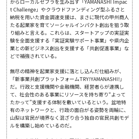
からローカルゼブラを生み出す「YAMANASHI Impac
t Challenge」やクラウドファンディング型ふるさと
納税を用いた資金調達支援は、まさに現代の甲州商人
たる起業家を育てソーシャルインパクト創出を狙う取
り組みと言える。これらは、スタートアップの実証実
験を全面支援する「実証実験サポート事業」や県内企
業との新ビジネス創出を支援する「共創促進事業」な
どで補強されている。
無尽の精神を起業家支援に落とし込んだ仕組みが、
「新事業共創プラットフォームTRY!YAMANASHI!」
だ。行政と支援機関や金融機関、経営者らが連携し
て、社会性のある事業にリソースを持ち寄り“よって
たかって”支援する体制を敷いているという。盆地特
有のネットワークと、行政の面白がる姿勢を両輪に、
山梨は官民が境界なく混ざり合う独自の官民共創モデ
ルを構築し始めているのだ。