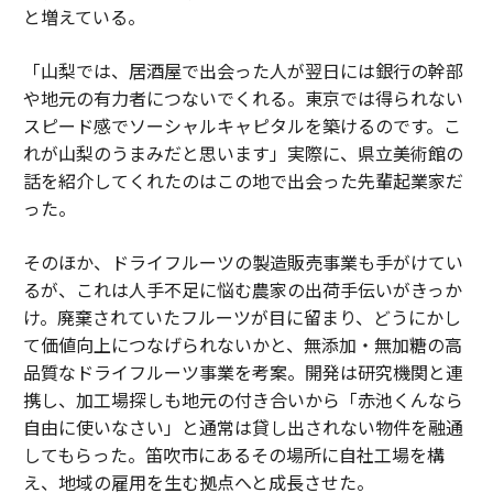
と増えている。
「山梨では、居酒屋で出会った人が翌日には銀行の幹部
や地元の有力者につないでくれる。東京では得られない
スピード感でソーシャルキャピタルを築けるのです。こ
れが山梨のうまみだと思います」実際に、県立美術館の
話を紹介してくれたのはこの地で出会った先輩起業家だ
った。
そのほか、ドライフルーツの製造販売事業も手がけてい
るが、これは人手不足に悩む農家の出荷手伝いがきっか
け。廃棄されていたフルーツが目に留まり、どうにかし
て価値向上につなげられないかと、無添加・無加糖の高
品質なドライフルーツ事業を考案。開発は研究機関と連
携し、加工場探しも地元の付き合いから「赤池くんなら
自由に使いなさい」と通常は貸し出されない物件を融通
してもらった。笛吹市にあるその場所に自社工場を構
え、地域の雇用を生む拠点へと成長させた。