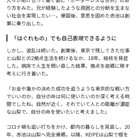
人々が助け合って働く姿に「ボーダーレスな世界」のあ
り方をみた。兄が経験したような周囲との分断を生まな
い社会を実現したい―。帰国後、意思を固めた赤池は創
業に乗り出した。
「はぐれもの」でも自己表現できるように
しかし、波乱は続いた。創業後、東京で残してきた仕事
と山梨との2拠点生活を続けるなか、18年、結核を発症
した。病床で人生を問い直した結果、拠点を故郷に移す
考えに行き着いた。
「お金や誰かの決めた成功を追うような東京的な戦い方
でいいのか、自分の命は何に使いたいのか深く考える時
間でしたね。自然が近く、それでいて人との距離が濃密
な山梨で、自分の命を使いたいと考えました」
コロナ禍も追い打ちをかけ、都内の暮らしを見直し、20
年、赤池は山梨へ完全帰郷。以降、KEIPEは山梨で根を