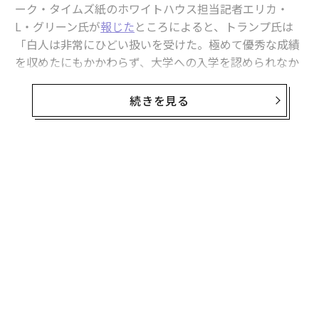
ーク・タイムズ紙のホワイトハウス担当記者エリカ・
L・グリーン氏が
報じた
ところによると、トランプ氏は
「白人は非常にひどい扱いを受けた。極めて優秀な成績
を収めたにもかかわらず、大学への入学を認められなか
った」と述べ、さらに「その意味で、特定のケースでは
不公平だったと思う」と続けた。彼の発言は、近年急増
続きを見る
している批判や
反DEI法案
に加わるものだ。しかし、シ
ステム的な不平等に対処するために設計されたDEIやそ
の他の関連プログラムが
反白人差別
を引き起こしている
という一般的な信念にもかかわらず、新たな報告書は、
高等教育におけるDEI関連政策の撤廃が実際には白人男
性に悪影響を及ぼす可能性があることを示唆している。
DEI反対派は長年、DEIは「資格のない」マイノリティの
応募者に、本来は個人の能力のみに基づいて与えられる
べき仕事や大学入学の機会という形で不公平な優遇を与
える慣行を強化していると
主張
してきた。この論理に従
えば、DEIが資格のない非白人候補者が不当な機会を得