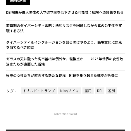
関連記事
DEI撤廃が白人男性の大学進学率を低下させる可能性：職場への影響を探る
変革期のダイバーシティ戦略：法的リスクを回避しながら真の公平性を実
現する方法
ダイバーシティ＆インクルージョンを語るのはやめよう、職場文化に焦点
を当てるべき時だ
ガラスの天井破った高市首相は例外か、転換点か──2025年世界の女性政
治家たちが直面した断絶
米軍の女性たちが直面する新たな逆風—困難を乗り越えた進歩が危機に
タグ：
ドナルド・トランプ
Nike/ナイキ
雇用
DEI
差別
advertisement