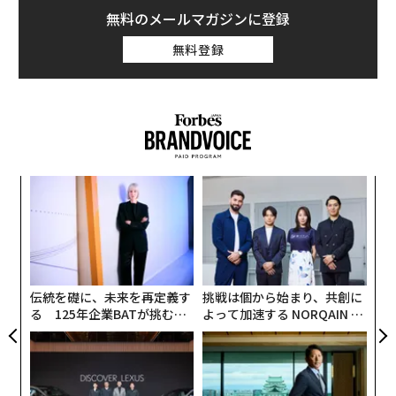
無料のメールマガジンに登録
無料登録
なく
ア
Ja
の
er」
た
“
オ
ジ
伝統を礎に、未来を再定義す
挑戦は個から始まり、共創に
る 125年企業BATが挑むス
よって加速する NORQAIN JA
モークレスな未来
PAN 特別座談会