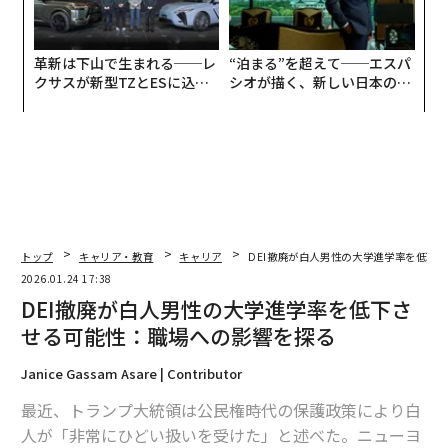
革新は下山で生まれる──レ
“泊まる”を超えて──エスパ
クサスが新型TZとESに込め
シオが描く、新しい日本のラ
た「DISCOVER」の哲学
グジュアリー（前編）
トップ
キャリア・教育
キャリア
DEI撤廃が白人男性の大学進学率を低下
2026.01.24 17:38
DEI撤廃が白人男性の大学進学率を低下さ
せる可能性：職場への影響を探る
Janice Gassam Asare | Contributor
最近、トランプ大統領は公民権時代の保護政策により白
人が「非常にひどい扱いを受けた」と述べた。ニューヨ