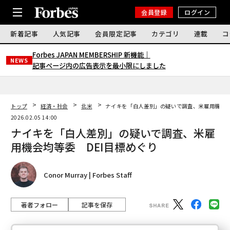
会員登録
ログイン
新着記事
人気記事
会員限定記事
カテゴリ
連載
コ
Forbes JAPAN MEMBERSHIP 新機能｜
NEWS
記事ページ内の広告表示を最小限にしました
トップ
経済・社会
北米
ナイキを「白人差別」の疑いで調査、米雇用機会均
2026.02.05 14:00
ナイキを「白人差別」の疑いで調査、米雇
用機会均等委 DEI目標めぐり
Conor Murray | Forbes Staff
著者フォロー
記事を保存