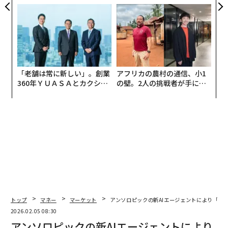
ら寿司の経営哲学
トップエグゼクティブのキャ
リアに触れる1日│CAREER S
UMMIT 2026
「老舗は常に新しい」。創業
アフリカの農村の通信、小1
360年ＹＵＡＳＡとカクシン
の壁。2人の挑戦者が手にし
CEO田尻望が語る、AIを超え
た「次なる武器」
る人の価値
トップ
マネー
マーケット
アンソロピックの新AIエージェントにより「ソ
2026.02.05 08:30
アンソロピックの新AIエージェントにより