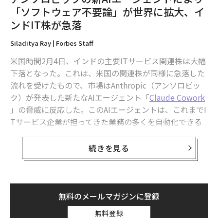
「ソフトウェア不要論」が世界に拡大、イ
ンドIT株が急落
Siladitya Ray | Forbes Staff
米国時間2月4日、インドの主要ITサービス関連株は大幅
下落となった。これは、米国の関連株が同様に急落した
流れを受けたもので、市場はAnthropic（アンソロピッ
ク）が発表した新たなAIエージェント「
Claude Cowork
」の脅威に反応した。このAIエージェントは、これまでI
Tサービス企業が担ってきた業務の多くを自動化できる
と考えられている。
続きを見る
時価総額でインド最大のITサービス企業、タタ・コンサ
ルタンシー・サービシズの株価は約7％安の2999.90イン
ド・ルピー（約5280円。1インド・ルピー＝1.76円換
算）となった。
無料のメールマガジンに登録
無料登録
この他にも、インフォシスは7.37％安の1534ルピー（約