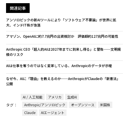
関連記事
アンソロピックの新AIツールにより「ソフトウェア不要論」が世界に拡
大、インドIT株が急落
アマゾン、OpenAIに約7.7兆円の出資検討か 評価額約127兆円の可能性
Anthropic CEO「超人的AIは2027年までに到来し得る」と警告──文明規
模のリスク
AIは仕事を奪うのではなく変革している、Anthropicのデータが示唆
なぜ今、AIに「理由」を教えるのか──AnthropicがClaudeの「新憲法」
公開
AI / 人工知能
アメリカ
生成AI
タグ：
Anthropic/アンソロピック
オープンソース
米国株
Claude
AIエージェント