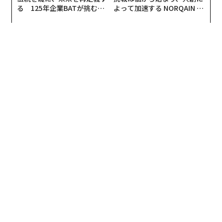
る 125年企業BATが挑むス
よって加速する NORQAIN JA
モークレスな未来
PAN 特別座談会
翻訳＝江津拓哉
2026年9月号発売中
最新号の購入はこちらから