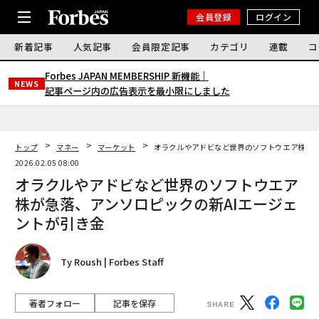
会員登録
ログイン
新着記事
人気記事
会員限定記事
カテゴリ
連載
コ
Forbes JAPAN MEMBERSHIP 新機能｜
NEWS
記事ページ内の広告表示を最小限にしました
トップ
マネー
マーケット
オラクルやアドビなど世界のソフトウエア株が急
2026.02.05 08:00
オラクルやアドビなど世界のソフトウエア
株が急落、アンソロピックの新AIエージェ
ントが引き金
Ty Roush | Forbes Staff
著者フォロー
記事を保存