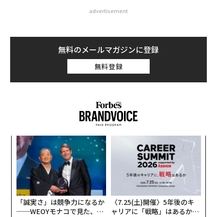
advertisement
無料のメールマガジンに登録
無料登録
目
の
ン
A
顧客
pa
な
「誠実さ」は競争力になるか
〈7.25(土)開催〉5年後のキ
──WEOYモナコで見た、く
ャリアに「戦略」はあるか。