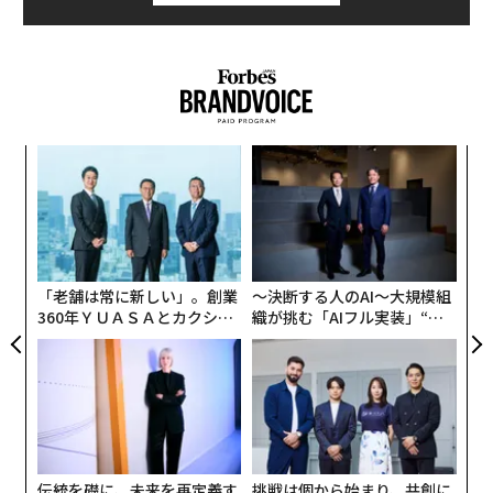
2700円）となり、HCLテクノロジーズは4.58％安、テッ
ク・マヒンドラとウィプロの株価も、それぞれ4.52％
安、3.79％安となった。
な
術
た
ア
ア
の
た
「老舗は常に新しい」。創業
〜決断する人のAI〜大規模組
360年ＹＵＡＳＡとカクシン
織が挑む「AIフル実装」“使
CEO田尻望が語る、AIを超え
う”企業から“動く”企業へ【N
る人の価値
TTドコモビジネス×PwC】
伝統を礎に、未来を再定義す
挑戦は個から始まり、共創に