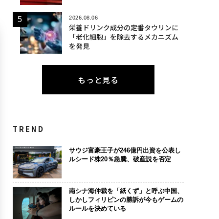
2026.08.06
栄養ドリンク成分の定番タウリンに
「老化細胞」を除去するメカニズム
を発見
もっと見る
TREND
サウジ富豪王子が246億円出資を公表し
ルシード株20％急騰、破産説を否定
南シナ海仲裁を「紙くず」と呼ぶ中国、
しかしフィリピンの勝訴が今もゲームの
ルールを決めている