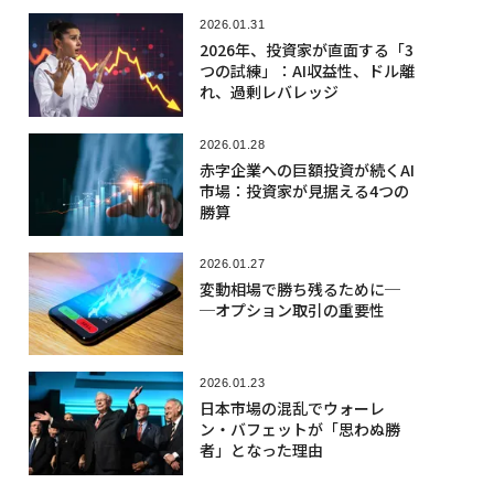
2026.01.31
2026年、投資家が直面する「3
つの試練」：AI収益性、ドル離
れ、過剰レバレッジ
2026.01.28
赤字企業への巨額投資が続くAI
市場：投資家が見据える4つの
勝算
2026.01.27
変動相場で勝ち残るために─
─オプション取引の重要性
2026.01.23
日本市場の混乱でウォーレ
ン・バフェットが「思わぬ勝
者」となった理由