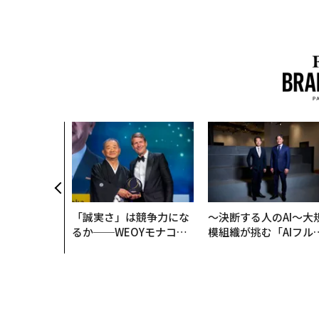
「誠実さ」は競争力にな
〜決断する人のAI〜大
るか──WEOYモナコで
模組織が挑む「AIフル
見た、くら寿司の経営哲
装」“使う”企業から“
学
く”企業へ【NTTドコ
ビジネス×PwC】