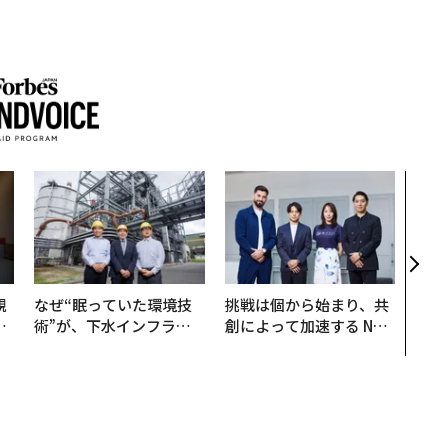
“泊
パシ
本の
編）
規
なぜ“眠っていた環境技
挑戦は個から始まり、共
実
術”が、下水インフラを
創によって加速する NOR
動
変えたのか──産総研×
QAIN JAPAN 特別座談会
モ
月島JFEアクアソリュー
ションの10年