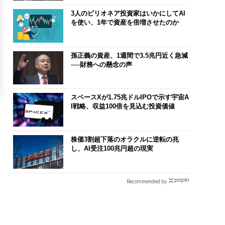
3人のビリオネア投資家はいかにしてAI
を使い、1年で資産を倍増させたのか
孫正義の資産、1週間で3.5兆円近く急減
──財務への懸念の声
スペースXが1.75兆ドルIPOで示す宇宙A
I戦略、収益100倍を見込む投資価値
株価3割超下落のオラクルに逆転の兆
し、AI受注100兆円超の現実
Recommended by