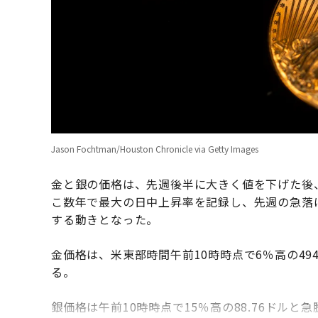
Jason Fochtman/Houston Chronicle via Getty Images
金と銀の価格は、先週後半に大きく値を下げた後
こ数年で最大の日中上昇率を記録し、先週の急落
する動きとなった。
金価格は、米東部時間午前10時時点で6％高の494
る。
銀価格は午前10時時点で15％高の88.76ドル