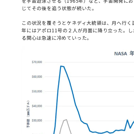
を宇宙遊泳させる（1965年）など、宇宙開発に
じてその後を追う状態が続いた。
この状況を覆そうとケネディ大統領は、月へ行く選
年にはアポロ11号の２人が月面に降り立った。
る関心は急速に冷めていった。