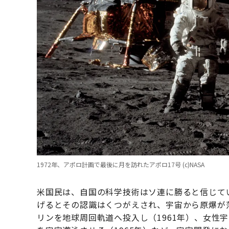
1972年、アポロ計画で最後に月を訪れたアポロ17号 (c)NASA
米国民は、自国の科学技術はソ連に勝ると信じてい
げるとその認識はくつがえされ、宇宙から原爆が
リンを地球周回軌道へ投入し（1961年）、女性