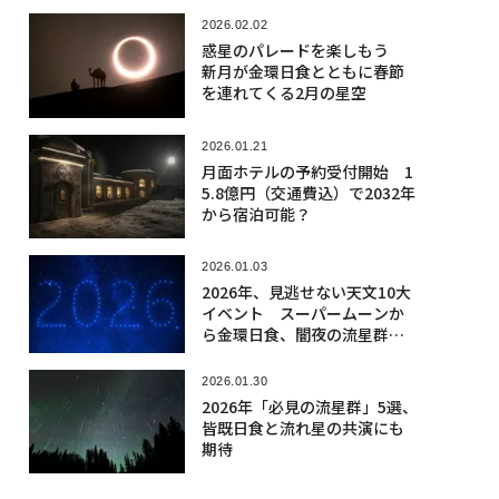
2026.02.02
惑星のパレードを楽しもう
新月が金環日食とともに春節
を連れてくる2月の星空
2026.01.21
月面ホテルの予約受付開始 1
5.8億円（交通費込）で2032年
から宿泊可能？
2026.01.03
2026年、見逃せない天文10大
イベント スーパームーンか
ら金環日食、闇夜の流星群ま
で
2026.01.30
2026年「必見の流星群」5選、
皆既日食と流れ星の共演にも
期待