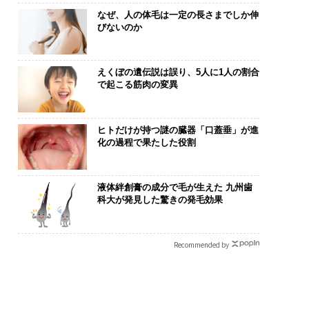
なぜ、人の体毛は一定の長さまでしか伸
びないのか
えくぼの遺伝説は誤り、5人に1人の割合
で起こる筋肉の変異
ヒトだけが持つ謎の臓器「口蓋垂」が進
化の過程で果たした役割
液体絆創膏の成分で毛が生えた 九州歯
科大が発見した驚きの発毛効果
Recommended by