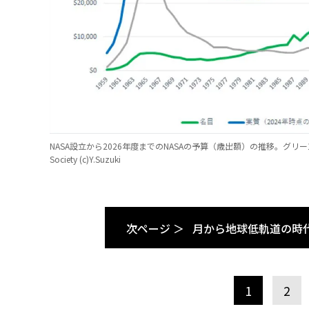
NASA設立から2026年度までのNASAの予算（歳出額）の推移。グリーン
Society (c)Y.Suzuki
次ページ ＞
月から地球低軌道の時
1
2