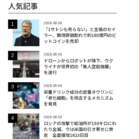
人気記事
2026.08.06
「1サトシも売らない」と主張のセイ
ラー、取得原価割れで約165億円のビ
ットコインを売却
2026.08.05
ドローンからロボットが降下、ウク
ライナが世界初の「無人空挺強襲」
を遂行
2026.08.06
栄養ドリンク成分の定番タウリンに
「老化細胞」を除去するメカニズム
を発見
2026.08.05
ロシアの攻撃で給油所が150キロにわ
たり全滅、ウは米国の引き寄せに奔
走 全面侵攻1623日目