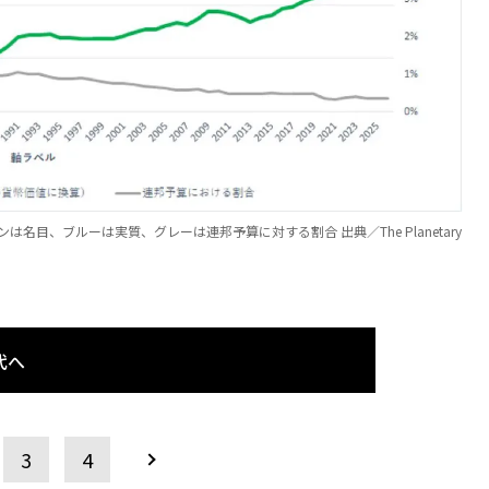
は名目、ブルーは実質、グレーは連邦予算に対する割合 出典／The Planetary
代へ
3
4