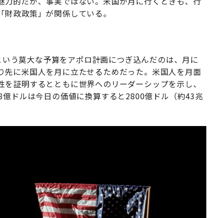
魅力的だが、事実ではない。米国が月に行くときも、行
「財政政策」が関係している。
算）という莫大な予算をアポロ計画につぎ込んだのは、月に
り先に米国人を月に立たせるためだった。米国人を月面
性を証明するとともに世界へのリーダーシップを示し、
億ドルは今日の価値に換算すると2800億ドル（約43兆