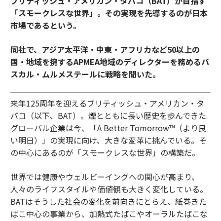
ブリティッシュ・アメリカン・タバコ（BAT）が目指す
「スモークレスな世界」。その実現を先導するのが日本
市場であるという。
同社で、アジア太平洋・中東・アフリカなど50以上の
国・地域を擁するAPMEA地域のディレクターを務めるパ
スカル・ムルメステールに戦略を聞いた。
来年125周年を迎えるブリティッシュ・アメリカン・タ
バコ（以下、BAT）。煙とともに長い歴史を歩んできた
グローバル企業は今、「A Better Tomorrow™（より良
い明日）」の実現に向け、大きな変革に挑んでいる。そ
の中心にあるのが「スモークレスな世界」の構築だ。
世界では健康やウェルビーイングへの関心が高まり、
人々のライフスタイルや価値観も大きく変化している。
BATはそうした社会の変化を前向きにとらえ、紙巻きた
ばこ中心の事業から、加熱式たばこやオーラルたばこな