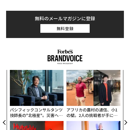
無料のメールマガジンに登録
無料登録
年後
挑
サイ
よっ
PA
〈7
ャ
ト
リア
パシフィックコンサルタンツ
アフリカの農村の通信、小1
UM
技師長の"北極星"。災害への
の壁。2人の挑戦者が手にし
無力感を乗り越え見つけた、
た「次なる武器」
防災一筋20年の答え