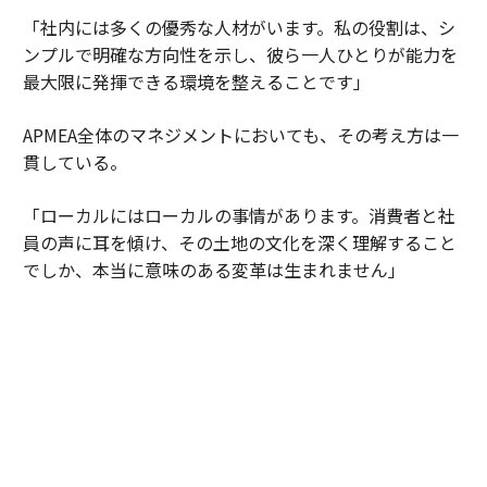
「社内には多くの優秀な人材がいます。私の役割は、シ
ンプルで明確な方向性を示し、彼ら一人ひとりが能力を
最大限に発揮できる環境を整えることです」
APMEA全体のマネジメントにおいても、その考え方は一
貫している。
「ローカルにはローカルの事情があります。消費者と社
員の声に耳を傾け、その土地の文化を深く理解すること
でしか、本当に意味のある変革は生まれません」
自身の役割を問うと、彼女は興味深い表現を用いた。
「私は管理者というよりも、未来に向けたアンバサダー
なのかもしれません。人の声に耳を傾け、人に権限を渡
し、当事者意識を育む。人々が前向きに変化し、各市場
の可能性を解き放てる環境をつくる。それが私の役割で
す」