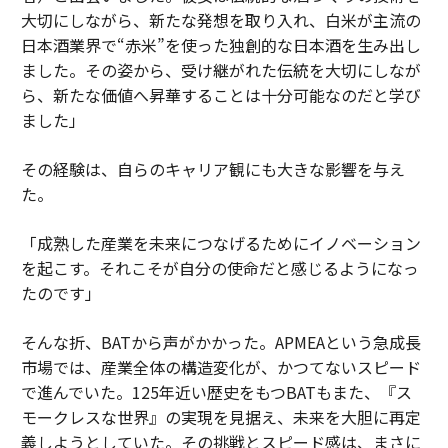
大切にしながら、新たな発想を取り入れ、白米が主流の
日本酒業界で“赤米”を使った独創的な日本酒を生み出し
ました。その姿から、受け継がれた伝統を大切にしなが
ら、新たな価値へ昇華することは十分可能なのだと学び
ました」
その経験は、自らのキャリア観にも大きな影響を与え
た。
「成熟した産業を未来につなげるためにイノベーション
を起こす。それこそが自分の使命だと感じるようになっ
たのです」
そんな折、BATから声がかかった。APMEAという急成長
市場では、産業全体の構造変化が、かつてないスピード
で進んでいた。125年近い歴史をもつBATもまた、『ス
モークレスな世界』の実現を見据え、未来を大胆に再定
義しようとしていた。その挑戦とスピード感は、まさに