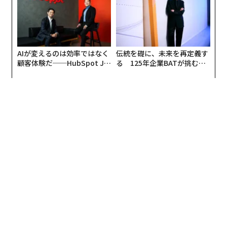
AIが変えるのは効率ではなく
伝統を礎に、未来を再定義す
顧客体験だ──HubSpot Ja
る 125年企業BATが挑むス
panが語る「Grow Better」
モークレスな未来
な組織のつくり方