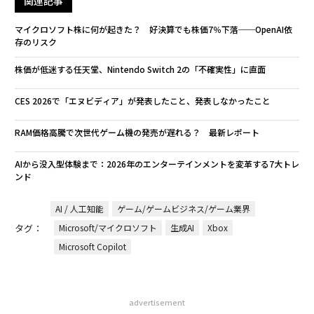
関連記事
マイクロソフト株に何が起きた？ 好決算でも株価7％下落──OpenAI依
存のリスク
株価が低迷する任天堂、Nintendo Switch 2の「不確実性」に直面
CES 2026で「エヌビディア」が発表したこと、発表しなかったこと
RAM価格高騰で次世代ゲーム機の発売が遅れる？ 最新レポート
AIから没入型体験まで：2026年のエンターテインメントを変革する7大トレ
ンド
AI / 人工知能
ゲーム/ゲームビジネス/ゲーム業界
タグ：
Microsoft/マイクロソフト
生成AI
Xbox
Microsoft Copilot
advertisement