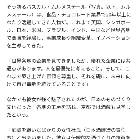
そう語るパスカル・ムルメステール（写真。以下、ムル
メステール）は、食品・チョコレート業界で20年以上に
わたり活躍してきた人物だ。これまで英国、シンガポー
ル、日本、米国、ブラジル、インド、中国など世界各地
で要職を経験し、事業成長や組織変革、イノベーション
を主導してきた。
「世界各地の企業を見てきましたが、優れた企業には共
通点があります。人を最優先に考えること。そして、こ
れまで築き上げた価値を尊重し、それを礎に、未来に向
けて自己革新を続けていることです」
なかでも彼女が強く魅了されたのが、日本のものづくり
文化だった。各地の工房を訪ね、京都では酒蔵も見学し
たという。
「酒蔵を継いだばかりの女性杜氏（日本酒醸造の責任
者）と出会いました。彼女は伝統的な酒づくりの技術を