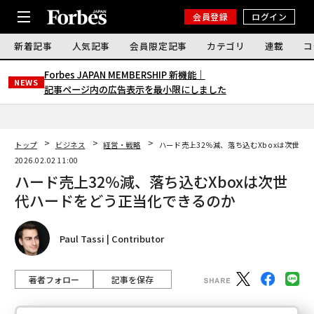
会員登録
ログイン
新着記事
人気記事
会員限定記事
カテゴリ
連載
コ
Forbes JAPAN MEMBERSHIP 新機能｜
NEWS
記事ページ内の広告表示を最小限にしました
トップ
ビジネス
経営・戦略
ハード売上32％減、落ち込むXboxは次世代
2026.02.02 11:00
ハード売上32％減、落ち込むXboxは次世
代ハードをどう正当化できるのか
Paul Tassi | Contributor
著者フォロー
記事を保存