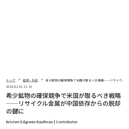
しかし、ルビオ氏が重要鉱物における中国の支配を打破
することに本気であるなら、彼のサミットはリサイクル
材料の二次市場の構築に同等の注意を払うべきである。
国内採掘への投資は必要だが不十分である──リサイク
ルインフラは、歴代政権によって歴史的に見過ごされて
きた、サプライチェーンの回復力への、より速く、地政
学的に複雑でない道を提供する。
リサイクルが同等の扱いに値する理由
アリゾナ州にリサイクル施設を持つCyclic Materialsの創
トップ
経済・社会
希少鉱物の確保競争で米国が取るべき戦略──リサイクル金
設者は、ウォール・ストリート・ジャーナル紙に対し、
2026.02.01 21:32
人々が毎年捨てる古いガジェットは、レアアースの世界
希少鉱物の確保競争で米国が取るべき戦略
最大の「地上埋蔵量」を構成する可能性があると語っ
──リサイクル金属が中国依存からの脱却
た。USA Rare Earthのほか、連邦政府はReElement、Vu
の鍵に
lcan Elements、MP Materialsなどの国内企業を、融
資、株式出資、パートナーシップを通じて支援してい
Kristen Edgreen Kaufman | Contributor
る。議員たちはまた、重要材料への米国のアクセスを強