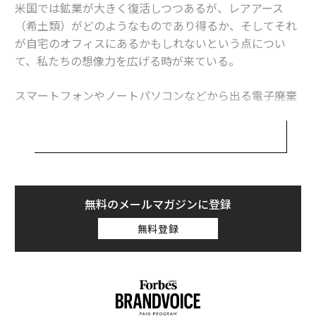
米国では鉱業が大きく復活しつつあるが、レアアース
化するための新しい25億ドルの機関を提案している。
（希土類）がどのようなものであり得るか、そしてそれ
が自宅のオフィスにあるかもしれないという点につい
国際エネルギー機関によると、リサイクルは2050年まで
て、私たちの想像力を広げる時が来ている。
に銅とコバルトの新規鉱山開発ニーズを40%、リチウム
とニッケルを25%削減できる可能性がある。
スマートフォンやノートパソコンなどから出る電子廃棄
中国のリサイクルリード
物には、リチウム、コバルト、ニッケル、マンガン、
銅、金、銀といった貴重な金属が高濃度で含まれてい
中国は一次鉱物の採掘と精製だけでなく、リサイクルイ
る。2019年には、
ンフラも支配している。バッテリーリサイクル能力は20
世界で廃棄された電子廃棄物の価値は570億ドル以上
に
23年に前年比50%成長し、中国は前処理と材料回収にお
上った。
いて70%以上の市場シェアを維持すると予想されてい
無料のメールマガジンに登録
る。北京はまた、寿命を迎えたバッテリーやその他の材
これは、2月4日に数十カ国の「国際同盟国」の外相を招
料のリサイクルに特化した新しい国有企業を発表した。
無料登録
いて初の重要鉱物サミットを主催するマルコ・ルビオ国
務長官にとって、好機となる。
バーゼル条約の障壁
この会議は、リチウム、ニッケル、レアアースなどの重
しかし、政策立案者は米国国境を越えたリサイクル努力
要鉱物の信頼できるサプライチェーンを確立し、世界生
にも対処しなければならない。