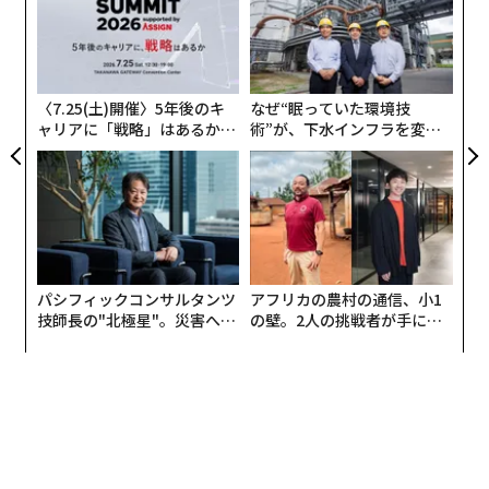
ン
重要鉱物の飽くなき探求は通常、コンゴ民主共和国、南
エ
設オ
米、グリーンランドなどの地域での採掘に焦点を当てて
が
おり、トランプ政権は月曜日、USA Rare Earthに16億ド
が
〈7.25(土)開催〉5年後のキ
なぜ“眠っていた環境技
ルを投資し、同社がテキサス州で一次資源に焦点を当て
ャリアに「戦略」はあるか。
術”が、下水インフラを変え
た新しい鉱山を建設するのを支援すると
発表した
。
トップエグゼクティブのキャ
たのか──産総研×月島JFE
リアに触れる1日│CAREER S
アクアソリューションの10年
しかし、二次原材料──廃棄された電子機器から回収さ
UMMIT 2026
れたリサイクル重要鉱物──は、十分に探求されていな
い機会を表している。
ルビオ氏は、シリコン、半導体、AIインフラ、重要鉱物
パシフィックコンサルタンツ
アフリカの農村の通信、小1
技師長の"北極星"。災害への
の壁。2人の挑戦者が手にし
のサプライチェーンを確保し、これらの産業における中
無力感を乗り越え見つけた、
た「次なる武器」
国の優位性を緩和するトランプ政権のイニシアチブであ
防災一筋20年の答え
るPax Silicaと、気候重視の目標から国家安全保障の優先
事項へと焦点を移し、資源豊富なパートナーとの二国間
取引を重視するバイデン時代のMinerals Security Partne
rshipの改訂版に焦点を当てる可能性が高い。