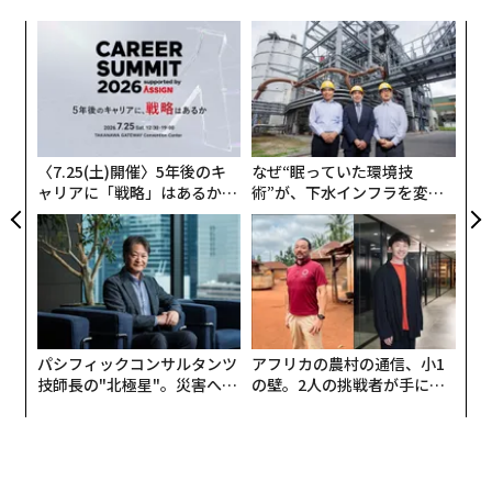
産の約70%、レアアース処理の90%を支配する中国への
るか
目
米国の依存を減らすことを目的としている。
国境を越えた有害廃棄物の移動を管理する国際条約であ
、く
の
る
バーゼル条約
は、世界中で電子廃棄物がどのようにリ
ン
重要鉱物の飽くなき探求は通常、コンゴ民主共和国、南
エ
サイクルされるかを形作っている。米国は条約の締約国
設オ
米、グリーンランドなどの地域での採掘に焦点を当てて
ではないため、191の加盟国は米国との管理廃棄物の取
が
おり、トランプ政権は月曜日、USA Rare Earthに16億ド
引を禁止されている。
が
〈7.25(土)開催〉5年後のキ
なぜ“眠っていた環境技
ルを投資し、同社がテキサス州で一次資源に焦点を当て
ャリアに「戦略」はあるか。
術”が、下水インフラを変え
た新しい鉱山を建設するのを支援すると
発表した
。
米国企業は、多くの欧州連合諸国、日本、韓国などの経
トップエグゼクティブのキャ
たのか──産総研×月島JFE
済協力開発機構（OECD）の他の加盟国からリサイクル
リアに触れる1日│CAREER S
アクアソリューションの10年
しかし、二次原材料──廃棄された電子機器から回収さ
UMMIT 2026
材料を入手できる。しかし、世界の電子スクラップの多
れたリサイクル重要鉱物──は、十分に探求されていな
くが最終的に行き着く東南アジア、アフリカ、南米の非
い機会を表している。
OECD諸国からリサイクル材料に簡単にアクセスするこ
とはできない。特定の二国間協定がなければ、これらの
ルビオ氏は、シリコン、半導体、AIインフラ、重要鉱物
パシフィックコンサルタンツ
アフリカの農村の通信、小1
国々は米国のリサイクル施設に廃棄物を送ることを禁じ
技師長の"北極星"。災害への
の壁。2人の挑戦者が手にし
のサプライチェーンを確保し、これらの産業における中
られている。
無力感を乗り越え見つけた、
た「次なる武器」
国の優位性を緩和するトランプ政権のイニシアチブであ
防災一筋20年の答え
るPax Silicaと、気候重視の目標から国家安全保障の優先
これにより、米国のバッテリーおよび鉱物リサイクル業
事項へと焦点を移し、資源豊富なパートナーとの二国間
者は、中国を含むバーゼル条約加盟国のリサイクル業者