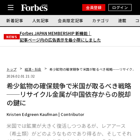
会員登録
ログイン
新着記事
人気記事
会員限定記事
カテゴリ
連載
コ
Forbes JAPAN MEMBERSHIP 新機能｜
NEWS
記事ページ内の広告表示を最小限にしました
トップ
経済・社会
希少鉱物の確保競争で米国が取るべき戦略──リサイクル金
2026.02.01 21:32
希少鉱物の確保競争で米国が取るべき戦略
──リサイクル金属が中国依存からの脱却
の鍵に
Kristen Edgreen Kaufman | Contributor
米国では鉱業が大きく復活しつつあるが、レアアース
（希土類）がどのようなものであり得るか、そしてそれ