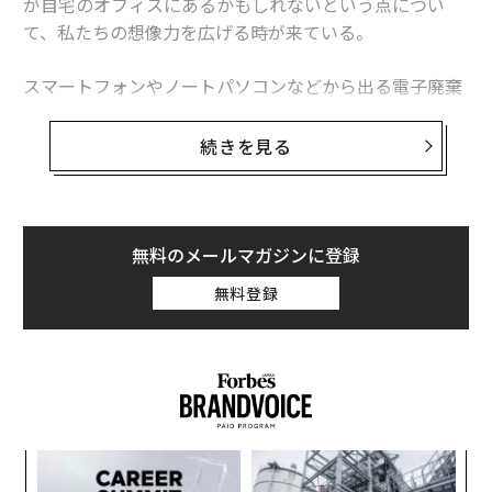
が自宅のオフィスにあるかもしれないという点につい
て、私たちの想像力を広げる時が来ている。
スマートフォンやノートパソコンなどから出る電子廃棄
物には、リチウム、コバルト、ニッケル、マンガン、
銅、金、銀といった貴重な金属が高濃度で含まれてい
続きを見る
る。2019年には、
世界で廃棄された電子廃棄物の価値は570億ドル以上
に
上った。
無料のメールマガジンに登録
これは、2月4日に数十カ国の「国際同盟国」の外相を招
無料登録
いて初の重要鉱物サミットを主催するマルコ・ルビオ国
務長官にとって、好機となる。
この会議は、リチウム、ニッケル、レアアースなどの重
要鉱物の信頼できるサプライチェーンを確立し、世界生
産の約70%、レアアース処理の90%を支配する中国への
るか
目
米国の依存を減らすことを目的としている。
、く
の