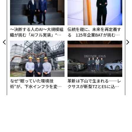
明らかになった。
ムの
ジ
目
の
ン
〜決断する人のAI〜大規模組
伝統を礎に、未来を再定義す
織が挑む「AIフル実装」“使
る 125年企業BATが挑むス
う”企業から“動く”企業へ【N
モークレスな未来
TTドコモビジネス×PwC】
なぜ“眠っていた環境技
革新は下山で生まれる──レ
術”が、下水インフラを変え
クサスが新型TZとESに込め
たのか──産総研×月島JFE
た「DISCOVER」の哲学
アクアソリューションの10年