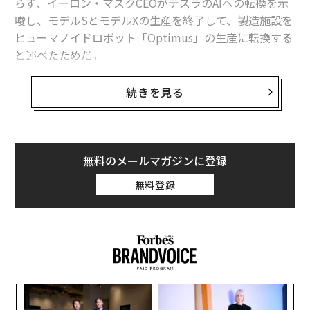
らず、イーロン・マスクCEOがテスラのAIへの転換を示
唆し、モデルSとモデルXの生産を終了して、製造施設を
ヒューマノイドロボット「Optimus」の生産に転換する
と述べたためだ。
SEE
続きを見る
ALSO
米EV大手テスラ、初の通期売上高減
を報告
無料のメールマガジンに登録
無料登録
米国時間1月29日早朝のプレマーケット取引で、テスラ
株は444.70ドルまで上昇し、水曜終値から3.3％以上の
上昇となった。
この上昇は、テスラが2025年第4四半期の決算を発表し
た後に起きた。決算はウォール街の予想をわずかに上回
ィン
“
ったが、同社として初めて年間売上高が減少したことも
ズが
オ