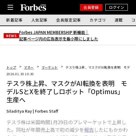
会員登録
ログイン
新着記事
人気記事
会員限定記事
カテゴリ
連載
コ
Forbes JAPAN MEMBERSHIP 新機能｜
NEWS
記事ページ内の広告表示を最小限にしました
トップ
マネー
マーケット
テスラ株上昇、マスクがAI転換を表明 モデルSと
2026.01.30 10:30
テスラ株上昇、マスクがAI転換を表明 モ
デルSとXを終了しロボット「Optimus」
生産へ
Siladitya Ray | Forbes Staff
テスラ株は米国時間1月29日のプレマーケットで上昇し
た。同社が年間売上高で初の減少を
報告
したにもかかわ