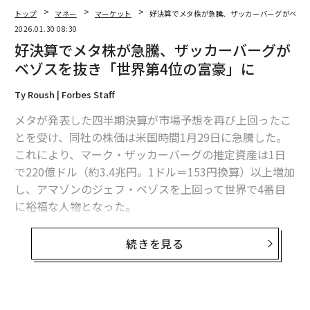
トップ
マネー
マーケット
好決算でメタ株が急騰、ザッカーバーグがベゾス
2026.01.30 08:30
好決算でメタ株が急騰、ザッカーバーグが
ベゾスを抜き「世界第4位の富豪」に
Ty Roush | Forbes Staff
メタが発表した四半期決算が市場予想を再び上回ったこ
とを受け、同社の株価は米国時間1月29日に急騰した。
これにより、マーク・ザッカーバーグの推定資産は1日
2026年9月号発売中
で220億ドル（約3.4兆円。1ドル＝153円換算）以上増加
し、アマゾンのジェフ・ベゾスを上回って世界で4番目
に裕福な人物となった。
最新号の購入はこちらから
米国東部時間午後3時20分時点で、メタ株は10.2％高の7
続きを見る
37ドルとなっている。これは2025年7月に記録した11％
メンバーシップに登録する
の上昇以来、最大の取引時間中の上昇率である。
同社は28日に、第4四半期の売上高が598億ドル（約9.1