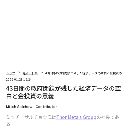
こうした理論を構築した理由は、インターネット経済
が、巨大組織を不要にし、市場が自律的に機能するよう
にするという当初の理想とは裏腹に、なぜ少数の企業に
よって支配されるに至ったのかを説明するためである。
インターネットは「仲介者を排除する」技術であるはず
だったが、結果として人類史上最大の仲介者を生み出し
た。
結局のところ、インターネット経済もこれまでの時代と
同様に、成長のためには安全と秩序を提供する何らかの
トップ
経済・社会
43日間の政府閉鎖が残した経済データの空白と金投資の意
権威を必要としたということである。初期のアナーキー
2026.01.29 16:24
なインターネット経済は、参加者同士が互いを把握でき
43日間の政府閉鎖が残した経済データの空
るほど小規模であった時代にのみ機能していた。
白と金投資の意義
Mitch Salchow | Contributor
「独占は本質的に一時的なも
次ページ ＞
の」？
ミッチ・サルチョウ氏は
Thor Metals Group
の社長であ
る。