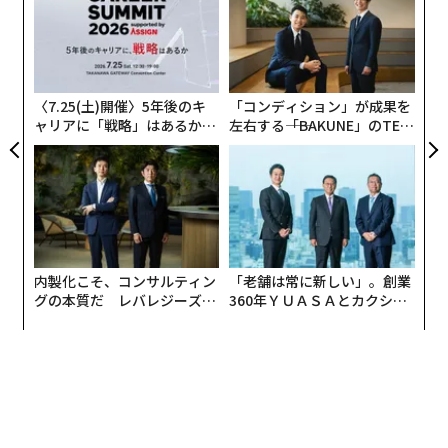
への
る
た、
モ
では、ワシントンD.C.で資金が尽きた時、何が起きたの
ダボス会議が突きつけるAI時代の人権と資源の制約 政治と企業の勇気が
〜
試される
か。連邦職員は
一時帰休
となり、その他の職員は単に無
金
個
給で働くこととなり、国防総省、国土安全保障省、商務
国家を超えた「クラウド帝国」の世界地図の現在、未来はどうなるのか？
ェ
省、労働省、運輸省、内務省を含む広範な政府職員に影
（後編）
〈7.25(土)開催〉5年後のキ
「コンディション」が成果を
響を及ぼした。
ャリアに「戦略」はあるか。
左右する――「BAKUNE」のTEN
市場はなぜAI、地政学、サプライチェーンを読み誤り続けるのか
トップエグゼクティブのキャ
TIALが支える「挑戦者の明
リアに触れる1日│CAREER S
日」
さらに、重要なデータストリーム、報告書、統計要約が
UMMIT 2026
『エリート過剰生産が国家を滅ぼす』著者に聞く、2026年の世界と日本
一時停止または遅延した。特に注目すべきは、労働統計
局（BLS）や経済分析局（BEA）といった主要な経済指
標の収集と分析を担当する機関への影響である。両機関
の業務は
閉鎖期間中に停止
した。BLSは注目度の高い月
advertisement
内製化こそ、コンサルティン
「老舗は常に新しい」。創業
次雇用統計を担当し、BEAは同様に重要な四半期GDP推
グの本質だ レバレジーズが
360年ＹＵＡＳＡとカクシン
実践する、次世代ファームの
CEO田尻望が語る、AIを超え
計を担当している。
全貌
る人の価値
これらの政府機関は、米国経済の健全性のスナップショ
ットを提供するだけでなく、そのデータフィードは金融
政策、ドル評価、市場変動、経済予測、投資家心理に影
響を与える可能性がある。