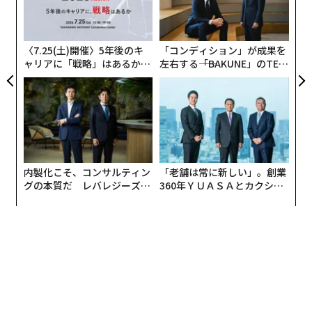
によって成り立ち、人々それぞれの社会的な位置づけを
金
規定する仕組みであった。
個
ェ
〈7.25(土)開催〉5年後のキ
「コンディション」が成果を
私の比喩はそれよりも後の時代、すなわち近世黎明期に
ャリアに「戦略」はあるか。
左右する――「BAKUNE」のTEN
なぞらえたものだ。近世国家は単に富を収奪する存在で
トップエグゼクティブのキャ
TIALが支える「挑戦者の明
はなかった。司法制度の整備など、経済成長を可能にす
リアに触れる1日│CAREER S
日」
UMMIT 2026
る制度へ投資することで、そもそも「収奪可能な富」が
生まれる条件を整えていた。私はこの点に着目し、デジ
タルプラットフォームが契約の履行や詐欺の取り締まり
を通じて、利用者間の水平的な関係を成立させる点を強
内製化こそ、コンサルティン
「老舗は常に新しい」。創業
調する。ヤニスが「搾取」に焦点を当てるのに対し、私
グの本質だ レバレジーズが
360年ＹＵＡＳＡとカクシン
は「成長を可能にする仕組み」に注目している。
実践する、次世代ファームの
CEO田尻望が語る、AIを超え
全貌
る人の価値
もっとも、私の理論も搾取の側面を排除するものではな
い。近世国家は、現代の民主国家のように市民への説明
責任を負っておらず、主権者は王権特権を用いて事業を
没収したり、恣意的な課徴金を課したりすることができ
た。