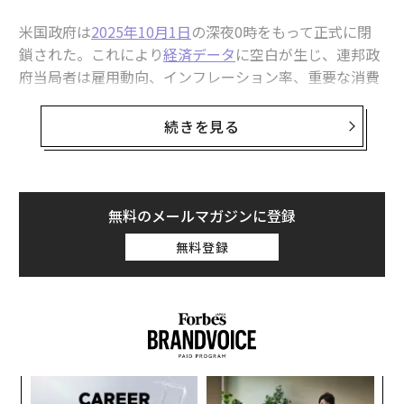
1
2
3
4
5
米国政府は
2025年10月1日
の深夜0時をもって正式に閉
鎖された。これにより
経済データ
に空白が生じ、連邦政
井村凪伯（経済学101）＝インタビュー・文
府当局者は雇用動向、インフレーション率、重要な消費
者行動について把握できない状況に陥った。米連邦準備
制度理事会（FRB）、米国企業、企業、金融市場は、経
2026年9月号発売中
続きを見る
済の健全性を判断し、それに応じて政策、資金調達、投
資判断を調整するために、主要なデータセットに依存し
最新号の購入はこちらから
ている。
無料のメールマガジンに登録
今回の閉鎖によるデータ不足は、経済が直面する数多く
メンバーシップに登録する
無料登録
の金融上の脅威に対処するための効果的な政策を策定す
る政府の能力を阻害する可能性がある。そして、その結
果生じる不確実性は、政府閉鎖による失策や金融的影響
に対するヘッジとして金が機能する環境を生み出す可能
性がある。
関連記事
米中関係を予測する「3つの罠」：地経学研究所の一葉知秋
ワシントンのデータが途絶えた時
ンツ
伝