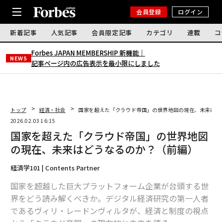
会員登録
ログイン
新着記事
人気記事
会員限定記事
カテゴリ
連載
コ
Forbes JAPAN MEMBERSHIP 新機能｜
NEWS
記事ページ内の広告表示を最小限にしました
トップ
経済・社会
国家を超えた「クラウド帝国」の世界地図の現在、未来はど
2026.02.03 16:15
国家を超えた「クラウド帝国」の世界地図
の現在、未来はどうなるのか？（前編）
経済学101 | Contents Partner
国家を超越した巨大プラットフォーム企業が台頭する世
界をどう読み解くべきか。デジタル経済研究の第一人者
であるヴィリ・レードンヴィルタが、経済と制度の視点