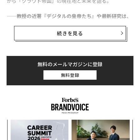
から「クラウド帝国」の現在地と未来を語る。
——教授の近著『デジタルの皇帝たち』や最新研究は、
デジタルプラットフォームが国家に匹敵する統治機能を
担い始めているという問題意識を主題としている。そも
続きを見る
そも「クラウド帝国」という概念を提唱するに至った背
景は？ それは従来の資本主義や国家主権の理解とどの
ように異なるか？また、ヤニス・バルファキスの「テク
ノ封建制」の議論と比較したとき、自身の立場をどのよ
無料のメールマガジンに登録
うに位置づけているのか？
無料登録
ヤニスとは、彼がまだ経済学の教授をしていた頃からの
知り合いだ。私たちは大手テック企業が経済や社会に及
ぼす影響力について論じているが、それぞれ視点が異な
る。ヤニスの「テクノ封建制」は、テック企業が自社の
プラットフォームに依存するすべての人々から超過利潤
ンツ
伝
を搾取する構造に着目している。歴史的な社会秩序とし
への
る
ての封建制は、相互の依存と義務に基づく階層的な関係
た、
モ
〜