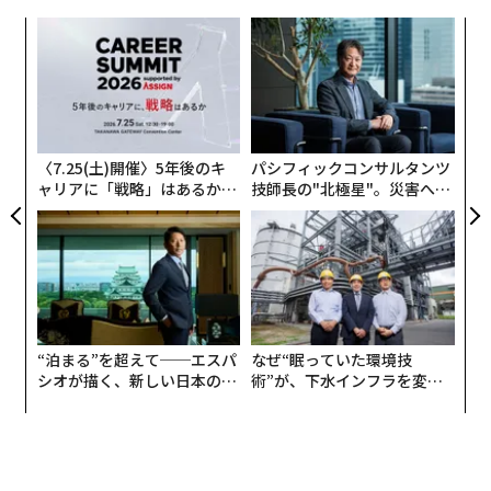
産の約70%、レアアース処理の90%を支配する中国への
伝
米国の依存を減らすことを目的としている。
る
モ
重要鉱物の飽くなき探求は通常、コンゴ民主共和国、南
ア
の
米、グリーンランドなどの地域での採掘に焦点を当てて
た
おり、トランプ政権は月曜日、USA Rare Earthに16億ド
〈7.25(土)開催〉5年後のキ
パシフィックコンサルタンツ
ルを投資し、同社がテキサス州で一次資源に焦点を当て
ャリアに「戦略」はあるか。
技師長の"北極星"。災害への
た新しい鉱山を建設するのを支援すると
発表した
。
トップエグゼクティブのキャ
無力感を乗り越え見つけた、
リアに触れる1日│CAREER S
防災一筋20年の答え
しかし、二次原材料──廃棄された電子機器から回収さ
UMMIT 2026
れたリサイクル重要鉱物──は、十分に探求されていな
い機会を表している。
ルビオ氏は、シリコン、半導体、AIインフラ、重要鉱物
“泊まる”を超えて──エスパ
なぜ“眠っていた環境技
シオが描く、新しい日本のラ
術”が、下水インフラを変え
のサプライチェーンを確保し、これらの産業における中
グジュアリー（前編）
たのか──産総研×月島JFE
国の優位性を緩和するトランプ政権のイニシアチブであ
アクアソリューションの10年
るPax Silicaと、気候重視の目標から国家安全保障の優先
事項へと焦点を移し、資源豊富なパートナーとの二国間