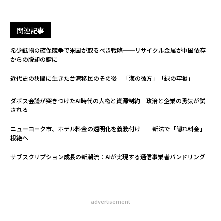
関連記事
希少鉱物の確保競争で米国が取るべき戦略──リサイクル金属が中国依存
からの脱却の鍵に
近代史の狭間に生きた台湾移民のその後｜「海の彼方」「緑の牢獄」
ダボス会議が突きつけたAI時代の人権と資源制約 政治と企業の勇気が試
される
ニューヨーク市、ホテル料金の透明化を義務付け──新法で「隠れ料金」
根絶へ
サブスクリプション成長の新潮流：AIが実現する通信事業者バンドリング
advertisement