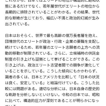
これらから、日本ではエリートの地位が構造的に飽和状
態にあるだけでなく、若年層世代がエリートの地位から
長期的に排除されていることがわかる。その結果、世代
的な断絶が生じており、幅広い不満と政治的幻滅が生み
出されている。
日本はおそらく、世界で最も高齢の億万長者層を抱え、
団塊世代のエリートが政治・行政・企業の要職を支配し
続けているため、若年層のエリート志願者の上方への流
動的移動が制限されている。さらに、立候補時の供託金
制度の引き上げも証拠として挙げることができる。この
引き上げは、政治エリート志望者間での競争が激化して
いることを示している。こうした傾向にもかかわらず、
識者の多くは、日本とアメリカを比較して「日本の状況
は良く、安定している」と結論付けている。こうした比
較には問題がある。適切な分析には、日本自身の歴史的
な軌跡を分析しないといけない。令和の日本では、昭和
に比べて、構造的圧力が深刻であることが明らかになっ