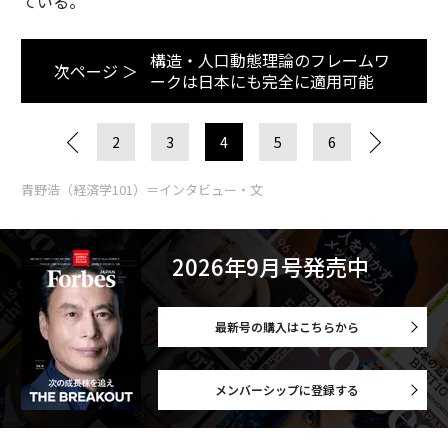
ている。
構造・人口動態理論のフレームワ
次ページ ＞
ークは日本にも完全に適用可能
2
3
4
5
6
青野浩（経済学101）＝インタビュー・文
2026年9月号発売中
最新号の購入はこちらから
メンバーシップに登録する