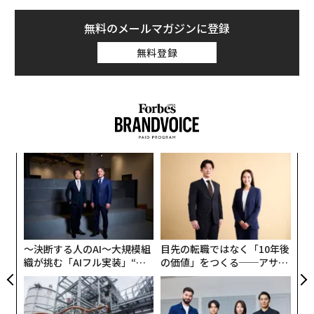
無料のメールマガジンに登録
無料登録
パ
技
無
A
防
顧客
pa
な
〜決断する人のAI〜大規模組
目先の転職ではなく「10年後
織が挑む「AIフル実装」“使
の価値」をつくる──アサイ
う”企業から“動く”企業へ【N
ンの長期伴走型支援とは
TTドコモビジネス×PwC】