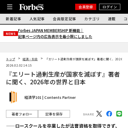
会員登録
ログイン
新着記事
人気記事
会員限定記事
カテゴリ
連載
コ
Forbes JAPAN MEMBERSHIP 新機能｜
NEWS
記事ページ内の広告表示を最小限にしました
トップ
経済・社会
『エリート過剰生産が国家を滅ぼす』著者に聞く、2026年
2026.02.02 14:15
『エリート過剰生産が国家を滅ぼす』著者
に聞く、2026年の世界と日本
経済学101 | Contents Partner
著者フォロー
記事を保存
——ロースクールを卒業したが法曹資格を取得できず、