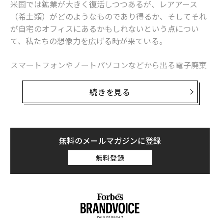
米国では鉱業が大きく復活しつつあるが、レアアース
（希土類）がどのようなものであり得るか、そしてそれ
が自宅のオフィスにあるかもしれないという点につい
て、私たちの想像力を広げる時が来ている。
スマートフォンやノートパソコンなどから出る電子廃棄
物には、リチウム、コバルト、ニッケル、マンガン、
銅、金、銀といった貴重な金属が高濃度で含まれてい
続きを見る
る。2019年には、
世界で廃棄された電子廃棄物の価値は570億ドル以上
に
上った。
無料のメールマガジンに登録
これは、2月4日に数十カ国の「国際同盟国」の外相を招
無料登録
いて初の重要鉱物サミットを主催するマルコ・ルビオ国
務長官にとって、好機となる。
この会議は、リチウム、ニッケル、レアアースなどの重
要鉱物の信頼できるサプライチェーンを確立し、世界生