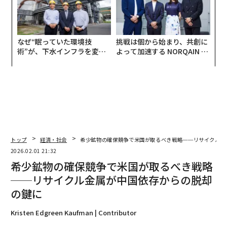
なぜ“眠っていた環境技
挑戦は個から始まり、共創に
術”が、下水インフラを変え
よって加速する NORQAIN JA
たのか──産総研×月島JFE
PAN 特別座談会
アクアソリューションの10年
トップ
経済・社会
希少鉱物の確保競争で米国が取るべき戦略──リサイクル金
2026.02.01 21:32
希少鉱物の確保競争で米国が取るべき戦略
──リサイクル金属が中国依存からの脱却
の鍵に
Kristen Edgreen Kaufman | Contributor