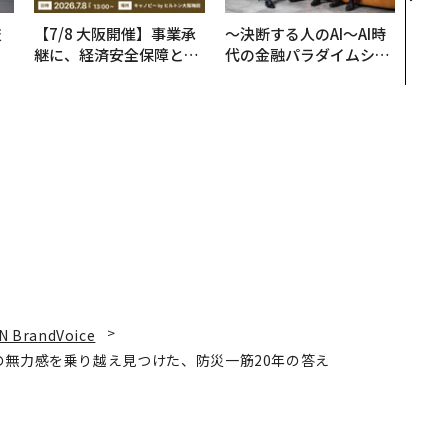
技
【7/8 大阪開催】事業承
〜決断する人のAI〜AI時
を
継に、経済安全保障とい
代の金融パラダイムシフ
×
う視点が加わるとき──
ト、「超個別化」の核心
ー
経営者が問われる新たな
【MUFG×ウェルスナビ
判断軸
×PwC】
N BrandVoice
の無力感を乗り越え見つけた、防災一筋20年の答え