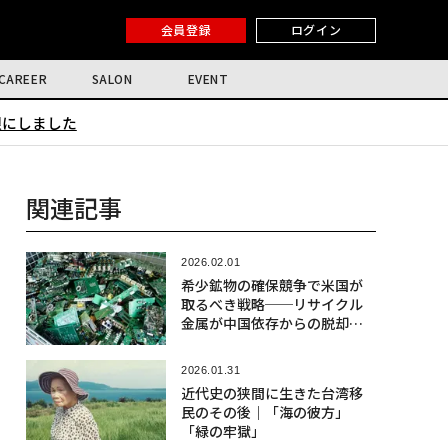
会員登録
ログイン
CAREER
SALON
EVENT
限にしました
関連記事
2026.02.01
希少鉱物の確保競争で米国が
取るべき戦略──リサイクル
金属が中国依存からの脱却の
鍵に
2026.01.31
近代史の狭間に生きた台湾移
民のその後｜「海の彼方」
「緑の牢獄」