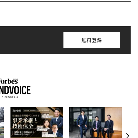
無料登録
アフ
小1
手に