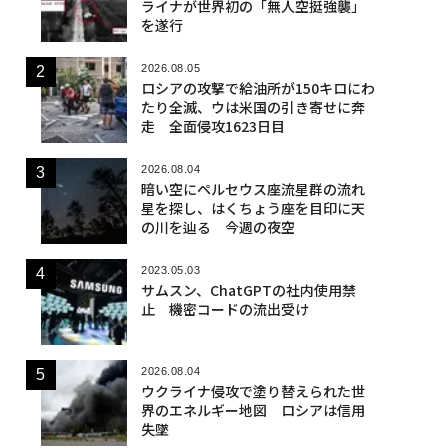
ライナが世界初の「無人空挺強襲」
を遂行
2026.08.05
ロシアの攻撃で給油所が150キロにわ
たり全滅、ウは米国の引き寄せに奔
走 全面侵攻1623日目
2026.08.04
暗い空にペルセウス座流星群の流れ
星を探し、はくちょう座を目印に天
の川を辿る 今週の夜空
2023.05.03
サムスン、ChatGPTの社内使用禁
止 機密コードの流出受け
2026.08.04
ウクライナ侵攻で塗り替えられた世
界のエネルギー地図 ロシアは信用
失墜