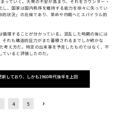
強まっていく。大衆の不安が高まり、それをカウンター・
化し、国家は国内秩序を維持する能力を徐々に失ってい
命的状況」の兆候であり、革命や内戦へとスパイラル的
は循環することが分かっている。混乱した時期の後には
、それも構造的圧力がまた蓄積されるまでしか続かな
した考え方だ。特定の出来事を予言したものではなく、不
していると評価したのだ。
新しており、しかも1960年代後半を上回
3
4
5