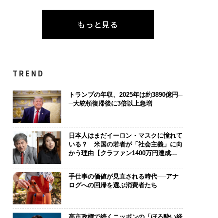
もっと見る
TREND
トランプの年収、2025年は約3890億円─
─大統領復帰後に3倍以上急増
日本人はまだイーロン・マスクに憧れて
いる？ 米国の若者が「社会主義」に向
かう理由【クラファン1400万円達成記
念】
手仕事の価値が見直される時代──アナ
ログへの回帰を選ぶ消費者たち
高市政権で続くニッポンの「ほろ酔い経