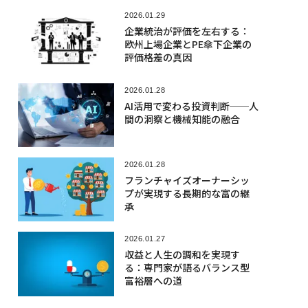
2026.01.29
企業統治が評価を左右する：
欧州上場企業とPE傘下企業の
評価格差の真因
2026.01.28
AI活用で変わる投資判断──人
間の洞察と機械知能の融合
2026.01.28
フランチャイズオーナーシッ
プが実現する長期的な富の継
承
2026.01.27
収益と人生の調和を実現す
る：専門家が語るバランス型
富裕層への道