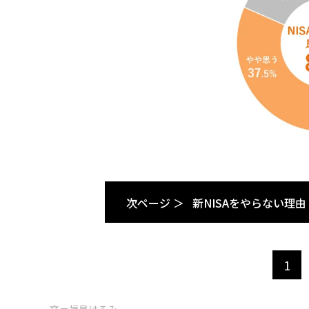
次ページ ＞
新NISAをやらない理由
1