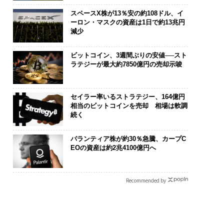
スペースX株が13％安の約108ドル、イ
ーロン・マスクの資産は1日で約13兆円
減少
ビットコイン、3週間ぶりの安値──スト
ラテジーが最大約7850億円の売却示唆
セイラー率いるストラテジー、164億円
相当のビットコインを売却 相場は軟調
続く
パランティア株が約30％急騰、カープC
EOの資産は約2兆4100億円へ
Recommended by