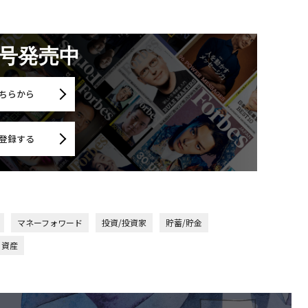
月号発売中
ちらから
登録する
マネーフォワード
投資/投資家
貯蓄/貯金
資産