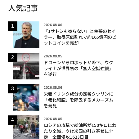
人気記事
2026.08.06
「1サトシも売らない」と主張のセイ
ラー、取得原価割れで約165億円のビ
ットコインを売却
2026.08.05
ドローンからロボットが降下、ウク
ライナが世界初の「無人空挺強襲」
を遂行
2026.08.06
栄養ドリンク成分の定番タウリンに
「老化細胞」を除去するメカニズム
を発見
2026.08.05
ロシアの攻撃で給油所が150キロにわ
たり全滅、ウは米国の引き寄せに奔
走 全面侵攻1623日目