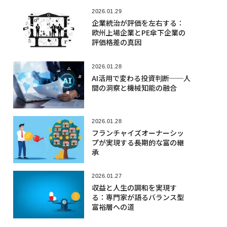
2026.01.29
企業統治が評価を左右する：
欧州上場企業とPE傘下企業の
評価格差の真因
2026.01.28
AI活用で変わる投資判断──人
間の洞察と機械知能の融合
2026.01.28
フランチャイズオーナーシッ
プが実現する長期的な富の継
承
2026.01.27
収益と人生の調和を実現す
る：専門家が語るバランス型
富裕層への道