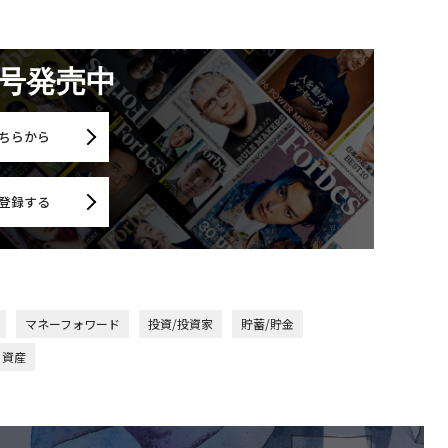
月号発売中
ちらから
登録する
マネーフォワード
投資/投資家
貯蓄/貯金
資産