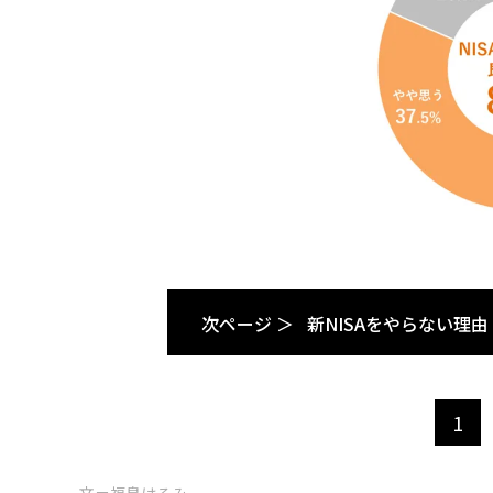
次ページ ＞
新NISAをやらない理由
1