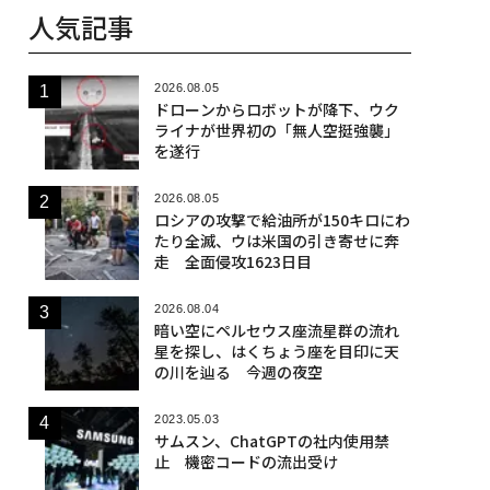
人気記事
2026.08.05
ドローンからロボットが降下、ウク
ライナが世界初の「無人空挺強襲」
を遂行
2026.08.05
ロシアの攻撃で給油所が150キロにわ
たり全滅、ウは米国の引き寄せに奔
走 全面侵攻1623日目
2026.08.04
暗い空にペルセウス座流星群の流れ
星を探し、はくちょう座を目印に天
の川を辿る 今週の夜空
2023.05.03
サムスン、ChatGPTの社内使用禁
止 機密コードの流出受け