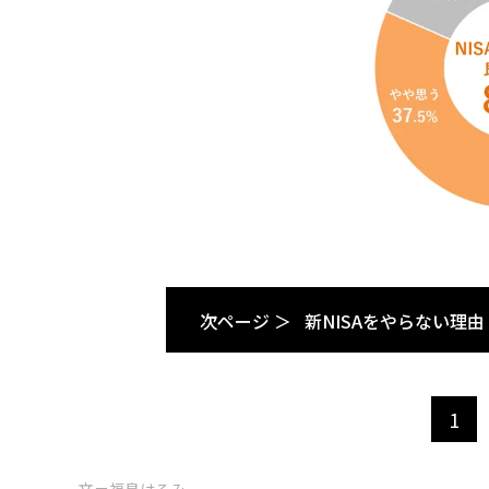
次ページ ＞
新NISAをやらない理由
1