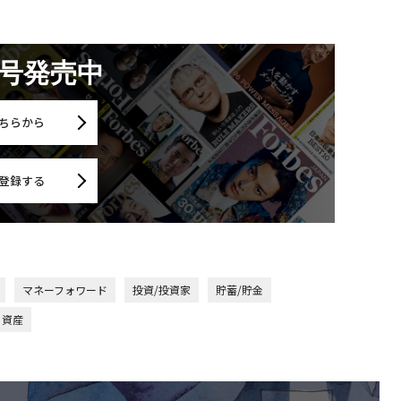
月号発売中
ちらから
登録する
マネーフォワード
投資/投資家
貯蓄/貯金
資産