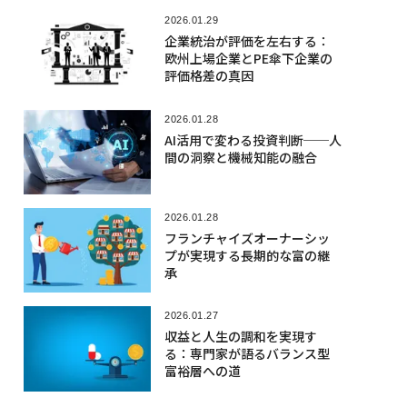
2026.01.29
企業統治が評価を左右する：
欧州上場企業とPE傘下企業の
評価格差の真因
2026.01.28
AI活用で変わる投資判断──人
間の洞察と機械知能の融合
2026.01.28
フランチャイズオーナーシッ
プが実現する長期的な富の継
承
2026.01.27
収益と人生の調和を実現す
る：専門家が語るバランス型
富裕層への道