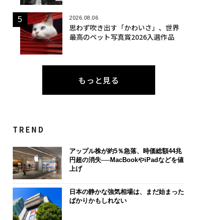
2026.08.06
思わず吹き出す「かわいさ」、世界
最高のペット写真賞2026入選作品
もっと見る
TREND
アップル株が約5％急落、時価総額44兆
円超の消失──MacBookやiPadなどを値
上げ
日本の静かな強気相場は、まだ始まった
ばかりかもしれない