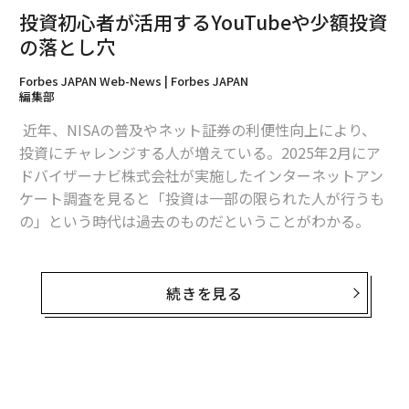
投資初心者が活用するYouTubeや少額投資
の落とし穴
Forbes JAPAN Web-News | Forbes JAPAN
編集部
近年、NISAの普及やネット証券の利便性向上により、
投資にチャレンジする人が増えている。2025年2月にア
ドバイザーナビ株式会社が実施したインターネットアン
ケート調査を見ると「投資は一部の限られた人が行うも
の」という時代は過去のものだということがわかる。
ベテラン個人投資家はどんな相場でもマーケットに居続
けることができるが、果たして投資初心者は去年から続
続きを見る
く荒れた相場にどのような状態で飛び込んだのだろう
か。調査結果の中でも投資初心者に注目してその実態を
紹介していく。
無料のメールマガジンに登録
調査会社：アドバイザーナビ株式会社