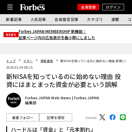
会員登録
ログイン
新着記事
人気記事
会員限定記事
カテゴリ
連載
コ
Forbes JAPAN MEMBERSHIP 新機能｜
NEWS
記事ページ内の広告表示を最小限にしました
トップ
マネー
資産運用
新NISAを知っているのに始めない理由 投資には
2026.02.04 08:15
新NISAを知っているのに始めない理由 投
資にはまとまった資金が必要という誤解
Forbes JAPAN Web-News | Forbes JAPAN
編集部
著者フォロー
記事を保存
ハードルは「資金」と「元本割れ」