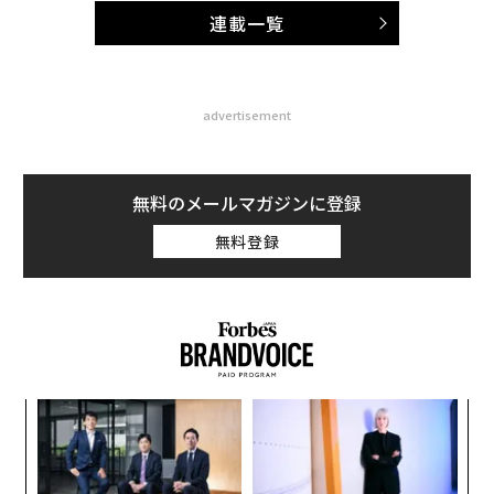
連載一覧
advertisement
無料のメールマガジンに登録
無料登録
内
グ
実
挑
全
よっ