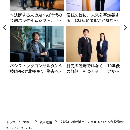
PA
〜決断する人のAI〜AI時代の
伝統を礎に、未来を再定義す
金融パラダイムシフト、「超
る 125年企業BATが挑むス
個別化」の核心 【MUFG×ウ
モークレスな未来
ェルスナビ×PwC】
パシフィックコンサルタンツ
目先の転職ではなく「10年後
技師長の"北極星"。災害への
の価値」をつくる──アサイ
無力感を乗り越え見つけた、
ンの長期伴走型支援とは
防災一筋20年の答え
トップ
マネー
資産運用
投資初心者が活用するYouTubeや少額投資の落と
2025.03.12 09:15