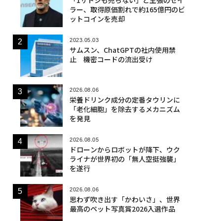
ラー、取得原価割れで約165億円のビ
ットコインを売却
2023.05.03
サムスン、ChatGPTの社内使用禁
止 機密コードの流出受け
2026.08.06
栄養ドリンク成分の定番タウリンに
「老化細胞」を除去するメカニズム
を発見
2026.08.05
ドローンからロボットが降下、ウク
ライナが世界初の「無人空挺強襲」
を遂行
2026.08.06
思わず吹き出す「かわいさ」、世界
最高のペット写真賞2026入選作品