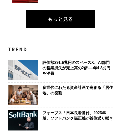
もっと見る
TREND
評価額291.6兆円のスペースX、AI部門
の営業損失が売上高の2倍──年4.8兆円
を消費
多世代にわたる資産計画で高まる「居住
地」の役割
フォーブス「日本長者番付」2026年
版、ソフトバンク孫正義が首位返り咲き