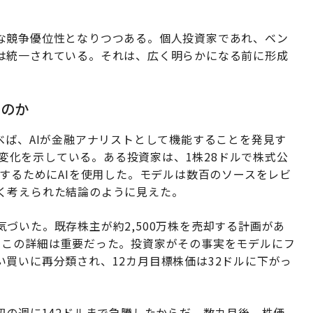
な競争優位性となりつつある。個人投資家であれ、ベン
は統一されている。それは、広く明らかになる前に形成
るのか
べば、AIが金融アナリストとして機能することを発見す
変化を示している。ある投資家は、1株28ドルで株式公
価するためにAIを使用した。モデルは数百のソースをレビ
く考えられた結論のように見えた。
づいた。既存株主が約2,500万株を売却する計画があ
。この詳細は重要だった。投資家がその事実をモデルにフ
買いに再分類され、12カ月目標株価は32ドルに下がっ
初の週に142ドルまで急騰したからだ。数カ月後、株価