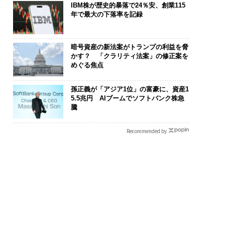
IBM株が歴史的暴落で24％安、創業115
年で最大の下落率を記録
暗号資産の新法案がトランプの利益を脅
かす？ 「クラリティ法案」の修正案を
めぐる焦点
孫正義が「アジア1位」の富豪に、資産1
5.5兆円 AIブームでソフトバンク株急
騰
Recommended by