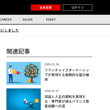
会員登録
ログイン
CAREER
SALON
EVENT
限にしました
関連記事
2026.01.28
フランチャイズオーナーシッ
プが実現する長期的な富の継
承
2026.01.27
収益と人生の調和を実現す
る：専門家が語るバランス型
富裕層への道