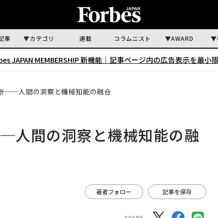
記事
カテゴリ
連載
コラムニスト
AWARD
rbes JAPAN MEMBERSHIP 新機能｜
記事ページ内の広告表示を最小
判断──人間の洞察と機械知能の融合
──人間の洞察と機械知能の融
著者フォロー
記事を保存