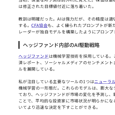
は修正された目標値付近に落ち着いた。
教訓は明確だった。AIは強力だが、その精度は
する。
CFA協会
も、よく練られたプロンプトが新
レーダーが独自モデルを構築したようにプロンプ
ヘッジファンド内部のAI駆動戦略
ヘッジファンド
は機械学習技術を採用している。
済レポート、ソーシャルメディアのセンチメント
ルを展開している。
私が注目している主要なツールの1つは
ニューラ
機械学習の一形態だ。これらのモデルは、膨大な
ており、ヘッジファンドが市場の変化を予測し、
ことで、平均的な投資家に市場状況が明らかにな
いてより迅速な決定を下すことができる。