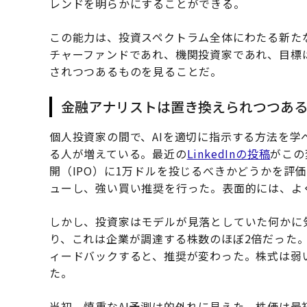
レンドを明らかにすることができる。
この能力は、投資スペクトラム全体にわたる新た
チャーファンドであれ、機関投資家であれ、目標
されつつあるものを見ることだ。
金融アナリストは置き換えられつつあ
個人投資家の間で、AIを適切に指示する方法を学
る人が増えている。最近の
LinkedInの投稿
がこの
開（IPO）に1万ドルを投じるべきかどうかを評
ューし、強い買い推奨を行った。表面的には、よ
しかし、投資家はモデルが見落としていた何かに気
り、これは企業が調達する株数のほぼ2倍だった
ィードバックすると、推奨が変わった。株式は弱い
た。
当初、慎重なAI予測は的外れに見えた。株価は最