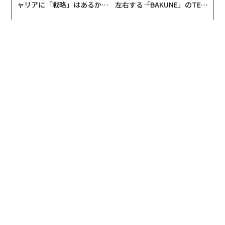
ャリアに「戦略」はあるか。
左右する――「BAKUNE」のTEN
トップエグゼクティブのキャ
TIALが支える「挑戦者の明
リアに触れる1日│CAREER S
日」
UMMIT 2026