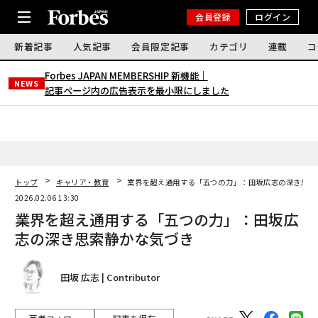
会員登録
ログイン
新着記事
人気記事
会員限定記事
カテゴリ
連載
コ
Forbes JAPAN MEMBERSHIP 新機能｜
NEWS
記事ページ内の広告表示を最小限にしました
トップ
キャリア・教育
業界を超え通用する「五つの力」：田坂広志の深き思索
2026.02.06 13:30
業界を超え通用する「五つの力」：田坂広
志の深き思索静かな気づき
田坂 広志 | Contributor