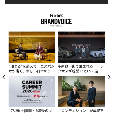
「
─
ら
“
シ
グ
“泊まる”を超えて─エスパシ
革新は下山で生まれる──レ
オが描く、新しい日本のラグ
クサスが新型TZとESに込め
ジュアリー（中編）
た「DISCOVER」の哲学
〈7.25(土)開催〉5年後のキ
「コンディション」が成果を