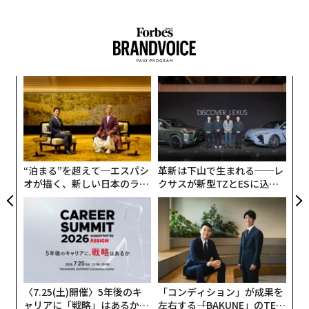
「
─
ら
“
シ
グ
“泊まる”を超えて─エスパシ
革新は下山で生まれる──レ
オが描く、新しい日本のラグ
クサスが新型TZとESに込め
ジュアリー（中編）
た「DISCOVER」の哲学
〈7.25(土)開催〉5年後のキ
「コンディション」が成果を
ャリアに「戦略」はあるか。
左右する――「BAKUNE」のTEN