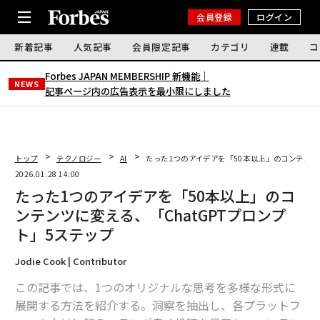
会員登録
ログイン
新着記事
人気記事
会員限定記事
カテゴリ
連載
コ
Forbes JAPAN MEMBERSHIP 新機能｜
NEWS
記事ページ内の広告表示を最小限にしました
トップ
テクノロジー
AI
たった1つのアイデアを「50本以上」のコンテンツ
2026.01.28 14:00
たった1つのアイデアを「50本以上」のコ
ンテンツに変える、「ChatGPTプロンプ
ト」5ステップ
Jodie Cook | Contributor
この記事では、1つのオリジナルな思考を多様な形式に
展開する方法を紹介する。洞察を抽出し、各プラットフ