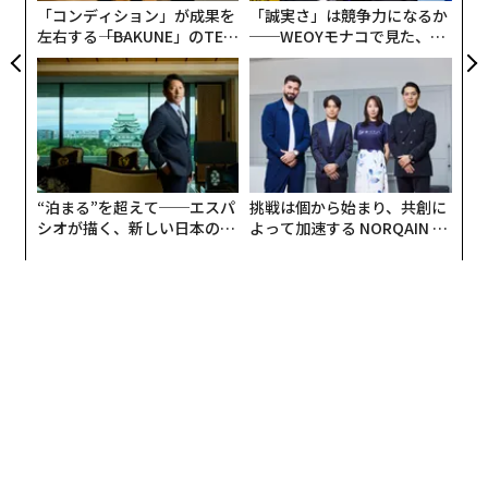
「コンディション」が成果を
「誠実さ」は競争力になるか
成は、トレーニングデータと最適化目標（エンゲージメ
左右する――「BAKUNE」のTEN
──WEOYモナコで見た、く
ント対多様性）が、記事の選択とフレーミングにおける
TIALが支える「挑戦者の明
ら寿司の経営哲学
新たな『ゲートキーパー』としてどのように機能するか
日」
という疑問を提起している」
これは、AIとともに新年を考える際に心に留めておくべ
きことだ。
“泊まる”を超えて──エスパ
挑戦は個から始まり、共創に
シオが描く、新しい日本のラ
よって加速する NORQAIN JA
オープンモデルの探求
グジュアリー（前編）
PAN 特別座談会
この点について、スタンフォード大学の元教授であるア
ンドリュー・エン氏からさらなる見解がある。エン氏
は、AIを教育に応用する豊富な経験を持つ。今月初めに
ダボスで講演したエン氏は、将来的にAIのより集中的な
コントロールを避ける必要性について言及した。
「私たち全員がAIにアクセスできることを保証するもの
の1つは、オープンな研究、オープンなモデルだ」と同