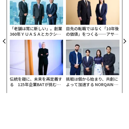
グ
内
グ
実
全
「老舗は常に新しい」。創業
目先の転職ではなく「10年後
360年ＹＵＡＳＡとカクシン
の価値」をつくる──アサイ
CEO田尻望が語る、AIを超え
ンの長期伴走型支援とは
る人の価値
伝統を礎に、未来を再定義す
挑戦は個から始まり、共創に
る 125年企業BATが挑むス
よって加速する NORQAIN JA
モークレスな未来
PAN 特別座談会