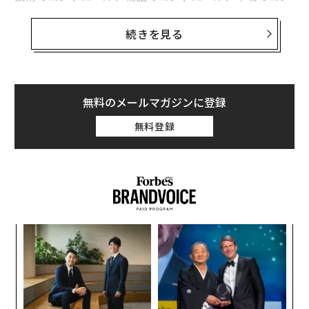
トロール。多くの人々にとって、AIのコントロールとAI
の恩恵が多様化され、より開かれた社会を持ち、特に企
続きを見る
業や政府が人工ニューラルネットワークに権力を委ねる
中で、何が起きているかについてより透明性が高まるこ
とが重要だと思われる。
無料のメールマガジンに登録
MDPIのこの資料は、メディアにおいてコントロールがど
無料登録
のように機能するかについて詳述している。この点にお
いて、AIがどのように機能するかを慎重に考えることが
求められている。
「AI駆動のコンテンツキュレーションシステム（例：ソ
ーシャルメディアのフィード、ニュースアグリゲータ
「
ー）は、どのニュースが表示されるかを仲介する役割を
3
増しており、時には主流の議題を強化する一方で、新た
C
なバイアスやエコーチェンバーを導入することもある」
革
る
ク
と
ダン・ヴァレリウ・ヴォイネア氏は記している
。「同
た「
時に、大規模言語モデル（LLM）による自動ニュース生