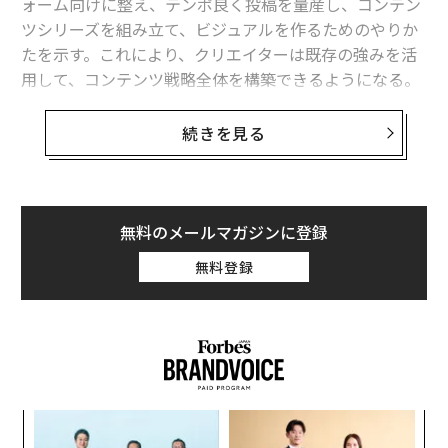
ォーム向けに整え、テンポ良く投稿を量産し、コンテン
ツシリーズを組み立て、ビジュアルを作るためのやりか
たを示す。これにより、クリエイターは既存の強みを活
用して、コンテンツ戦略全体を構築できるようになる。
コンテンツ制作は、かつてはブレーンストーミング、執
続きを見る
筆、編集に何時間もかかっていた。しかしAIは、タイプ
するより速く視野を広げる。まずは、実質のあるオリジ
ナルな思考を1つ用意する。心配しなくても良い、あな
たの最高のアイデアは、自分でも気づかないうちにすで
無料のメールマガジンに登録
に書き残されているはずだ。
無料登録
たとえば、先週のクライアントとの通話で得た1つの鋭
い洞察が、数カ月分のコンテンツになり得る。完成まで
に何日もかかった戦略文書は、そのままSNSの連続投稿
原稿になり得る。独自のアプローチを説明した詳細なメ
ールには、50本分の知恵が詰まっている。ゼロから始め
“
るのではなく、すでにある自分の強みを使うことだ。
シ