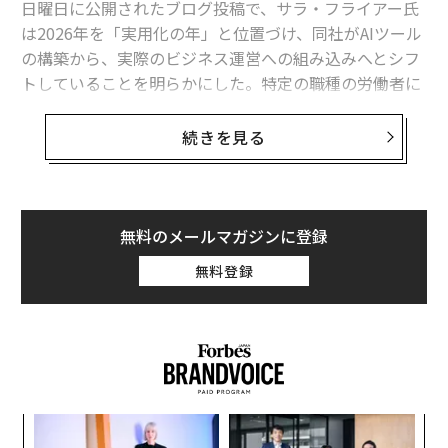
日曜日に公開されたブログ投稿で、サラ・フライアー氏
は2026年を「実用化の年」と位置づけ、同社がAIツール
2026年9月号発売中
の構築から、実際のビジネス運営への組み込みへとシフ
トしていることを明らかにした。特定の職種の労働者に
とって、これは警告である。投資家にとっては、シグナ
最新号の購入はこちらから
ルだ。
続きを見る
メンバーシップに登録する
なぜ今、これが重要なのか
フライアー氏の発表の背後にある数字は驚異的だ。Ope
無料のメールマガジンに登録
nAIの年換算売上高は、2023年の20億ドルから2025年に
は200億ドル超へと成長した。2年間で10倍の成長であ
無料登録
り、フライアー氏はこれを「このような規模での前例の
関連記事
ない成長」と表現した。しかし、ほとんどの人が見逃し
イーロン・マスクがダボス会議にサプライズ登場、「因縁の場」で語った
ていることがある。この売上高の成長は、同社のコンピ
内容
ューティング能力とほぼ完璧に連動しており、同期間に
ダボス・リポート2026 （3）力を誇示する大統領と、資産を減らし続け
0.2ギガワットから約1.9ギガワットへと拡大した。より
る億万長者。ダボスが映した2つのリーダー像
多くの計算能力が、より多くの売上高をもたらす。それ
〈7
ほどシンプルで、それほどスケーラブルなのだ。
ャ
CES 2026で「エヌビディア」が発表したこと、発表しなかったこと