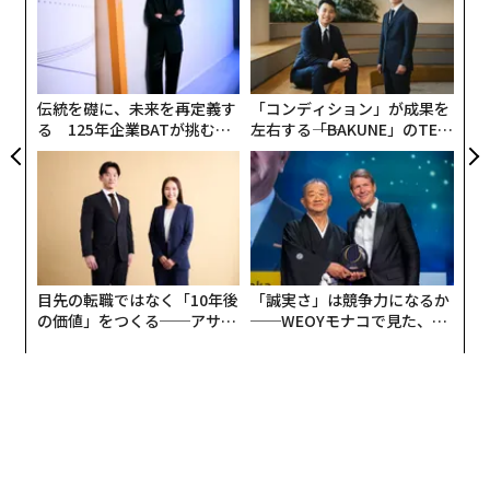
拠」が至る所にある。
pa
〈7
な
ャ
すべてを変える「5層のケーキ」
ト
リア
フアンはAIインフラの階層構造（スタック）を、5つの層
伝統を礎に、未来を再定義す
「コンディション」が成果を
UM
に分けて説明した。最下層はエネルギーである。その上
る 125年企業BATが挑むス
左右する――「BAKUNE」のTEN
モークレスな未来
TIALが支える「挑戦者の明
に半導体（チップ）と計算インフラがあり、ここでエヌ
日」
ビディアが中核的な役割を担う。次にクラウドインフラ
が続き、その次がAIモデル（多くの人がAIはここにある
と考える領域）で、最後に最上層としてアプリケーショ
ン層が乗る。
目先の転職ではなく「10年後
「誠実さ」は競争力になるか
の価値」をつくる──アサイ
──WEOYモナコで見た、く
ンの長期伴走型支援とは
ら寿司の経営哲学