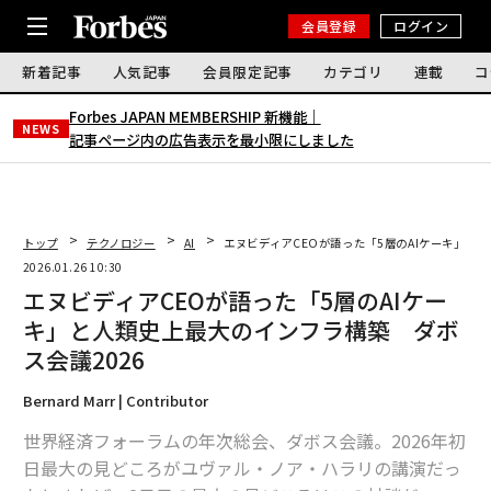
会員登録
ログイン
新着記事
人気記事
会員限定記事
カテゴリ
連載
コ
Forbes JAPAN MEMBERSHIP 新機能｜
NEWS
記事ページ内の広告表示を最小限にしました
トップ
テクノロジー
AI
エヌビディアCEOが語った「5層のAIケーキ」と
2026.01.26 10:30
エヌビディアCEOが語った「5層のAIケー
キ」と人類史上最大のインフラ構築 ダボ
ス会議2026
Bernard Marr | Contributor
世界経済フォーラムの年次総会、ダボス会議。2026年初
日最大の見どころがユヴァル・ノア・ハラリの講演だっ