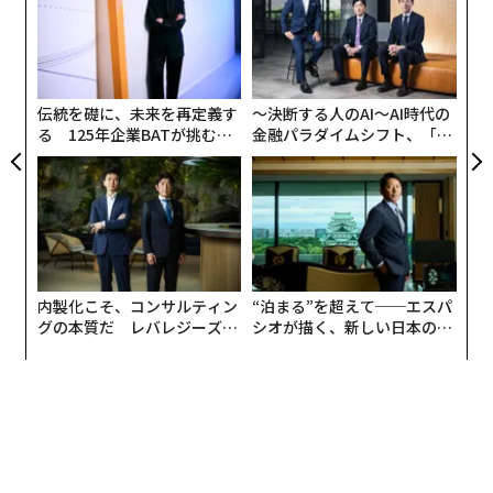
ト
な
リア
これは単なる企業の宣伝ではない。OpenAIは1兆ドル超
エヌビディア株、30％超下落の可能性 AI半導体の王者を脅かす3大リスク
術
UM
とは
のインフラ契約を締結しており、Oracleとの3000億ドル
た
ア
の契約やAMDとの900億ドルのパートナーシップが含ま
伝統を礎に、未来を再定義す
〜決断する人のAI〜AI時代の
エヌビディアCEO、カリフォルニアの億万長者税は「まったく構わない」
れる。同社は、最終的には電力網と同じくらいビジネス
と発言
る 125年企業BATが挑むス
金融パラダイムシフト、「超
モークレスな未来
個別化」の核心 【MUFG×ウ
運営に不可欠と感じられるようなAIユーティリティのた
ェルスナビ×PwC】
AI / 人工知能
NVIDIA / エヌビディア
ジェンスン・フアン
めのパイプラインを構築している。
タグ：
GPU
ダボス会議
実際のモデルはどう機能するのか
OpenAIは単純なサブスクリプション料金を超えて進化し
advertisement
内製化こそ、コンサルティン
“泊まる”を超えて──エスパ
ている。同社は無料ユーザー向けのChatGPTで広告をテ
グの本質だ レバレジーズが
シオが描く、新しい日本のラ
ストしており、これはCEOのサム・アルトマン氏がかつ
実践する、次世代ファームの
グジュアリー（前編）
て「最後の手段」と呼んだ動きだ。しかしより重要なの
全貌
は、フライアー氏が、価格設定が単なる使用量ではなく
成果に結びつく将来を概説したことだ。
ロジックはこうだ。AIが科学研究、創薬、金融モデリン