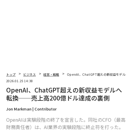
トップ
ビジネス
経営・戦略
OpenAI、ChatGPT超えの新収益モデル
2026.01.25 14:38
OpenAI、ChatGPT超えの新収益モデルへ
転換──売上高200億ドル達成の裏側
Jon Markman | Contributor
OpenAIは実験段階の終了を宣言した。同社のCFO（最高
翻訳＝酒匂寛
財務責任者）は、AI業界の実験段階に終止符を打った。