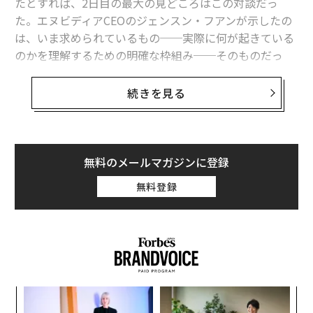
たとすれば、2日目の最大の見どころはこの対談だっ
た。エヌビディアCEOのジェンスン・フアンが示したの
は、いま求められているもの──実際に何が起きている
のかを理解するための明確な枠組み──そのものだっ
た。ブラックロックCEOのローレンス（ラリー）・フィ
ンクとの会話の中でフアンは、私たちが経験しているAI
続きを見る
革命が、多くの人が人工知能と結び付けるチャットボッ
トや画像生成よりも、はるかに深いところで進んでいる
理由を説明した。
無料のメールマガジンに登録
おそらく予想どおり、フアンは対談全体を「インフラ」
無料登録
という観点で組み立てた。そこはエヌビディアが事業の
価値の流れ（バリューチェーン）で位置する場所でもあ
る。だが彼が示した規模は説得力を伴っていた。すでに
数千億ドル（数十兆円）が投じられ、さらに数兆ドル
（数百兆円）が必要であり、TSMCが新たに20の半導体
工場を建てるという話から、2世代前のハードウェアのG
A
PUレンタル価格が急騰していることまで、物理的な「証
顧客