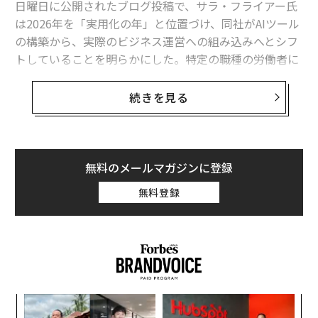
日曜日に公開されたブログ投稿で、サラ・フライアー氏
は2026年を「実用化の年」と位置づけ、同社がAIツール
2026年9月号発売中
の構築から、実際のビジネス運営への組み込みへとシフ
トしていることを明らかにした。特定の職種の労働者に
とって、これは警告である。投資家にとっては、シグナ
最新号の購入はこちらから
ルだ。
続きを見る
メンバーシップに登録する
なぜ今、これが重要なのか
フライアー氏の発表の背後にある数字は驚異的だ。Ope
無料のメールマガジンに登録
nAIの年換算売上高は、2023年の20億ドルから2025年に
は200億ドル超へと成長した。2年間で10倍の成長であ
無料登録
り、フライアー氏はこれを「このような規模での前例の
関連記事
ない成長」と表現した。しかし、ほとんどの人が見逃し
イーロン・マスクがダボス会議にサプライズ登場、「因縁の場」で語った
ていることがある。この売上高の成長は、同社のコンピ
内容
ューティング能力とほぼ完璧に連動しており、同期間に
ダボス・リポート2026 （3）力を誇示する大統領と、資産を減らし続け
0.2ギガワットから約1.9ギガワットへと拡大した。より
る億万長者。ダボスが映した2つのリーダー像
多くの計算能力が、より多くの売上高をもたらす。それ
ナ併
「
ほどシンプルで、それほどスケーラブルなのだ。
k」
左右
CES 2026で「エヌビディア」が発表したこと、発表しなかったこと