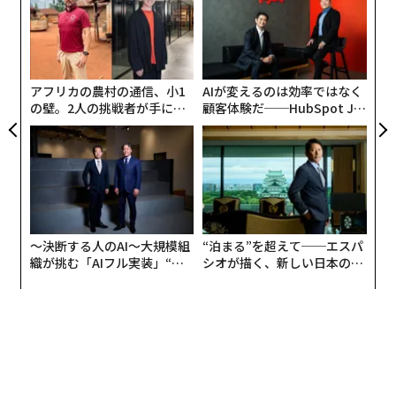
ック
T
「
由
日
これは単なる企業の宣伝ではない。OpenAIは1兆ドル超
エヌビディア株、30％超下落の可能性 AI半導体の王者を脅かす3大リスク
─
とは
のインフラ契約を締結しており、Oracleとの3000億ドル
ら
の契約やAMDとの900億ドルのパートナーシップが含ま
アフリカの農村の通信、小1
AIが変えるのは効率ではなく
エヌビディアCEO、カリフォルニアの億万長者税は「まったく構わない」
れる。同社は、最終的には電力網と同じくらいビジネス
と発言
の壁。2人の挑戦者が手にし
顧客体験だ──HubSpot Ja
た「次なる武器」
panが語る「Grow Better」
運営に不可欠と感じられるようなAIユーティリティのた
な組織のつくり方
AI / 人工知能
NVIDIA / エヌビディア
ジェンスン・フアン
めのパイプラインを構築している。
タグ：
GPU
ダボス会議
実際のモデルはどう機能するのか
OpenAIは単純なサブスクリプション料金を超えて進化し
advertisement
〜決断する人のAI〜大規模組
“泊まる”を超えて──エスパ
ている。同社は無料ユーザー向けのChatGPTで広告をテ
織が挑む「AIフル実装」“使
シオが描く、新しい日本のラ
ストしており、これはCEOのサム・アルトマン氏がかつ
う”企業から“動く”企業へ【N
グジュアリー（前編）
て「最後の手段」と呼んだ動きだ。しかしより重要なの
TTドコモビジネス×PwC】
は、フライアー氏が、価格設定が単なる使用量ではなく
成果に結びつく将来を概説したことだ。
ロジックはこうだ。AIが科学研究、創薬、金融モデリン