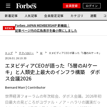
会員登録
ログイン
新着記事
人気記事
会員限定記事
カテゴリ
連載
コ
Forbes JAPAN MEMBERSHIP 新機能｜
NEWS
記事ページ内の広告表示を最小限にしました
トップ
テクノロジー
AI
エヌビディアCEOが語った「5層のAIケーキ」と
2026.01.26 10:30
エヌビディアCEOが語った「5層のAIケー
キ」と人類史上最大のインフラ構築 ダボ
ス会議2026
Bernard Marr | Contributor
世界経済フォーラムの年次総会、ダボス会議。2026年初
日最大の見どころがユヴァル・ノア・ハラリの講演だっ