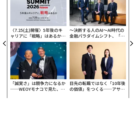
拠」が至る所にある。
【N
た
“
C】
ア
オ
すべてを変える「5層のケーキ」
ジ
フアンはAIインフラの階層構造（スタック）を、5つの層
〈7.25(土)開催〉5年後のキ
〜決断する人のAI〜AI時代の
に分けて説明した。最下層はエネルギーである。その上
ャリアに「戦略」はあるか。
金融パラダイムシフト、「超
トップエグゼクティブのキャ
個別化」の核心 【MUFG×ウ
に半導体（チップ）と計算インフラがあり、ここでエヌ
リアに触れる1日│CAREER S
ェルスナビ×PwC】
ビディアが中核的な役割を担う。次にクラウドインフラ
UMMIT 2026
が続き、その次がAIモデル（多くの人がAIはここにある
と考える領域）で、最後に最上層としてアプリケーショ
ン層が乗る。
「誠実さ」は競争力になるか
目先の転職ではなく「10年後
──WEOYモナコで見た、く
の価値」をつくる──アサイ
ら寿司の経営哲学
ンの長期伴走型支援とは