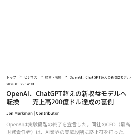
トップ
ビジネス
経営・戦略
OpenAI、ChatGPT超えの新収益モデル
2026.01.25 14:38
OpenAI、ChatGPT超えの新収益モデルへ
転換──売上高200億ドル達成の裏側
Jon Markman | Contributor
OpenAIは実験段階の終了を宣言した。同社のCFO（最高
翻訳＝酒匂寛
財務責任者）は、AI業界の実験段階に終止符を打った。