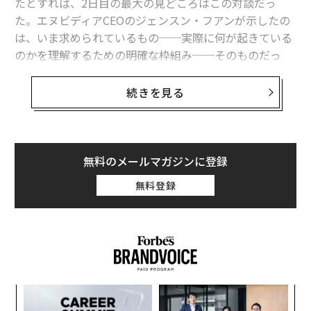
たとすれば、2日目の最大の見どころはこの対談だっ
た。エヌビディアCEOのジェンスン・フアンが示したの
は、いま求められているもの──実際に何が起きている
のかを理解するための明確な枠組み──そのものだっ
た。ブラックロックCEOのローレンス（ラリー）・フィ
ンクとの会話の中でフアンは、私たちが経験しているAI
続きを見る
革命が、多くの人が人工知能と結び付けるチャットボッ
トや画像生成よりも、はるかに深いところで進んでいる
理由を説明した。
無料のメールマガジンに登録
おそらく予想どおり、フアンは対談全体を「インフラ」
無料登録
という観点で組み立てた。そこはエヌビディアが事業の
価値の流れ（バリューチェーン）で位置する場所でもあ
る。だが彼が示した規模は説得力を伴っていた。すでに
数千億ドル（数十兆円）が投じられ、さらに数兆ドル
（数百兆円）が必要であり、TSMCが新たに20の半導体
工場を建てるという話から、2世代前のハードウェアのG
模組
な
PUレンタル価格が急騰していることまで、物理的な「証
“使
術