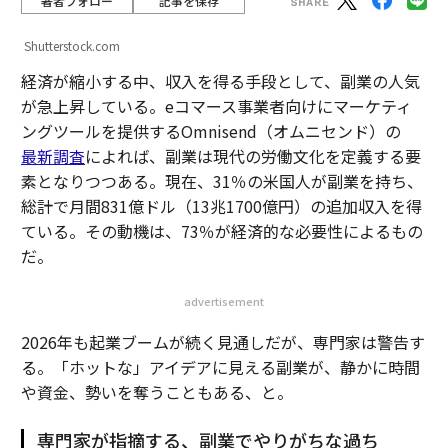
著者フォロー
記事を保存
Shutterstock.com
経済が縮小する中、収入を得る手段として、副業の人気
が急上昇している。eコマース事業者向けにマーケティ
ングツールを提供するOmnisend（オムニセンド）の
最新調査
によれば、副業は現代の労働文化を定義する要
素となりつつある。現在、31％の米国人が副業を持ち、
総計で月間831億ドル（13兆1700億円）の追加収入を得
ている。その動機は、73％が経済的な必要性によるもの
だ。
advertisement
2026年も起業ブームが続く見通しだが、専門家は警告す
る。「ホットな」アイデアに見える副業が、静かに時間
や資金、勢いを奪うこともある、と。
専門家が指摘する、副業でやりがちな過ち