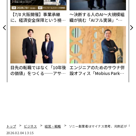
た
【7/8 大阪開催】事業承継
〜決断する人のAI〜大規模組
に、経済安全保障という視点
織が挑む「AIフル実装」“使
が加わるとき──経営者が問
う”企業から“動く”企業へ【N
われる新たな判断軸
TTドコモビジネス×PwC】
目先の転職ではなく「10年後
エンジニアのためのサウナ併
の価値」をつくる──アサイ
設オフィス「Mobius Park」
ンの長期伴走型支援とは
がオープン──タマディック
が健康経営を徹底する理由
トップ
ビジネス
経営・戦略
ソニー創業者はマイナス思考、元側近が「ビ
2026.02.04 13:15