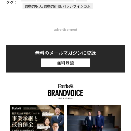
タグ：
受動的収入/受動的所得/パッシブインカム
advertisement
無料のメールマガジンに登録
無料登録
内
グ
実
ア
全
の