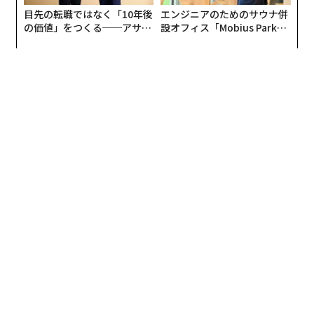
設計担当とセールス担当が一体となったチームプレーが
目先の転職ではなく「10年後
エンジニアのためのサウナ併
求められる。
の価値」をつくる──アサイ
設オフィス「Mobius Park」
ンの長期伴走型支援とは
がオープン──タマディック
チームの仲間と呼べるのは、厚木工場のメンバーだっ
が健康経営を徹底する理由
た。
私が売らなければ、彼らは日本で肩身の狭い思いをす
る。私が失敗すれば、チーム全体が沈んでしまう。だか
らこそ、「もっと売れる製品をつくれ」「そっちこそし
っかり売れ」と海を越えて年中やりあっていた。アメリ
カに一人でいても、彼らとは同じチームに属してい
る"運命共同体"の意識があった。
Adobe Stock
厚木に戻って驚いたのは、当時一緒に働いた仲間が、部
課長クラスに昇進し、多くが要職についていたことだっ
た。そのため、新任の上司ではあっても、仕事は実にや