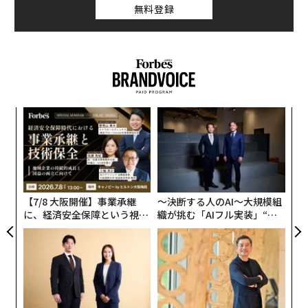
無料登録
以下、同書からその一部を転載で紹介する。
仲間がいるから、実力以上の結果が出せる
1973年、私はアメリカのシンガー社に転職したあと、19
81年にソニーに戻り、厚木工場の情報機器事業本部に着
内
任した。開発部門、製造部門にはアメリカ時代に苦楽を
グ
ともにした懐かしい仲間たちがいた。
実
ア
全
の
厚木工場は、テレビ局や学校で使用する業務用ビデオ機
た
器やカメラを開発・製造する拠点だった。私は1964年に
【7/8 大阪開催】事業承継
〜決断する人のAI〜大規模組
渡米し、盛田さんのカバン持ちからはじまって、やがて
に、経済安全保障という視点
織が挑む「AIフル実装」“使
業務用機器の責任者となり、厚木でつくった製品を抱え
が加わるとき──経営者が問
う”企業から“動く”企業へ【N
われる新たな判断軸
TTドコモビジネス×PwC】
てアメリカ中を駆けまわった。
業務用機器ビジネスは、顧客の注文どおりの機器を製
造・販売することで成り立っている。そのため、開発・