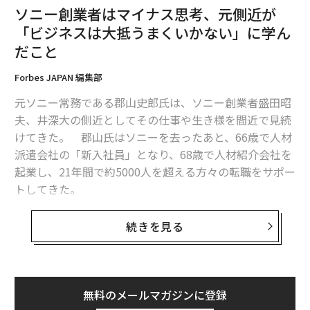
ソニー創業者はマイナス思考、元側近が
「ビジネスは大抵うまくいかない」に学ん
だこと
Forbes JAPAN 編集部
元ソニー常務である郡山史郎氏は、ソニー創業者盛田昭
夫、井深大の側近としてその仕事や生き様を間近で見続
けてきた。 郡山氏はソニーを去ったあと、66歳で人材
派遣会社の「新入社員」となり、68歳で人材紹介会社を
起業し、21年間で約5000人を超える方々の転職をサポー
トしてきた。
90歳を迎えた氏は、新著『
君の仕事は誰のため？
』（青
続きを見る
春新書インテリジェンス）で「僕はやっと『働くこと』
の意味がわかった」と書いている。同書に書かれた、
「働くこと」に絡んだ、氏なりの真理とは、盛田氏から
学んだこととは。
無料のメールマガジンに登録