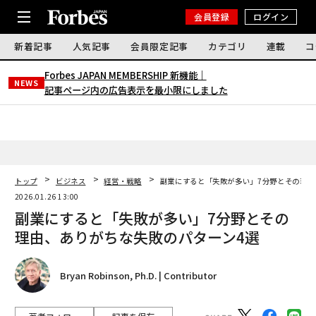
会員登録
ログイン
新着記事
人気記事
会員限定記事
カテゴリ
連載
コ
Forbes JAPAN MEMBERSHIP 新機能｜
NEWS
記事ページ内の広告表示を最小限にしました
トップ
ビジネス
経営・戦略
副業にすると「失敗が多い」7分野とその理由
2026.01.26 13:00
副業にすると「失敗が多い」7分野とその
理由、ありがちな失敗のパターン4選
Bryan Robinson, Ph.D. | Contributor