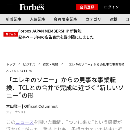
会員登録
ログイン
新着記事
人気記事
会員限定記事
カテゴリ
連載
コ
Forbes JAPAN MEMBERSHIP 新機能｜
NEWS
記事ページ内の広告表示を最小限にしました
トップ
ビジネス
経営・戦略
「エレキのソニー」からの見事な事業転換、T
2026.01.23 11:30
「エレキのソニー」からの見事な事業転
換、TCLとの合弁で完成に近づく“新しいソ
ニー”の形
本田雅一 | Official Columnist
ジャーナリスト
この
ニュース
を聞いた瞬間、“ついに来た”という感慨が
浮かび上がった。驚きよりも、予想されていた結末に近