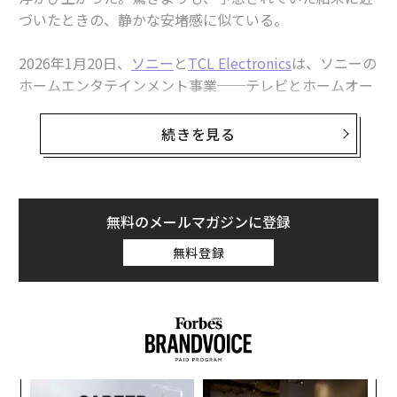
づいたときの、静かな安堵感に似ている。
2026年1月20日、
ソニー
と
TCL Electronics
は、ソニーの
ホームエンタテインメント事業──テレビとホームオー
ディオを核とする領域──を対象に、合弁会社（JV）設
立へ向けた覚書（MOU）を結んだ。TCLが51％、ソニー
続きを見る
が49％。製品開発・設計から製造、販売、物流、顧客サ
ービスまで、バリューチェーンを丸ごと新会社へ移し、
各国規制当局の承認を経て2027年4月の事業開始を目指
す。
無料のメールマガジンに登録
無料登録
「Sony」と「BRAVIA」のブランドを冠した製品は、引
き続き新規設立されるJVが販売を継続する。
ここだけを切り取れば「ソニーがテレビを手放した」と
シンプルな話だが、それは本質ではない。テレビ受像機
の事業環境が変化した現代において、ソニーが選ん
内
だ“生存の形”が今回のJV設立なのだ。