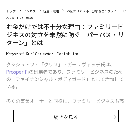
化の潮流の中で価格競争力を失ったからだ。
トップ
ビジネス
経営・戦略
お金だけでは不十分な理由：ファミリービジ
画質は確かに良い。しかしOLEDパネルは65インチを超
2026.01.23 10:36
えてくると、相対的に価格が跳ね上がりる。一方でmini
お金だけでは不十分な理由：ファミリービ
LEDバックライトを搭載した液晶パネルは、現実の視聴
ジネスの対立を未然に防ぐ「パーパス・リ
環境──明るいリビングで家族がストリーミング映像を
ターン」とは
楽しむ──において「十分に良い画」を出してしまう。
Krzysztof 'Kris' Garlewicz | Contributor
また大型LCDの供給網は韓国勢から中国勢が握り、日本
クシシュトフ・「クリス」・ガーレヴィッチ氏は、
が投資規模と生産能力で覇権を失ったように、現在は韓
ProsperiFi
の創業者であり、ファミリービジネスのため
国から中国が覇権を奪っている。TCLのパネル子会社CS
の「ファイナンシャル・ボディガード」として活動して
OTは大型LCDの生産能力を増強し続け、コスト競争力に
いる。
劣る韓国勢はLCDパネルの生産事業から撤退・縮小せざ
るを得ない流れが加速している。
多くの事業オーナーと同様に、ファミリービジネスも高
いリターンと企業価値の成長を追い求める。しかし私が
正しかった“平井改革”だが……
気づいたのは、実際に富を享受し、それを維持している
続きを見る
家族は、まず別のことに執着する傾向があるということ
ところでソニーのテレビ事業は過去にも一度、事業継続
だ。それは、「お金は何のためにあるのか」という問い
が怪しまれていた。