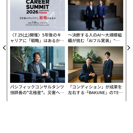
変え
グ
FE
実
“量より質を追求”が通用しなくなった背景
〜
0年
全
金
いったん、ソニー単体の話から視野を広げ、“プレミアム
個
ェ
クラスのテレビ”について話をしたい。テレビ受像機の
〈7.25(土)開催〉5年後のキ
〜決断する人のAI〜大規模組
市場は長らく「画質」と「ブランド」による差別化が成
ャリアに「戦略」はあるか。
織が挑む「AIフル実装」“使
トップエグゼクティブのキャ
う”企業から“動く”企業へ【N
立していた。暗室での黒、肌の階調、動きの品、音のま
リアに触れる1日│CAREER S
TTドコモビジネス×PwC】
とまり。そこに価値を見出す層は確かに存在し、ソニー
UMMIT 2026
はそうした価値観の中で生き延びてきた。
しかし2020年代になると、市場ルールが変化し始める。
パシフィックコンサルタンツ
「コンディション」が成果を
プレミアムクラスのテレビは、65インチから70、80、さ
技師長の"北極星"。災害への
左右する――「BAKUNE」のTEN
らに90～100インチ級へと主役が移り始める。このトレ
無力感を乗り越え見つけた、
TIALが支える「挑戦者の明
防災一筋20年の答え
日」
ンドは北米と中国で顕著だった。
この流れの中で最も影響を受けたのはLGディスプレイ
だ。高画質テレビの王道だったOLEDパネルが、超大型