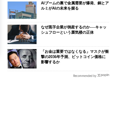
AIブームの裏で金属需要が爆発、銅とア
ルミがAIの未来を握る
なぜ黒字企業が倒産するのか──キャッ
シュフローという蜃気楼の正体
「お金は重要ではなくなる」マスクが衝
撃の2036年予測、ビットコイン価格に
影響するか
Recommended by