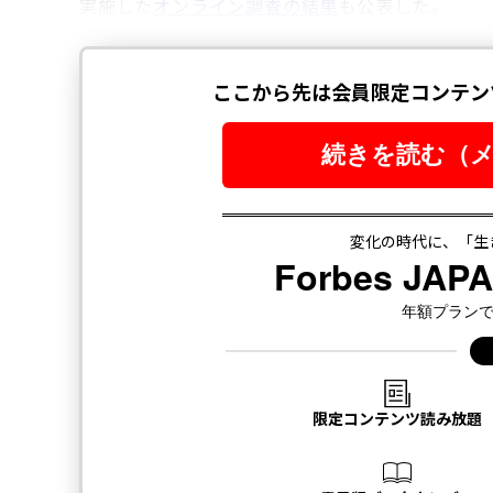
実施した
オンライン調査の結果
も公表した。
翻訳＝江津拓哉
2026年9
最新号の購入はこ
メンバーシップに
タグ：
ビリオネア/億万長者
ドナルド・トランプ
アメ