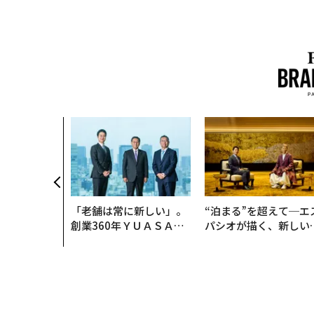
トップ
マネー
リッチリスト
LVMHベルナール・アルノーの資産が「1日で約2兆円減
リッチリスト
2026.01.21 10:30
LVMHベルナール・アル
少」、仏産ワインへの関
Siladitya Ray | Forbes Staff