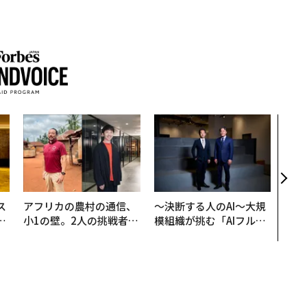
少」、仏産ワインへの関税観測で
ノーの資産が「1日で約2兆円減
税観測で
著者フォロー
記事を保存