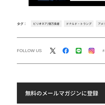
「老舗は常に新しい」。
“泊まる”を超えて─エ
創業360年ＹＵＡＳＡと
パシオが描く、新しい
カクシンCEO田尻望が語
本のラグジュアリー（
る、AIを超える人の価値
編）