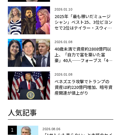
2026.01.10
2025年「最も稼いだミュージ
シャン」ベスト25、3位ビヨン
セで2位はテイラー・スウィフ
ト、首位は？
2026.01.08
40歳未満で資産約2808億円以
上、「自力で富を築いた富
豪」40人──フォーブス「40
Under 40」
2026.01.08
ベネズエラ攻撃でトランプの
資産は約220億円増加、暗号資
産関連が値上がり
人気記事
2026.08.06
「1サトシも売らない」と主張のセイ