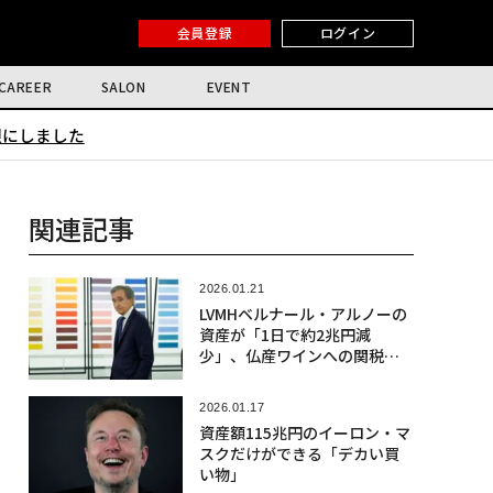
会員登録
ログイン
CAREER
SALON
EVENT
限にしました
関連記事
2026.01.21
LVMHベルナール・アルノーの
資産が「1日で約2兆円減
少」、仏産ワインへの関税観
測で
2026.01.17
資産額115兆円のイーロン・マ
スクだけができる「デカい買
い物」