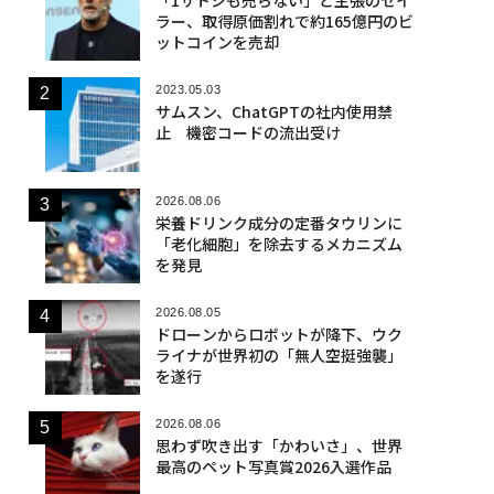
ラー、取得原価割れで約165億円のビ
ットコインを売却
2023.05.03
サムスン、ChatGPTの社内使用禁
止 機密コードの流出受け
2026.08.06
栄養ドリンク成分の定番タウリンに
「老化細胞」を除去するメカニズム
を発見
2026.08.05
ドローンからロボットが降下、ウク
ライナが世界初の「無人空挺強襲」
を遂行
2026.08.06
思わず吹き出す「かわいさ」、世界
最高のペット写真賞2026入選作品