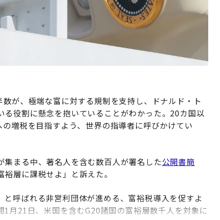
過半数が、極端な富に対する規制を支持し、ドナルド・ト
いる役割に懸念を抱いていることがわかった。20カ国以
層への増税を目指すよう、世界の指導者に呼びかけてい
が集まる中、著名人を含む数百人が署名した
公開書簡
富裕層に課税せよ」と訴えた。
」と呼ばれる非営利団体が進める、富裕税導入を促すよ
1月21日、米国を含むG20諸国の富裕層数千人を対象に