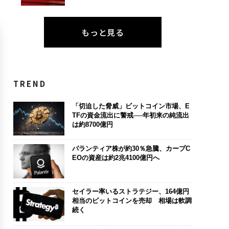
もっと見る
TREND
「切迫した脅威」ビットコイン市場、E
TFの資金流出に警戒──年初来の純流出
は約8700億円
パランティア株が約30％急騰、カープC
EOの資産は約2兆4100億円へ
セイラー率いるストラテジー、164億円
相当のビットコインを売却 相場は軟調
続く