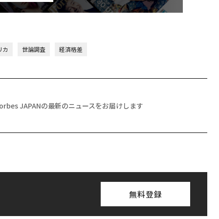
伝統
義す
が挑
来
ス
アフリカの農村の通信、
〜決断する人のAI〜大規
日
小1の壁。2人の挑戦者が
模組織が挑む「AIフル実
中
手にした「次なる武器」
装」“使う”企業から“動
く”企業へ【NTTドコモ
ビジネス×PwC】