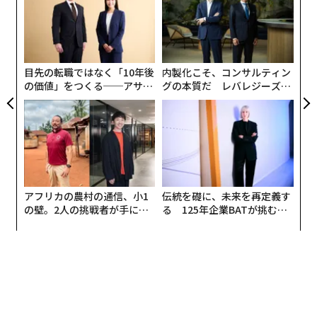
全体を大きく強化する」と強調した。
ト
革
リア
ク
UM
た「
目先の転職ではなく「10年後
内製化こそ、コンサルティン
の価値」をつくる──アサイ
グの本質だ レバレジーズが
ンの長期伴走型支援とは
実践する、次世代ファームの
全貌
アフリカの農村の通信、小1
伝統を礎に、未来を再定義す
の壁。2人の挑戦者が手にし
る 125年企業BATが挑むス
た「次なる武器」
モークレスな未来