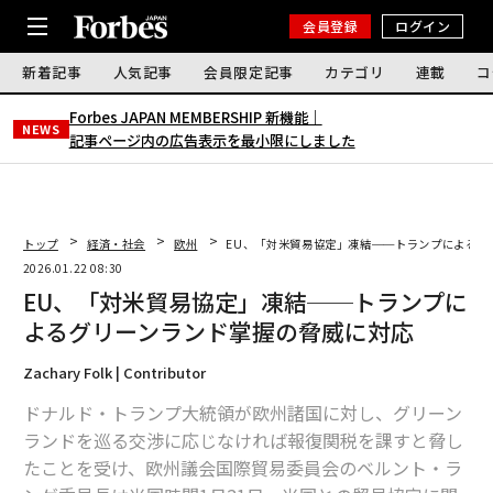
会員登録
ログイン
新着記事
人気記事
会員限定記事
カテゴリ
連載
コ
Forbes JAPAN MEMBERSHIP 新機能｜
NEWS
記事ページ内の広告表示を最小限にしました
トップ
経済・社会
欧州
EU、「対米貿易協定」凍結──トランプによるグ
2026.01.22 08:30
EU、「対米貿易協定」凍結──トランプに
よるグリーンランド掌握の脅威に対応
Zachary Folk | Contributor
ドナルド・トランプ大統領が欧州諸国に対し、グリーン
ランドを巡る交渉に応じなければ報復関税を課すと脅し
たことを受け、欧州議会国際貿易委員会のベルント・ラ