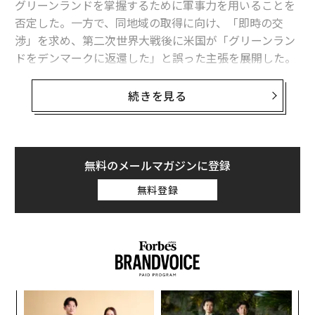
グリーンランドを掌握するために軍事力を用いることを
トランプがグリーンランドへの「武力行使を否定」、ダボス会議で演説
否定した。一方で、同地域の取得に向け、「即時の交
トランプの「創造性」に満ちたグリーンランドへの野心 代償を払うのは
渉」を求め、第二次世界大戦後に米国が「グリーンラン
米国の納税者だ
ドをデンマークに返還した」と誤った主張を展開した。
グリーンランド首相、「軍事衝突の可能性は排除できない」
トランプ大統領「私は武力を使う必要はない。
続きを見る
使いたくもないし、使うつもりもない」
グリーランド巡る対立激化でS&P500が下落、「恐怖指数」も11月以来の
高水準
「人々は私が武力を使うと思っていた。私は武力を使う
トランプ、グリーンランドを巡りマクロン大統領とNATO事務総長から送ら
必要はない。使いたくもないし、使うつもりもない」と
れた私的メッセージを公開
無料のメールマガジンに登録
トランプは演説中に述べ、グリーンランド掌握に軍事力
を使う可能性を示唆してきた従来の発言を後退させた。
無料登録
ドナルド・トランプ
アメリカ
イギリス
EU/欧州連合
タグ：
ノルウェー
関税
グリーンランド
貿易戦争
NATOへの脅威ではなく同盟を強化するとして、改めて
協議を呼びかけ
トランプはこの演説の中で、「グリーンランド取得につ
advertisement
いて改めて協議するための即時交渉」を求め、「それは
北大西洋条約機構（NATO）への脅威にはならず、同盟
〈7
ャ