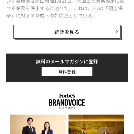
ンゲ委員長は米国時間1月21日、米国との貿易協定に関
する業務を停止すると述べた。これは、EUの「領土保
全」に対する脅威への対応だとしている。
「われわれの主権と領土保全が、危機にさらさ
続きを見る
れている」
ドイツ選出のEU議会議員で、国際貿易委員会の委員長を
務めるランゲは、Xへの
投稿
で協定凍結を確認し、「わ
無料のメールマガジンに登録
れわれの主権と領土保全が危機にさらされている」と指
摘するとともに、「これまで通りの業務は不可能だ」と
無料登録
強調した。
声明の中でランゲは、米国が「対立ではなく協力の道に
再び関与する」決断を下すまで、貿易協定に関する業務
は再開されないと述べた。
パ
技
無
革