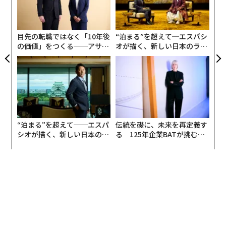
防
ク
た「
目先の転職ではなく「10年後
“泊まる”を超えて─エスパシ
の価値」をつくる──アサイ
オが描く、新しい日本のラグ
ンの長期伴走型支援とは
ジュアリー（中編）
“泊まる”を超えて──エスパ
伝統を礎に、未来を再定義す
シオが描く、新しい日本のラ
る 125年企業BATが挑むス
グジュアリー（前編）
モークレスな未来