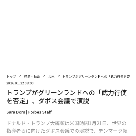
翻訳＝江津拓哉
2026年9月号発売中
最新号の購入はこちらから
トップ
経済・社会
北米
トランプがグリーンランドへの「武力行使を否定
2026.01.22 08:00
メンバーシップに登録する
トランプがグリーンランドへの「武力行使
を否定」、ダボス会議で演説
Sara Dorn | Forbes Staff
ドナルド・トランプ大統領は米国時間1月21日、世界の
関連記事
指導者らに向けたダボス会議での演説で、デンマーク領