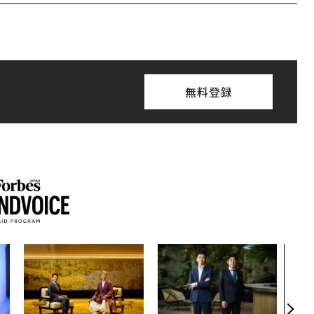
無料登録
「コ
果を左
E」
「挑