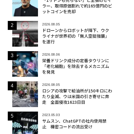
ラー、取得原価割れで約165億円のビ
ットコインを売却
2026.08.05
ドローンからロボットが降下、ウク
ライナが世界初の「無人空挺強襲」
を遂行
2026.08.06
栄養ドリンク成分の定番タウリンに
「老化細胞」を除去するメカニズム
を発見
2026.08.05
ロシアの攻撃で給油所が150キロにわ
たり全滅、ウは米国の引き寄せに奔
走 全面侵攻1623日目
2023.05.03
サムスン、ChatGPTの社内使用禁
止 機密コードの流出受け