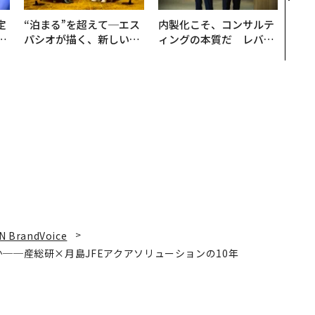
定
“泊まる”を超えて─エス
内製化こそ、コンサルテ
T
パシオが描く、新しい日
ィングの本質だ レバレ
未
本のラグジュアリー（中
ジーズが実践する、次世
編）
代ファームの全貌
N BrandVoice
──産総研×月島JFEアクアソリューションの10年