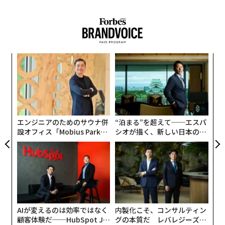
年後
「
サイ
左右
T
挑
日
よっ
PA
エンジニアのためのサウナ併
“泊まる”を超えて──エスパ
設オフィス「Mobius Park」
シオが描く、新しい日本のラ
がオープン──タマディック
グジュアリー（前編）
が健康経営を徹底する理由
AIが変えるのは効率ではなく
内製化こそ、コンサルティン
顧客体験だ──HubSpot Ja
グの本質だ レバレジーズが