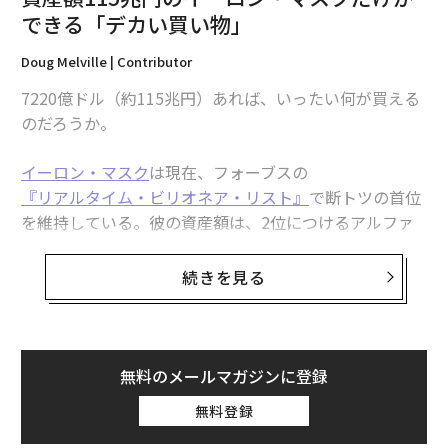
イーロン・マスク、人類初「資産額127兆円」も目前に xAIの資金調達で
できる「デカい買い物」
資産額115兆円のイーロン・マスクだけができる「デカい買い物」
Doug Melville | Contributor
7220億ドル（約115兆円）あれば、いったい何が買える
トランプがノルウェーに不満表明、「戦争を止めたのにノーベル賞なし」
のだろうか。
グリーンランド問題にも結び付け
デンマークがダボス会議を欠席、グリーンランドを巡る米国との対立激化
イーロン・マスク
は現在、フォーブスの
で
『リアルタイム・ビリオネア・リスト』
で断トツの首位
を維持している。彼の資産額は、2位につけるアルファ
ワイン
ビリオネア/億万長者
ドナルド・トランプ
ベット共同創業者ラリー・ペイジの資産額を、2倍以上
タグ：
ベルナール・アルノー
LVMH
フランス
関税
上回っているのだ。
続きを見る
シャンパン
これほどの規模になると、ヨットを数隻買う、島を買
う、あるいはプロスポーツチームを所有するといった例
advertisement
えでは、もはや実感が湧かない。もっと大きな視点で考
無料のメールマガジンに登録
える必要がある。
無料登録