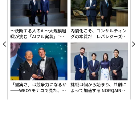
超え
た
〈7
ア
ャ
ト
リア
〜決断する人のAI〜大規模組
内製化こそ、コンサルティン
UM
織が挑む「AIフル実装」“使
グの本質だ レバレジーズが
う”企業から“動く”企業へ【N
実践する、次世代ファームの
TTドコモビジネス×PwC】
全貌
「誠実さ」は競争力になるか
挑戦は個から始まり、共創に
──WEOYモナコで見た、く
よって加速する NORQAIN JA
ら寿司の経営哲学
PAN 特別座談会