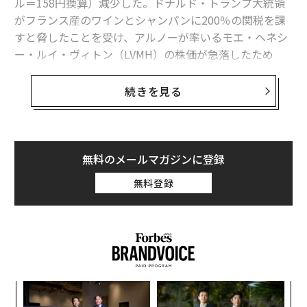
ル＝158円換算）減少した。ドナルド・トランプ大統領
がフランス産のワインとシャンパンに200％の関税を課
すと脅したことを受け、アルノーが率いるモエ・ヘネシ
ー・ルイ・ヴィトン（LVMH）の株価が急落したため
だ。
続きを見る
パリに上場するLVMH株は、トランプが19日夜にこの脅
しを発した後、20日の取引で約3％安の565ユーロとなっ
た。
無料のメールマガジンに登録
LVMHは、モエ・エ・シャンドン、ドン・ペリニヨン、
無料登録
シャトー・シュヴァル・ブラン、ヴーヴ・クリコ、ルイ
ナール、シャトー・ディケムといった、フランスを代表
する高級酒類ブランドを多数保有している。
創業
な
シン
術