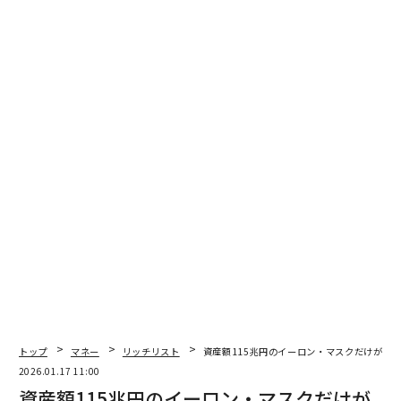
翻訳＝江津拓哉
2026年9月号発売中
最新号の購入はこちらから
メンバーシップに登録する
関連記事
トップ
マネー
リッチリスト
資産額115兆円のイーロン・マスクだけがで
2026.01.17 11:00
イーロン・マスク、アイルランドLCCのライアンエアー買収を示唆
資産額115兆円のイーロン・マスクだけが