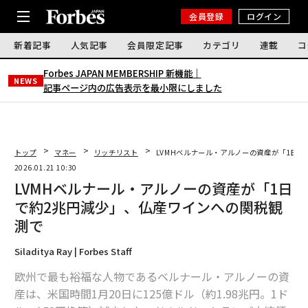
会員登録
ログイン
新着記事
人気記事
会員限定記事
カテゴリ
連載
コ
Forbes JAPAN MEMBERSHIP 新機能｜
NEWS
記事ページ内の広告表示を最小限にしました
トップ
マネー
リッチリスト
LVMHベルナール・アルノーの資産が「1日
2026.01.21 10:30
LVMHベルナール・アルノーの資産が「1日
で約2兆円減少」、仏産ワインへの関税観
測で
Siladitya Ray | Forbes Staff
欧州で最も裕福な人物であるベルナール・アルノーの資
産は、米国時間1月20日に125億ドル（約1.98兆円。1ド