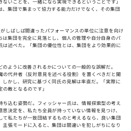
きないことを、一緒になら実現できるということです」
は、集団で集まって協力する能力だけでなく、その集団
ーがしばしば間違ったパフォーマンスの単位に注意を向け
ちは集団を完全に見落とし、個人の管理や自分自身のパ
氏は述べた。「集団の優位性とは、集団をより効果的に
どのように改善されるかについての一般的な誤解だ。
魔の代弁者（反対意見を述べる役割）を置くべきだと聞
。しかし、研究に基づく同氏の見解は率直だ。「実際に
定の敵となるのです」
持ち込む姿勢だ。フィッシャー氏は、情報探索型の考え
意思決定を、私たち全員が持っていない情報を見つけ、
して私たちが一致団結するものと考えるなら、良い集団
、主張モードに入ると、集団は間違いを犯しがちになり