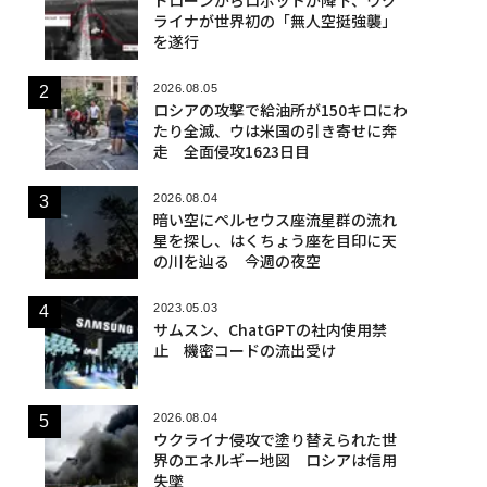
ライナが世界初の「無人空挺強襲」
を遂行
2026.08.05
ロシアの攻撃で給油所が150キロにわ
たり全滅、ウは米国の引き寄せに奔
走 全面侵攻1623日目
2026.08.04
暗い空にペルセウス座流星群の流れ
星を探し、はくちょう座を目印に天
の川を辿る 今週の夜空
2023.05.03
サムスン、ChatGPTの社内使用禁
止 機密コードの流出受け
2026.08.04
ウクライナ侵攻で塗り替えられた世
界のエネルギー地図 ロシアは信用
失墜