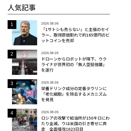
人気記事
2026.08.06
「1サトシも売らない」と主張のセイ
ラー、取得原価割れで約165億円のビ
ットコインを売却
2026.08.05
ドローンからロボットが降下、ウク
ライナが世界初の「無人空挺強襲」
を遂行
2026.08.06
栄養ドリンク成分の定番タウリンに
「老化細胞」を除去するメカニズム
を発見
2026.08.05
ロシアの攻撃で給油所が150キロにわ
たり全滅、ウは米国の引き寄せに奔
走 全面侵攻1623日目