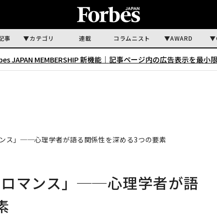
記事
カテゴリ
連載
コラムニスト
AWARD
rbes JAPAN MEMBERSHIP 新機能｜
記事ページ内の広告表示を最小
ンス」──心理学者が語る関係性を深める3つの要素
のロマンス」──心理学者が語
素