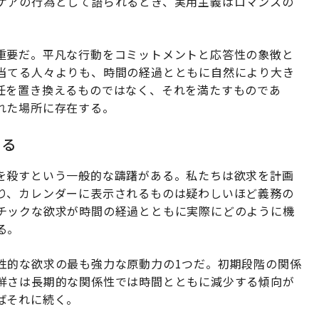
ケアの行為として語られるとき、実用主義はロマンスの
重要だ。平凡な行動をコミットメントと応答性の象徴と
当てる人々よりも、時間の経過とともに自然により大き
任を置き換えるものではなく、それを満たすものであ
れた場所に存在する。
ある
を殺すという一般的な躊躇がある。私たちは欲求を計画
り、カレンダーに表示されるものは疑わしいほど義務の
チックな欲求が時間の経過とともに実際にどのように機
る。
性的な欲求の最も強力な原動力の1つだ。初期段階の関係
鮮さは長期的な関係性では時間とともに減少する傾向が
ばそれに続く。