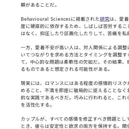
頼があることだ。
Behavioural Sciencesに掲載された
研究
は、愛着
度に硬直的に依存するため、しばしば苦労するこ
はなく、抑圧したり区画化したりして、苦痛を私
一方、愛着不安が高い人は、対人関係による調整
いてつながりを求める方法とタイミングを調整す
て、中心的な問題は柔軟性の欠如だ。その結果、
るものであると想定される可能性がある。
現実には、ロマンスにはある程度の感情的リスク
めること、不満を即座に破局的に捉えることなく
的な実践であるべきだ。巧みに行われると、これ
を活性化する。
カップルが、すべての感情を修正すべき問題とし
とき、彼らは安定性と欲求の両方を保持する。関