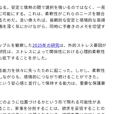
なる。安定と情熱の間で選択を強いるのではなく、一見
に可能にする。これは、柔軟性がこれらのニーズを競合
るためだ。言い換えれば、長期的な安定と感情的な高揚
画を深く気にかけながら、同時に手書きのメモを切望す
ップルを観察した
2025年の研究
は、外的ストレス要因が
研究は、ストレスによって関係性における心理的柔軟性
も低下することを示した。
る能力を徐々に失ったために起こった。しかし、柔軟性
しながらも、感情的につながり続けることができた。
という安心感と並行して保持する能力は、重要な保護要
どのように位置づけるかという形で現れる可能性があ
ること、家事を分担することは、欲求を妥協することの