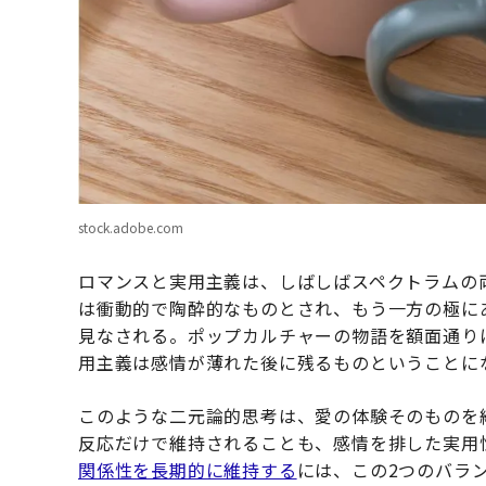
stock.adobe.com
ロマンスと実用主義は、しばしばスペクトラムの
は衝動的で陶酔的なものとされ、もう一方の極に
見なされる。ポップカルチャーの物語を額面通り
用主義は感情が薄れた後に残るものということに
このような二元論的思考は、愛の体験そのものを
反応だけで維持されることも、感情を排した実用
関係性を長期的に維持する
には、この2つのバラ