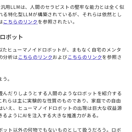
どの今日の汎用LLMは、人間のセラピストの堅牢な能力とは全く似
れる特化型LLMが構築されているが、それらは依然とし
は
こちらのリンク
を参照されたい。
ロボット
似たヒューマノイドロボットが、まもなく自宅のメンタ
の分析は
こちらのリンク
および
こちらのリンク
を参照さ
よう。
畳んだりしようとする人間のようなロボットを紹介する
これらは主に実験的な性質のものであり、家庭での自由
はいえ、ヒューマノイドロボットの出現は巨大な収益源
きるようにAIを注入する大きな推進力がある。
ボット以外の何物でもないものとして扱うだろう。ロボ