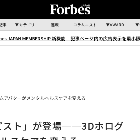
記事
カテゴリ
連載
コラムニスト
AWARD
rbes JAPAN MEMBERSHIP 新機能｜
記事ページ内の広告表示を最小
ラムアバターがメンタルヘルスケアを変える
ピスト」が登場──3Dホログ