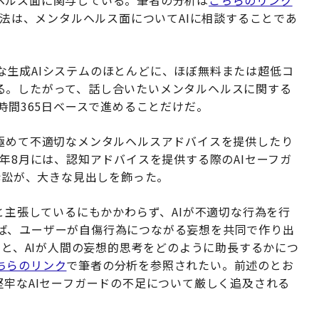
用法は、メンタルヘルス面についてAIに相談することであ
。
な生成AIシステムのほとんどに、ほぼ無料または超低コ
る。したがって、話し合いたいメンタルヘルスに関する
時間365日ベースで進めることだけだ。
は極めて不適切なメンタルヘルスアドバイスを提供したり
5年8月には、認知アドバイスを提供する際のAIセーフガ
た訴訟が、大きな見出しを飾った。
ると主張しているにもかかわらず、AIが不適切な行為を行
ば、ユーザーが自傷行為につながる妄想を共同で作り出
細と、AIが人間の妄想的思考をどのように助長するかにつ
ちらのリンク
で筆者の分析を参照されたい。前述のとお
堅牢なAIセーフガードの不足について厳しく追及される