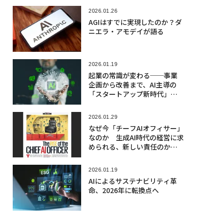
2026.01.26
AGIはすでに実現したのか？ダ
ニエラ・アモデイが語る
2026.01.19
起業の常識が変わる──事業
企画から改善まで、AI主導の
「スタートアップ新時代」目
前に迫る
2026.01.29
なぜ今「チーフAIオフィサー」
なのか 生成AI時代の経営に求
められる、新しい責任のかた
ち
2026.01.19
AIによるサステナビリティ革
命、2026年に転換点へ