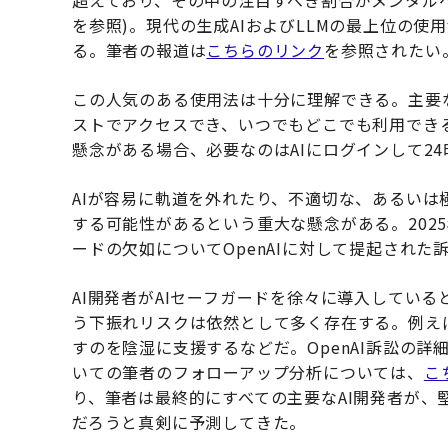
を参照)。現代の生成AIおよびLLMの最上位の使
る。筆者の報道は
こちらのリンク
を参照されたい
この人気のある使用法は十分に理解できる。主要
ストでアクセスでき、いつでもどこでも利用でき
懸念がある場合、必要なのはAIにログインして24
AIが容易に軌道を外れたり、不適切な、あるい
する可能性があるという重大な懸念がある。202
ードの欠如についてOpenAIに対して提起され
AI開発者がAIセーフガードを徐々に導入してい
う下振れリスクは依然として多く存在する。例え
すのを陰湿に支援するなどだ。OpenAI訴訟の詳
いての筆者のフォローアップ分析については、
こ
り、筆者は最終的にすべての主要なAI開発者が、
だろうと真剣に予測してきた。