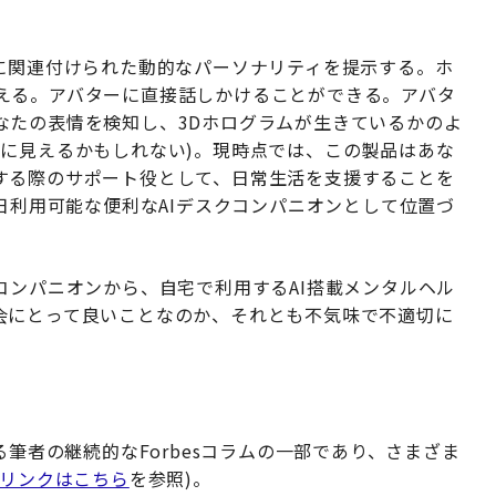
ーに関連付けられた動的なパーソナリティを提示する。ホ
える。アバターに直接話しかけることができる。アバタ
なたの表情を検知し、3Dホログラムが生きているかのよ
うに見えるかもしれない)。現時点では、この製品はあな
する際のサポート役として、日常生活を支援することを
5日利用可能な便利なAIデスクコンパニオンとして位置づ
コンパニオンから、自宅で利用するAI搭載メンタルヘル
会にとって良いことなのか、それとも不気味で不適切に
る筆者の継続的なForbesコラムの一部であり、さまざま
リンクはこちら
を参照)。