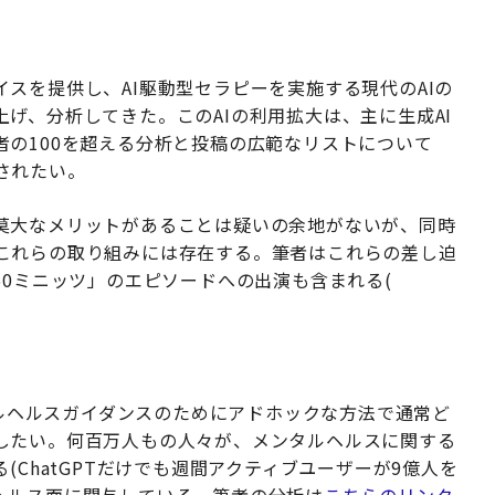
スを提供し、AI駆動型セラピーを実施する現代のAIの
げ、分析してきた。このAIの利用拡大は、主に生成AI
の100を超える分析と投稿の広範なリストについて
されたい。
莫大なメリットがあることは疑いの余地がないが、同時
これらの取り組みには存在する。筆者はこれらの差し迫
60ミニッツ」のエピソードへの出演も含まれる(
ンタルヘルスガイダンスのためにアドホックな方法で通常ど
したい。何百万人もの人々が、メンタルヘルスに関する
(ChatGPTだけでも週間アクティブユーザーが9億人を
ヘルス面に関与している。筆者の分析は
こちらのリンク