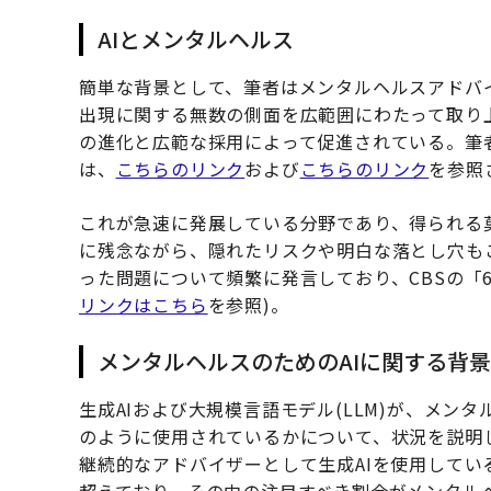
AIとメンタルヘルス
簡単な背景として、筆者はメンタルヘルスアドバイ
出現に関する無数の側面を広範囲にわたって取り上
の進化と広範な採用によって促進されている。筆者
は、
こちらのリンク
および
こちらのリンク
を参照
これが急速に発展している分野であり、得られる
に残念ながら、隠れたリスクや明白な落とし穴も
った問題について頻繁に発言しており、CBSの「
リンクはこちら
を参照)。
メンタルヘルスのためのAIに関する背景
生成AIおよび大規模言語モデル(LLM)が、メ
のように使用されているかについて、状況を説明
継続的なアドバイザーとして生成AIを使用している
超えており、その中の注目すべき割合がメンタル