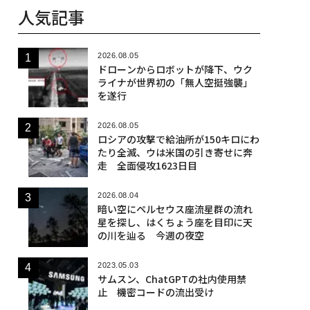
人気記事
2026.08.05
ドローンからロボットが降下、ウク
ライナが世界初の「無人空挺強襲」
を遂行
2026.08.05
ロシアの攻撃で給油所が150キロにわ
たり全滅、ウは米国の引き寄せに奔
走 全面侵攻1623日目
2026.08.04
暗い空にペルセウス座流星群の流れ
星を探し、はくちょう座を目印に天
の川を辿る 今週の夜空
2023.05.03
サムスン、ChatGPTの社内使用禁
止 機密コードの流出受け