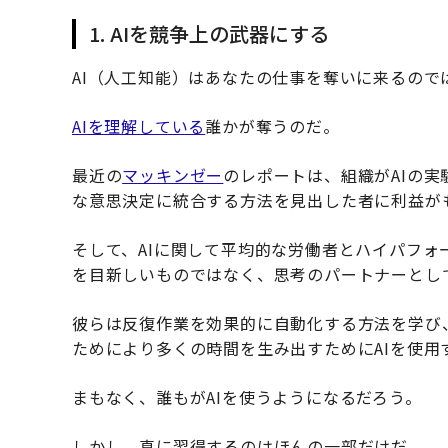
1. AIを競争上の武器にする
AI（人工知能）はあなたの仕事を奪いに来るので
AIを理解している
誰かが奪うのだ。
最近の
マッキンゼー
のレポートは、組織がAIの実
な意思決定に統合する方法を見出した者に利益が
そして、AIに関して平均的な労働者とハイパフォ
を目新しいものではなく、思考のパートナーとし
彼らは反復作業を効果的に自動化する方法を学び
ためにより多くの時間を生み出すためにAIを使用
まもなく、誰もがAIを使うようになるだろう。
しかし、真に習得するのはほんの一部だけだ。