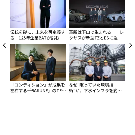
名前を付けること以上のものであり、感情的に自分を露
よっ
トーン、上昇運動によって活力を得る。その結果、組織
PA
出することが求められる。
が昇進のための明確な基準とタイムラインを提供すれ
“
ば、彼らは仕事においてより大きなエンゲージメントと
シ
グ
粘り強さを示すだろう。
伝統を礎に、未来を再定義す
革新は下山で生まれる──レ
る 125年企業BATが挑むス
クサスが新型TZとESに込め
リニア型パスに適した人々は、たとえ仕事自体が快適ま
モークレスな未来
た「DISCOVER」の哲学
たは満足できるものであっても、会社での成長が停滞し
始めると落ち着かなくなる可能性が高い。注目すべき
は、これは必ずしも彼らが敵対的な意味で競争的である
ことを意味するのではなく、むしろ彼らが前向き志向で
あることを意味する。彼らの心の中では、成功は、給与
の増加、ボーナス、新しい責任、新しい肩書きなど、具
「コンディション」が成果を
なぜ“眠っていた環境技
体的に測定できる場合にのみ現実的に感じられるかもし
左右する――「BAKUNE」のTEN
術”が、下水インフラを変え
TIALが支える「挑戦者の明
たのか──産総研×月島JFE
れない。
日」
アクアソリューションの10年
しかし、個人的な価値観を考慮せずにリニア型の昇進を
追求すると、問題が生じる可能性がある。
外発的に動機づけられた成功
は、内的な意味が欠けてい