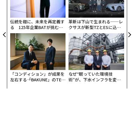
らだ。つまり、キャリアの満足度は、肩書きよりも、そ
シ
のパスが実際に自分の動機づけシステム、不確実性への
グ
耐性、アイデンティティに適合しているかどうかに依存
伝統を礎に、未来を再定義す
革新は下山で生まれる──レ
するということだ。
る 125年企業BATが挑むス
クサスが新型TZとESに込め
モークレスな未来
た「DISCOVER」の哲学
これら4つのパスは、成功を最適化するための戦略では
なく、意味を見出すパターンである。そして、一度理解
すれば、「どのキャリアを選ぶべきか？」という質問
は、最初に思えるよりもはるかに答えやすく感じられる
ようになる。
「コンディション」が成果を
なぜ“眠っていた環境技
左右する――「BAKUNE」のTEN
術”が、下水インフラを変え
1. エキスパート型キャリアパス
TIALが支える「挑戦者の明
たのか──産総研×月島JFE
日」
アクアソリューションの10年
エキスパート型パスは、深さ、専門化、単一領域への長
期的なコミットメントによって定義される。このパスに
おける進歩は、通常、役割を横断する動きではなく、1
つの特定の役割内での習熟度の向上によって測定され
る。外科医、学者、職人、エンジニア、アーティストな
どの専門家は、数十年にわたって狭い技能セットを磨く