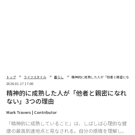
ことを目標とするため、この軌跡をたどることが多い。
このパスは、アイデンティティに基づく動機づけを維持
する個人に最も強く共鳴する。それは、人々が自己感覚
を役割と融合させるときだ。そして、Frontiers in Psych
ologyに掲載された2021年の
研究
によると、仕事におい
て強いアイデンティティの連続性を経験した個人は、よ
り高いレジリエンスとより低い燃え尽き症候群を報告し
た。これは、高い要求がある期間でも当てはまった。
トップ
ライフスタイル
暮らし
精神的に成熟した人が「他者と親密になれな
エキスパート型パスに適した人々は、新規性よりも能力
2026.01.17 17:00
から満足感を得る傾向がある。これは、彼らが反復を楽
精神的に成熟した人が「他者と親密になれ
しむが、それが洗練につながる場合に限られることを意
ない」3つの理由
味する。彼らは遅い進歩に対して忍耐強く、遅延報酬を
よく許容する。なぜなら、完璧の追求には時間がかかる
Mark Travers | Contributor
ことを認識しているからだ。重要なことに、彼らは絶え
「精神的に成熟していること」は、しばしば心理的な健
ず再発明や横方向の移動を要求する環境では落ち着かな
康の最高到達地点と見なされる。自分の感情を理解し、
い。