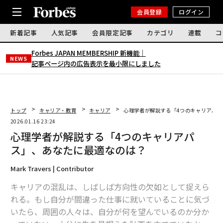
会員登録
ログイン
新着記事
人気記事
会員限定記事
カテゴリ
連載
コ
Forbes JAPAN MEMBERSHIP 新機能｜
NEWS
記事ページ内の広告表示を最小限にしました
トップ
キャリア・教育
キャリア
心理学者が解説する「4つのキャリアパス
2026.01.16 23:24
心理学者が解説する「4つのキャリアパ
ス」、あなたに最適なのは？
Mark Travers | Contributor
キャリアの混乱は、しばしば方向性の欠如として捉えら
れる。もし自分が間違った仕事に就いていることに気づ
いたら、周囲の人々は、自分が何を望んでいるのか分か