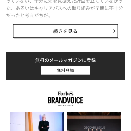
っていない、十分に先を見据えた計画を立てていなかっ
た、あるいはキャリアパスへの取り組みが早期に不十分
だったと考えがちだ。
しかし、この捉え方は、仕事について混乱している人の
続きを見る
多くが、野心や規律の欠如によるものではないという事
実を無視している。ほとんどの人が混乱しているのは、
自分の特性に対して間違ったものを評価するキャリア構
造に従っているからだ。
無料のメールマガジンに登録
無料登録
広く共有されている動画の中で、社会科学者のアーサ
ー・C・ブルックス氏は、人々が時間をかけて職業人生
を築く傾向を捉えた4つの広範なキャリアパスを概説し
ている。それは、エキスパート型、リニア型、トランジ
トリー型、スパイラル型だ。
挑
ブルックス氏のフレームワークが説得力を持つのは、心
よっ
理学研究が長年示してきたことと密接に一致しているか
PA
“