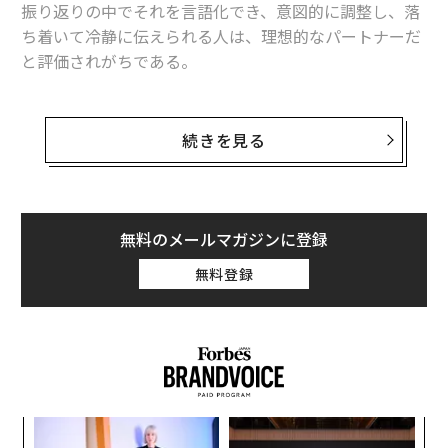
振り返りの中でそれを言語化でき、意図的に調整し、落
ち着いて冷静に伝えられる人は、理想的なパートナーだ
これらの個人は、「成長」の名の下に頻繁な役割変更を
と評価されがちである。
強いるキャリアとは不一致を感じるだろう。深い専門家
は、学習曲線を繰り返しリセットするよう求められる
しかし多くの場合、
精神的な「成熟」
は自動的に感情的
と、より大きなストレスを経験する。彼らにとって、充
な「親密さ」へとつながるわけではない。実際には、親
実感は、何か特定のことで紛れもなく優れた存在になる
続きを見る
密さが求める脆弱性を避けるために、あえて高度な感情
ことから得られる。
スキルを身につける人もいる。本稿では、表面的には感
情的に成熟しているように見えながら、真の意味での親
2. リニア型キャリアパス
密さに対して、心理的な防御を保っている人に見られる
無料のメールマガジンに登録
リニア型キャリアは、キャリアを考えるときにほとんど
3つのサインを示す。
無料登録
の人が思い描く伝統的なはしごに似ている。彼らは段階
的な昇進のリズムを楽しみ、時間とともに責任の量を地
1. 精神的な成熟が「言葉」に限定されている
位とともに増やしていく。彼らは、目に見え、外部から
精神的に成熟した人は、概して豊かな感情表現の語彙を
検証される進歩を好む。これは、昇進、肩書き、報酬が
持っている。自分がどう感じているのかを明確に言語化
彼らにとってしばしば深く重要であることを意味する。
でき、反応の理由を説明し、内面の体験を容易に振り返
ることができる。しかし、親密さに必要なのは、感情に
この種の昇進志向を持つ個人は、通常、利益、マイルス
挑