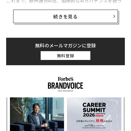
これまで、欧州連合AI法、国際的なAIガバナンスを扱う
国連の勧告など、幅広い国内外のAI法を分析してきた。
続きを見る
本稿では、中国が起草した新AI法案のうち、AIとメンタ
ルヘルスという特定の領域に焦点を当てる(草案はより広
範囲に及ぶが、それについては後日取り上げる)。現代の
生成AIや大規模言語モデル(LLM)を用いたメンタルヘル
無料のメールマガジンに登録
ス利用に関するAI法を制定した複数の州など、米国の取
無料登録
り組みの主流についても背景情報を提供する。
それでは、詳しく見ていこう。
このAIの画期的進展に関する分析は、最新のAIに関する
筆者の継続的なフォーブスコラムの一環であり、様々な
目
影響力のあるAIの複雑性を特定し説明している(
の
リンクはこちら
を参照)。
ン
伝
る
AIとメンタルヘルス
モ