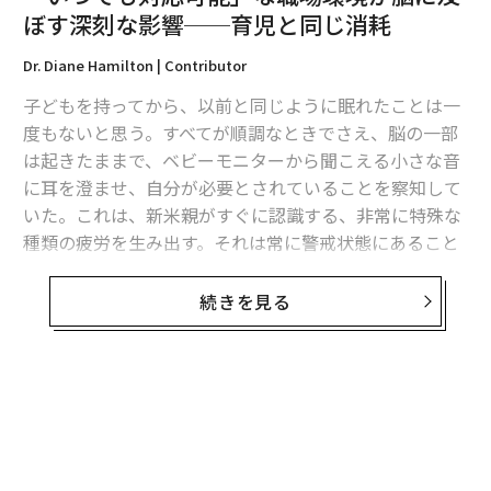
ガイダンスのためにどのようにアドホックな方法で使用
ぼす深刻な影響──育児と同じ消耗
されているかについて、舞台を設定したい。何百万人も
の人々が、メンタルヘルスに関する継続的なアドバイザ
Dr. Diane Hamilton | Contributor
ーとして生成AIを使用している(ChatGPTだけでも週間ア
子どもを持ってから、以前と同じように眠れたことは一
クティブユーザーが9億人を超えており、その注目すべき
度もないと思う。すべてが順調なときでさえ、脳の一部
割合がメンタルヘルスの側面に関与している。筆者の分
は起きたままで、ベビーモニターから聞こえる小さな音
析は
こちらのリンク
を参照)。現代の生成AIとLLMの最上
に耳を澄ませ、自分が必要とされていることを察知して
位の使用法は、メンタルヘルスの側面についてAIに相談
いた。これは、新米親がすぐに認識する、非常に特殊な
することである。筆者の報道は
こちらのリンク
を参照さ
種類の疲労を生み出す。それは常に警戒状態にあること
れたい。
から生じる。職場での常時対応可能な状態が期待される
ようになると、同じことがあなたにも起こる。何かに積
続きを見る
この人気のある使用法は十分に理解できる。主要な生成
極的に対応していないときでも、注意力の一部は関与し
AIシステムのほとんどに、ほぼ無料または超低コストで
たままで、いつでも届く可能性のある次のメール、メッ
アクセスでき、いつでもどこでも利用できる。したがっ
セージ、リクエストを待っている。研究者たちはこれを
て、話し合いたいメンタルヘルスの懸念がある場合、必
注意の残留（attentional residue）
と呼んでおり、これ
要なのはAIにログインして24時間365日ベースで進める
は注意が繰り返し中断されたり、待機状態に保たれたり
ことだけである。
すると、完全に解放されないことを説明している。時間
の経過とともに、この継続的な警戒状態は、新米親と同