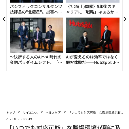
簡単な背景として、筆者は、メンタルヘルスのアドバイ
パシフィックコンサルタンツ
〈7.25(土)開催〉5年後のキ
スを提供し、AI駆動型セラピーを実施する現代のAIの出
技師長の"北極星"。災害への
ャリアに「戦略」はあるか。
無力感を乗り越え見つけた、
トップエグゼクティブのキャ
現に関する無数の側面を広範囲にわたって取り上げ、分
防災一筋20年の答え
リアに触れる1日│CAREER S
析してきた。このAI利用の高まりは、主に生成AIの進化
UMMIT 2026
する進歩と広範な採用によって促進されてきた。筆者の
100を超える分析と投稿の広範なリストについては、
こちらのリンク
と
こちらのリンク
を参照されたい。
〜決断する人のAI〜AI時代の
AIが変えるのは効率ではなく
これが急速に発展している分野であり、得られる莫大な
金融パラダイムシフト、「超
顧客体験だ──HubSpot Ja
個別化」の核心 【MUFG×ウ
panが語る「Grow Better」
利点がある一方で、残念ながら、隠れたリスクや明らか
ェルスナビ×PwC】
な組織のつくり方
な落とし穴もこれらの取り組みに伴うことは疑いの余地
がない。筆者は、CBSの「60ミニッツ」のエピソードへ
の出演を含め、これらの差し迫った問題について頻繁に
発言している。
リンクはこちら
を参照されたい。
メンタルヘルス向けAIの背景
トップ
サイエンス
ヘルスケア
「いつでも対応可能」な職場環境が脳に及
2026.01.17 09:49
生成AIと大規模言語モデル(LLM)が、メンタルヘルスの
「いつでも対応可能」な職場環境が脳に及