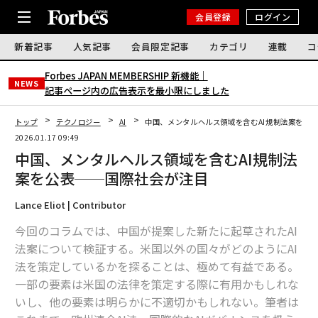
会員登録
ログイン
新着記事
人気記事
会員限定記事
カテゴリ
連載
コ
Forbes JAPAN MEMBERSHIP 新機能｜
NEWS
記事ページ内の広告表示を最小限にしました
トップ
テクノロジー
AI
中国、メンタルヘルス領域を含むAI規制法案を公
2026.01.17 09:49
中国、メンタルヘルス領域を含むAI規制法
案を公表──国際社会が注目
Lance Eliot | Contributor
今回のコラムでは、中国が提案した新たに起草されたAI
法案について検証する。米国以外の国々がどのようにAI
法を策定しているかを探ることは、極めて有益である。
一部の要素は米国の法律を策定する際に有用かもしれな
いし、他の要素は明らかに不適切かもしれない。筆者は