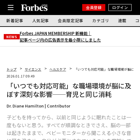
会員登録
ログイン
新着記事
人気記事
会員限定記事
カテゴリ
連載
コ
Forbes JAPAN MEMBERSHIP 新機能｜
NEWS
記事ページ内の広告表示を最小限にしました
トップ
サイエンス
ヘルスケア
「いつでも対応可能」な職場環境が脳に及
2026.01.17 09:49
「いつでも対応可能」な職場環境が脳に及
ぼす深刻な影響──育児と同じ消耗
Dr. Diane Hamilton | Contributor
子どもを持ってから、以前と同じように眠れたことは一
度もないと思う。すべてが順調なときでさえ、脳の一部
は起きたままで、ベビーモニターから聞こえる小さな音