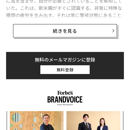
に耳を澄ませ、自分が必要とされていることを察知して
いた。これは、新米親がすぐに認識する、非常に特殊な
種類の疲労を生み出す。それは常に警戒状態にあること
から生じる。職場での常時対応可能な状態が期待される
ようになると、同じことがあなたにも起こる。何かに積
続きを見る
極的に対応していないときでも、注意力の一部は関与し
たままで、いつでも届く可能性のある次のメール、メッ
セージ、リクエストを待っている。研究者たちはこれを
注意の残留（attentional residue）
と呼んでおり、これ
無料のメールマガジンに登録
は注意が繰り返し中断されたり、待機状態に保たれたり
無料登録
すると、完全に解放されないことを説明している。時間
の経過とともに、この継続的な警戒状態は、新米親と同
じように人々を消耗させる。なぜなら、脳が本当に休息
を取ることができないからだ。
職場での常時対応可能な状態が脳を警戒状態に
保つ仕組み
“
シ
グ
職場での常時対応可能な状態は、それが日常化すると、
「