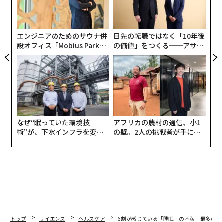
オフにすることが難しい方法で脳をオンにし続ける。新
左右
T
生児の場合、その警戒状態は理にかなっている。あなた
日
は聞かなければならないから聞くのだ。職場では、より
エンジニアのためのサウナ併
目先の転職ではなく「10年後
多くの選択肢があるが、連絡可能であることがデフォル
設オフィス「Mobius Park」
の価値」をつくる──アサイ
がオープン──タマディック
ンの長期伴走型支援とは
トになると、注意力は同じように振る舞い始める。次の
が健康経営を徹底する理由
中断、質問、リクエストを常に待っているため、心は決
して完全に落ち着かない。
注意力が集中期間と精神的なダウンタイムの間を自然に
移動するのではなく、一日中部分的に関与したままでい
なぜ“眠っていた環境技
アフリカの農村の通信、小1
ると、
集中力
を維持することが難しくなり、思考にはか
術”が、下水インフラを変え
の壁。2人の挑戦者が手にし
たのか──産総研×月島JFE
た「次なる武器」
つてよりも多くの努力が必要になる。人々はしばしば、
アクアソリューションの10年
特に要求が厳しいとは思えない日でも、疲れ果てている
と感じると述べている。時間の経過とともに、長時間警
戒状態を保つことは、見過ごしやすい方法で人々を消耗
させる。
職場での常時対応可能な状態が注意の残留を生
トップ
サイエンス
ヘルスケア
6割が感じている「睡眠」の不満 最多の悩