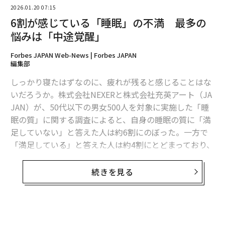
み出す理由
2026.01.20 07:15
6割が感じている「睡眠」の不満 最多の
心理学者は、注意が繰り返しあるものから別のものへと
悩みは「中途覚醒」
引き寄せられるときに何が起こるかを説明するために、
注意の残留という用語を使用する。注意の一部は、今起
Forbes JAPAN Web-News | Forbes JAPAN
こったことに留まるか、次に来るかもしれないことに先
編集部
に移る。注意の残留を、注意の切り替えが発生した後に
しっかり寝たはずなのに、疲れが残ると感じることはな
残るものとして考えると理解しやすい。あるタスクから
いだろうか。株式会社NEXERと株式会社充英アート（JA
別のタスクに移動するとき、脳が再調整するには時間と
JAN）が、50代以下の男女500人を対象に実施した「睡
エネルギー
が必要だ。切り替え後、注意が新しいタスク
眠の質」に関する調査によると、自身の睡眠の質に「満
に完全に落ち着くのではなく、その一部は後ろに残る。
足していない」と答えた人は約6割にのぼった。一方で
したがって、常にタスクを切り替えていなくても、常に
「満足している」と答えた人は約4割にとどまっており、
切り替える準備をしているように感じるかもしれない。
多くの人が睡眠に何らかの課題を感じている実態がうか
職場環境では、職場での常時対応可能な状態は注意の残
がえる結果となった。
続きを見る
留を増加させる。なぜなら、次の中断がいつ到着するか
を完全には知ることができないからだ。
時間の経過とともに、注意は一度にあまりにも多くのこ
無料のメールマガジンに登録