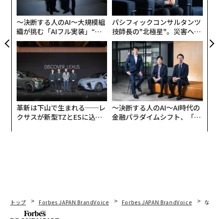
ン
〜決断する人のAI〜大規模組
パシフィックコンサルタンツ
織が挑む「AIフル実装」“使
技師長の"北極星"。災害への
う”企業から“動く”企業へ【N
無力感を乗り越え見つけた、
TTドコモビジネス×PwC】
防災一筋20年の答え
革新は下山で生まれる──レ
〜決断する人のAI〜AI時代の
クサスが新型TZとESに込め
金融パラダイムシフト、「超
た「DISCOVER」の哲学
個別化」の核心 【MUFG×ウ
ェルスナビ×PwC】
トップ
Forbes JAPAN BrandVoice
Forbes JAPAN BrandVoice
なぜ