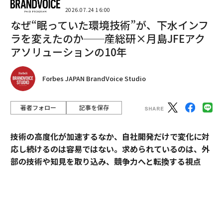
2026.07.24 16:00
なぜ“眠っていた環境技術”が、下水インフ
ラを変えたのか──産総研×月島JFEアク
アソリューションの10年
Forbes JAPAN BrandVoice Studio
著者フォロー
記事を保存
技術の高度化が加速するなか、自社開発だけで変化に対
応し続けるのは容易ではない。求められているのは、外
部の技術や知見を取り込み、競争力へと転換する視点
だ。
産業技術総合研究所（以下、産総研）は、先端技術の研
究開発にとどまらず、企業の新規事業創出や価値向上に
貢献してきた実績を有する。本連載では、産総研と企業