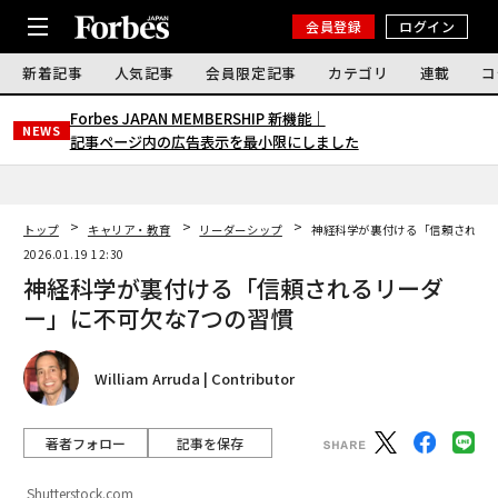
会員登録
ログイン
新着記事
人気記事
会員限定記事
カテゴリ
連載
コ
Forbes JAPAN MEMBERSHIP 新機能｜
NEWS
記事ページ内の広告表示を最小限にしました
トップ
キャリア・教育
リーダーシップ
神経科学が裏付ける「信頼されるリ
2026.01.19 12:30
神経科学が裏付ける「信頼されるリーダ
ー」に不可欠な7つの習慣
William Arruda | Contributor
著者フォロー
記事を保存
Shutterstock.com