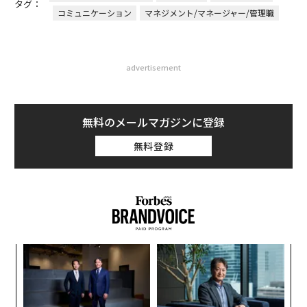
タグ：
コミュニケーション
マネジメント/マネージャー/管理職
advertisement
無料のメールマガジンに登録
無料登録
〈7
ャ
ト
目
リア
の
UM