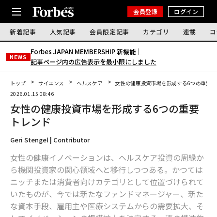
会員登録
ログイン
新着記事
人気記事
会員限定記事
カテゴリ
連載
コ
Forbes JAPAN MEMBERSHIP 新機能｜
NEWS
記事ページ内の広告表示を最小限にしました
トップ
サイエンス
ヘルスケア
女性の健康投資市場を形成する6つの重要ト
2026.01.15 08:46
女性の健康投資市場を形成する6つの重要
トレンド
Geri Stengel | Contributor
女性の健康イノベーションは、ヘルスケア投資の周縁か
ら機関投資家の関心領域へと移行しつつある。かつては
ニッチまたは消費者向けカテゴリとして位置づけられて
いたものが、今では新たなファンドマネージャー、新た
な資本手段、雇用主や医療システムからの需要拡大、そ