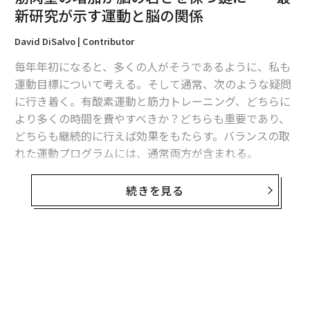
ンジケートメンバーとして参加するケースが増えてい
新研究が示す運動と脳の関係
る。この傾向は、セルーリ・アソシエイツによると、今
後数十年間で数十兆ドルと推定される女性への富の移転
David DiSalvo | Contributor
によって強化されている。
毎年年初になると、多くの人がそうであるように、私も
運動目標について考える。そして通常、次のような疑問
投資最低額の引き下げ、体系的なエンジェル教育、コミ
に行き着く。有酸素運動と筋力トレーニング、どちらに
ュニティベースの投資プラットフォームも
より多くの時間を費やすべきか？どちらも重要であり、
参入障壁を低減
している。ポートフォリアやハウ・ウィ
どちらも継続的に行えば効果をもたらす。バランスの取
メン・インベストといった組織は、特にオペレーターか
れた運動プログラムには、通常両方が含まれる。
ら投資家への役割転換を図る女性にとって、この経路の
専門化を支援してきた。
しかし今年は、最近の研究を振り返り、筋力トレーニン
続きを見る
グの方により重点を置くことにするかもしれない。その
その影響は資本量を超えて広がる。投資家の構成は、ど
理由は、筋肉量を増やすことが脳に大きな恩恵をもたら
の問題が正当とみなされるか、長期的価値がどのように
すことが明らかになったからだ。
定義されるか、そして臨床または規制上の不確実性の期
間中に創業者がどのように評価されるかを形成する。
北米放射線学会の年次総会で発表された
研究
は、
サイラス・ラジ博士
とそのチームによって実施されたも
3. 新たな投資手段が市場への資本流入方法を拡
大
ので、筋肉量が多く、内臓脂肪と筋肉の比率が低い体組