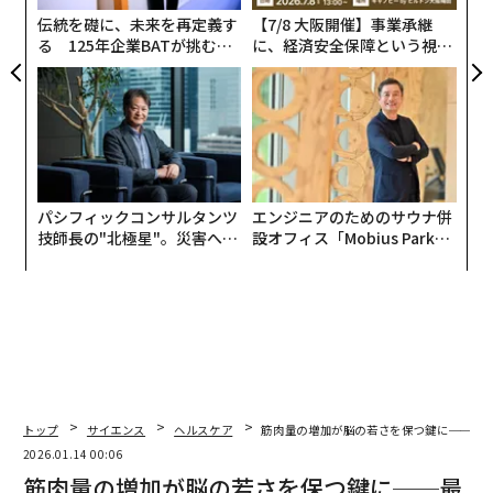
全
銀行とPitchBookの分析は、過去数年間、特にシードお
伝統を礎に、未来を再定義す
【7/8 大阪開催】事業承継
よびシリーズAステージにおいて、女性の健康に関連す
る 125年企業BATが挑むス
に、経済安全保障という視点
モークレスな未来
が加わるとき──経営者が問
るベンチャー活動が着実に増加していることを記録して
われる新たな判断軸
いる。
これが重要なのは、初期段階の資本が市場のルールを設
定するためである。専門マネージャーは、リスクの評価
方法、優先される成果、そして創業者がより遅いヘルス
パシフィックコンサルタンツ
エンジニアのためのサウナ併
ケア採用サイクルを通じてどれだけ長く支援されるかに
技師長の"北極星"。災害への
設オフィス「Mobius Park」
無力感を乗り越え見つけた、
がオープン──タマディック
影響を与える。
防災一筋20年の答え
が健康経営を徹底する理由
2. より多くのLP、エンジェル投資家、オペレー
ター投資家が資本を配分
女性の健康に資本を供給する主体は、それを管理する主
体と並行して変化している。富裕層の女性、女性オペレ
トップ
サイエンス
ヘルスケア
筋肉量の増加が脳の若さを保つ鍵に──最
ーター、ヘルスケアおよびテクノロジー分野の上級リー
2026.01.14 00:06
ダーが、エンジェル投資家、リミテッドパートナー、シ
筋肉量の増加が脳の若さを保つ鍵に──最