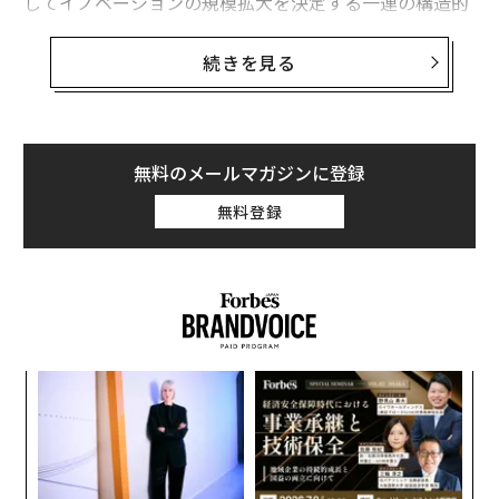
してイノベーションの規模拡大を決定する一連の構造的
制約によって形成されている。これら6つのトレンド
は、女性の健康が持続可能な投資テーマとなりつつある
続きを見る
一方で、依然として制約となっているインフラの欠陥も
明らかにしている。
1. 女性の健康分野に参入する専門ファンドマネ
無料のメールマガジンに登録
ージャーが増加
無料登録
ベンチャーファンドマネージャーの増加する集団が、更
年期、心臓代謝の健康、骨盤の健康、生殖寿命といった
領域を対象とした、明確な
女性の健康テーゼ
を掲げたフ
ァンドを立ち上げている。初期の""フェムテック""投資
の波とは異なり、これらのファンドは機会主義的という
よりもカテゴリーを定義するものであり、マネージャー
〜
は規制経路、臨床採用、償還に関する深い専門知識を構
金
個
築している。
内
ェ
グ
取引データはこの変化を裏付けている。シリコンバレー
実