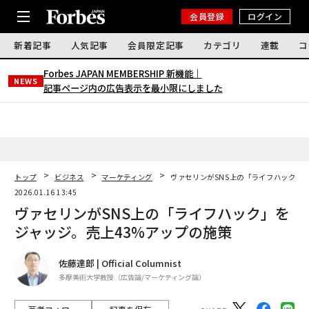
会員登録
ログイン
新着記事
人気記事
会員限定記事
カテゴリ
連載
コ
Forbes JAPAN MEMBERSHIP 新機能｜
NEWS
記事ページ内の広告表示を最小限にしました
トップ
ビジネス
マーケティング
ヴァセリンがSNS上の「ライフハック」
2026.01.16 13:45
ヴァセリンがSNS上の「ライフハック」を
ジャッジ。売上43%アップの施策
佐藤達郎 | Official Columnist
多摩美術大学教授（広告論/マーケティング論）