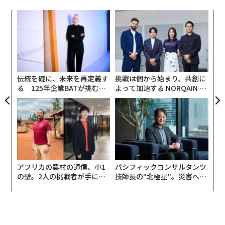
な
術
た
A
ア
顧客
pa
な
伝統を礎に、未来を再定義す
挑戦は個から始まり、共創に
る 125年企業BATが挑むス
よって加速する NORQAIN JA
モークレスな未来
PAN 特別座談会
アフリカの農村の通信、小1
パシフィックコンサルタンツ
の壁。2人の挑戦者が手にし
技師長の"北極星"。災害への
た「次なる武器」
無力感を乗り越え見つけた、
防災一筋20年の答え