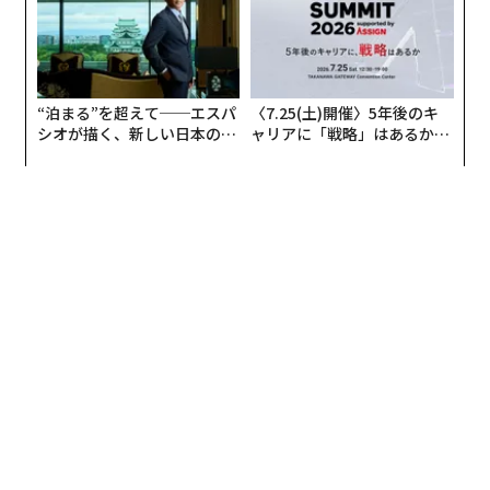
じられる。
今日のロイヤルティは、プラスチック製のリワードカー
ドというよりも、カスタマイズされた独占的な体験のよ
“泊まる”を超えて──エスパ
〈7.25(土)開催〉5年後のキ
うに見える。それは、ブランドが私を知っていること、
シオが描く、新しい日本のラ
ャリアに「戦略」はあるか。
私の好みを覚えていること、そして単なる定型的なプロ
グジュアリー（前編）
トップエグゼクティブのキャ
モーションではなく、意味のある何かを提供しているこ
リアに触れる1日│CAREER S
とを示すことだ。
UMMIT 2026
現在の顧客ロイヤルティプログラムが不十分である3つ
の方法を以下に示す。
1. 取引的インセンティブへの過度な依存
多くのプログラムは、一律の割引率やポイント獲得の仕
組みをデフォルトとし、ロイヤルティを関係の始まりで
はなく、一連の一回限りの取引として扱っている。その
結果、ブランドは最初の割引を超えてエンゲージメント
を維持するのに苦労している。金銭的な取引が唯一のフ