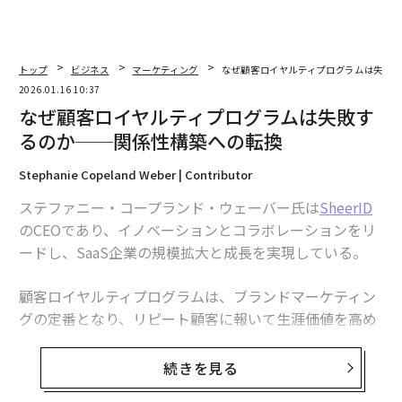
トップ
ビジネス
マーケティング
なぜ顧客ロイヤルティプログラムは失敗
2026.01.16 10:37
なぜ顧客ロイヤルティプログラムは失敗す
るのか──関係性構築への転換
Stephanie Copeland Weber | Contributor
ステファニー・コープランド・ウェーバー氏は
SheerID
のCEOであり、イノベーションとコラボレーションをリ
ードし、SaaS企業の規模拡大と成長を実現している。
顧客ロイヤルティプログラムは、ブランドマーケティン
グの定番となり、リピート顧客に報いて生涯価値を高め
ることを約束している。米国の消費者を対象とした最近
の調査では、
続きを見る
63%がロイヤルティプログラムに影響されて購入を決定