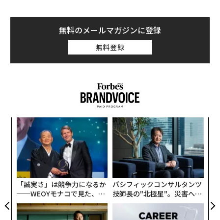
している
ことが明らかになった。しかし、あまりにも頻繁に、登
録率は頭打ちとなり、特典の利用は停滞し、多くの会員
無料のメールマガジンに登録
が最初のオファーの後に離れていく。
無料登録
理由は単純だ。ほとんどのロイヤルティプログラムは、
関係性ではなく取引に基づいて構築されている。顧客を
知るべき人としてではなく、利用すべき財布として扱っ
ている。画一的なポイントシステムや一律の割引は、短
期的な購入を促すかもしれないが、永続的な絆を生み出
目
すことはめったにない。
の
ン
今日の経済的不確実性を考えると、消費者はこれまで以
内
グ
上に目が肥えている。薄っぺらな割引はもはや彼らを動
実
かさない。彼らは真の価値と、困難な時期に信頼できる
全
「誠実さ」は競争力になるか
パシフィックコンサルタンツ
パートナーのように振る舞うブランドを求めている。同
──WEOYモナコで見た、く
技師長の"北極星"。災害への
時に、デジタル体験はパーソナライゼーションに関する
ら寿司の経営哲学
無力感を乗り越え見つけた、
期待を変えた。一般的なオファーは怠慢で時代遅れに感
防災一筋20年の答え