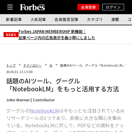
会員登録
ログイン
新着記事
人気記事
会員限定記事
カテゴリ
連載
コ
Forbes JAPAN MEMBERSHIP 新機能｜
NEWS
記事ページ内の広告表示を最小限にしました
トップ
テクノロジー
AI
話題のAIツール、グーグル「NotebookLM」を
2026.01.15 15:00
話題のAIツール、グーグル
「NotebookLM」をもっと活用する方法
John Werner | Contributor
グーグルの
NotebookLM
は今もっとも注目されているAI
リサーチツールの1つであり、非常に大きな関心を集め
ている。NotebookLMに対して、PDFなどの資料をアッ