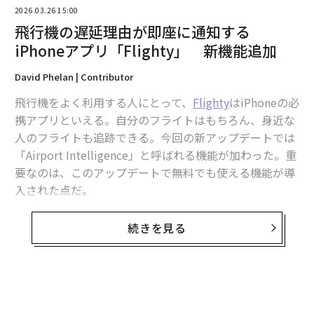
2026.03.26 15:00
飛行機の遅延理由が即座に通知する
iPhoneアプリ「Flighty」 新機能追加
David Phelan | Contributor
飛行機をよく利用する人にとって、
Flighty
はiPhoneの必
携アプリといえる。自分のフライトはもちろん、身近な
人のフライトも追跡できる。今回の新アップデートでは
「Airport Intelligence」と呼ばれる機能が加わった。重
要なのは、このアップデートで無料でも使える機能が導
入された点だ。
筆者はFlightyを初期リリースから使い続けているが、空
続きを見る
港や航空会社の公式発表よりも早く情報が届くことがほ
とんどだ。かつてロンドンで搭乗待ちの列に並んでいた
とき、Flightyが「1時間の遅延」を通知してきたことが
翻訳＝溝口慈子
ある。さすがに誤報だろうと思ったが、10分ほど待った
ところで航空会社が正式に遅延を発表した。