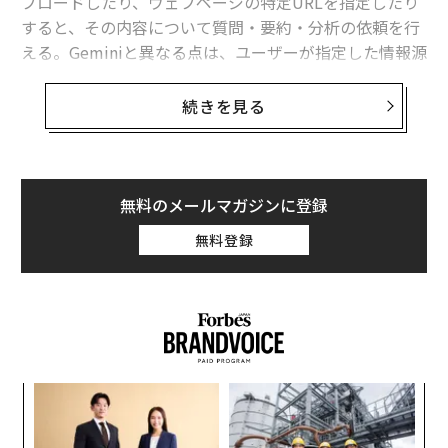
プロードしたり、ウェブページの特定URLを指定したり
すると、その内容について質問・要約・分析の依頼を行
える。Geminiと異なる点は、ユーザーが指定した情報源
のみを情報源として応答することだ。この1年で大規模
言語モデル（LLM）が進化していく様子を見てきたが
続きを見る
（その進化は非常に速かった）、NotebookLMはこの分
野で特に際立った存在だった。
NotebookLMが話題となる理由の1つは、このモデルが
無料のメールマガジンに登録
持つマルチモーダルな出力にある。テキスト文書をアッ
無料登録
プロードすると、人間のような声を持つ、実体のないAI
たちがその内容について議論するという発想は私にとっ
ても、私がそれを見せたすべての人にとっても驚異的だ
った。NotebookLMは入力についてもマルチモーダルに
対応しているが、個人的にはそこまで強い印象は受けな
かった。だが、入力したテキストについて人間を真似て
パ
映像で報告するようになれば、それは間違いなくシンギ
技
ュラリティー（技術的特異点）に向けたさらなる1歩と
無
“