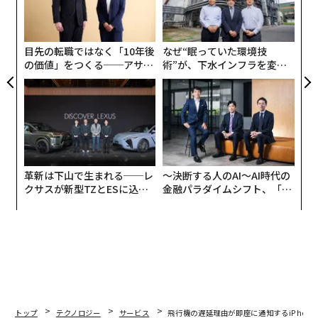
して受け止められるだろう（編注：ウェブ版では、Stud
防
オ
ioパネル上の「
動画解説
」を使って、用意した資料・情
ジ
報を基にした解説動画を生成させることが可能）。
目先の転職ではなく「10年後
なぜ“眠っていた環境技
の価値」をつくる──アサイ
術”が、下水インフラを変え
2025年NotebookLMについて取り上げた私の記事は数
ンの長期伴走型支援とは
たのか──産総研×月島JFE
十万回のページビューを獲得した。それだけこのツール
アクアソリューションの10年
は人気があるということだ。使う理由はいくらでもあ
る。だが、NotebookLMの活用をどのように広げるの
か。使い続けて作業のコーパスが増えていく中で、どう
整理すればよいのだろうか。
革新は下山で生まれる──レ
〜決断する人のAI〜AI時代の
クサスが新型TZとESに込め
金融パラダイムシフト、「超
た「DISCOVER」の哲学
個別化」の核心 【MUFG×ウ
ェルスナビ×PwC】
トップ
テクノロジー
サービス
飛行機の遅延理由が即座に通知するiPhoneア