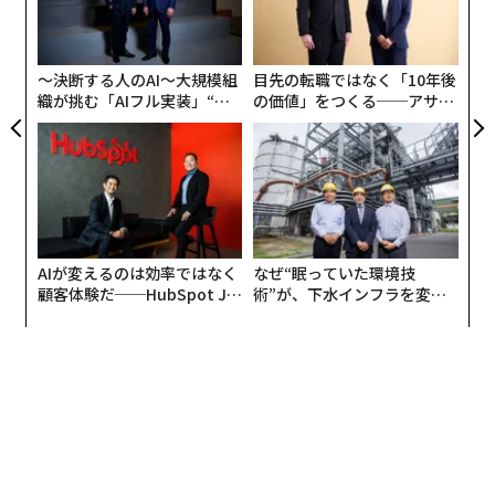
の
た
〜決断する人のAI〜大規模組
目先の転職ではなく「10年後
織が挑む「AIフル実装」“使
の価値」をつくる──アサイ
う”企業から“動く”企業へ【N
ンの長期伴走型支援とは
TTドコモビジネス×PwC】
AIが変えるのは効率ではなく
なぜ“眠っていた環境技
顧客体験だ──HubSpot Ja
術”が、下水インフラを変え
panが語る「Grow Better」
たのか──産総研×月島JFE
な組織のつくり方
アクアソリューションの10年