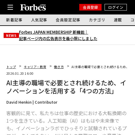
会員登録
ログイン
新着記事
人気記事
会員限定記事
カテゴリ
連載
コ
Forbes JAPAN MEMBERSHIP 新機能｜
NEWS
記事ページ内の広告表示を最小限にしました
トップ
キャリア・教育
働き方
AI主導の職場で必要とされ続けるため、イ
2026.01.20 16:00
AI主導の職場で必要とされ続けるため、イ
ノベーションを活用する「4つの方法」
David Henkin | Contributor
客観的に見て、私たちは仕事の歴史における大転換期の
1つを生きている。人工知能（AI）はもはや未来像で
も、イノベーションラボでひっそりと試験されているプ