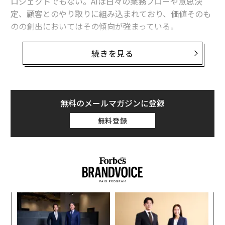
ロジェクトでもない。AIは日々の業務フローや意思決
定、顧客とのやり取りに組み込まれており、価値そのも
のの創出においてはその傾向が強まっている。
AIはイノベーションの新たな可能性を切り拓く一方で、
続きを見る
ますます自動化が進む職場で自らの存在意義を保とうと
する労働者に新たな課題を突きつけてもいる。ここ数カ
月だけでも、数万人ものホワイトカラー労働者が解雇さ
れており、Klarna（クラーナ）やSalesforce（セールス
無料のメールマガジンに登録
フォース）といった企業の経営陣はレイオフの主な理由
無料登録
として明確にAIを挙げている。
一方で、一部の批判的な人は、AIを表向きの理由として
利用しているにすぎないと主張している。企業の目的
は、実際にはコスト削減やお粗末な経営判断に起因する
人員削減を正当化することだという。
“
シ
グ
ア