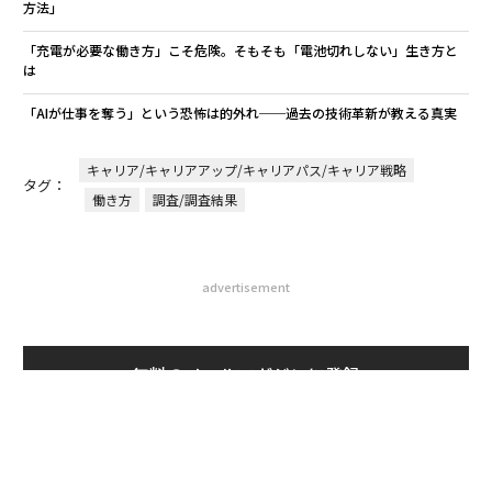
方法」
「充電が必要な働き方」こそ危険。そもそも「電池切れしない」生き方と
は
「AIが仕事を奪う」という恐怖は的外れ──過去の技術革新が教える真実
キャリア/キャリアアップ/キャリアパス/キャリア戦略
タグ：
働き方
調査/調査結果
advertisement
無料のメールマガジンに登録
無料登録