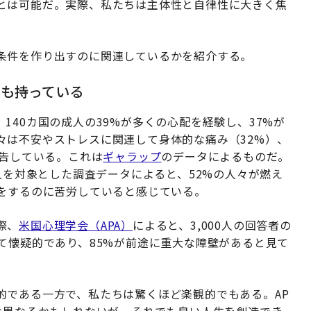
とは可能だ。実際、私たちは主体性と自律性に大きく焦
条件を作り出すのに関連しているかを紹介する。
望も持っている
140カ国の成人の39%が多くの心配を経験し、37%が
々は不安やストレスに関連して身体的な痛み（32%）、
報告している。これは
ギャラップ
のデータによるものだ。
0人を対象とした調査データによると、52%の人々が燃え
事をするのに苦労していると感じている。
際、
米国心理学会（APA）
によると、3,000人の回答者の
て懐疑的であり、85%が前途に重大な障壁があると見て
的である一方で、私たちは驚くほど楽観的でもある。AP