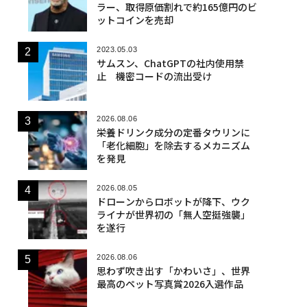
ラー、取得原価割れで約165億円のビ
ットコインを売却
2023.05.03
サムスン、ChatGPTの社内使用禁
止 機密コードの流出受け
2026.08.06
栄養ドリンク成分の定番タウリンに
「老化細胞」を除去するメカニズム
を発見
2026.08.05
ドローンからロボットが降下、ウク
ライナが世界初の「無人空挺強襲」
を遂行
2026.08.06
思わず吹き出す「かわいさ」、世界
最高のペット写真賞2026入選作品