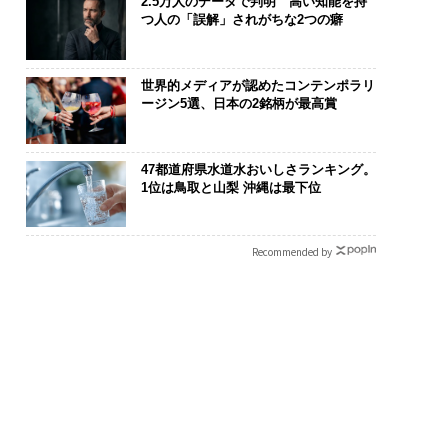
2.5万人のデータで判明 高い知能を持
つ人の「誤解」されがちな2つの癖
世界的メディアが認めたコンテンポラリ
ージン5選、日本の2銘柄が最高賞
47都道府県水道水おいしさランキング。
1位は鳥取と山梨 沖縄は最下位
Recommended by