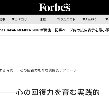
記事
カテゴリ
連載
コラムニスト
AWARD
rbes JAPAN MEMBERSHIP 新機能｜
記事ページ内の広告表示を最小
する時代──心の回復力を育む実践的アプローチ
代──心の回復力を育む実践的