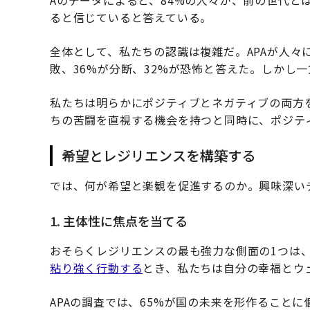
Aのデータによると、84%の人々が、前の世代と
ると信じていると答えている。
全体として、私たちの認識は複雑だ。APAが人々
敗、36%が分断、32%が恐怖と答えた。しかし一
私たちは明らかにポジティブとネガティブの両方
ちの苦闘を直視する機会を持つと同時に、ポジテ
希望とレジリエンスを構築する
では、何が希望と楽観を促進するのか。興味深い
1. 主体性に焦点を当てる
おそらくレジリエンスの最も強力な側面の1つは
粘り強く行動する
とき、私たちは自分の幸福とウ
APAの調査では、65%が国の未来を形作ること