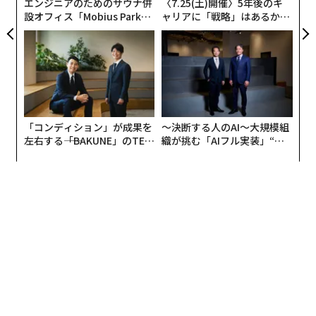
エンジニアのためのサウナ併
〈7.25(土)開催〉5年後のキ
計画を推進している中国と、民間とともに多角的かつ持
設オフィス「Mobius Park」
ャリアに「戦略」はあるか。
続可能な宇宙探査の実現を図る米国。どちらも2030年代
がオープン──タマディック
トップエグゼクティブのキャ
に月面基地の建設を目指しているが、2026年にはじまる
が健康経営を徹底する理由
リアに触れる1日│CAREER S
UMMIT 2026
ムーンレースは、その優位性を図るバロメータとなる。
「地球から最も離れた人類」になる
SLSロケットとオリオン宇宙船の統合作業は、すでに昨
「コンディション」が成果を
〜決断する人のAI〜大規模組
年12月に完了している。全長98mにおよぶその巨体は、
左右する――「BAKUNE」のTEN
織が挑む「AIフル実装」“使
TIALが支える「挑戦者の明
う”企業から“動く”企業へ【N
1月17日にケネディ宇宙センター（フロリダ州）のロケ
日」
TTドコモビジネス×PwC】
ット組立棟（VAB）から搬出され、巨大なトランスポー
ターに載せられた状態で、6.4km離れた発射台（LC-39
B）まで12時間かけて移動する。
発射台での各種チェックが完了すると、1月末にはWDR
（ウェット・ドレス・リハーサル）が実施される。WDR
とは、SLSに燃料を充填した状態で行われる最終打ち上
げテストのことだ。打ち上げは2月6日以降。予定軌道に
投入できる打ち上げタイミング（ウィンドウ）は限定さ