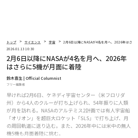
宇宙の放射線から人類を守る、「遺伝子改変」で有人火星探査の実現を支
えるスタートアップの挑戦
25光年先の恒星系内で微惑星の衝突、HSTが初の直接撮像
2026年、見逃せない天文10大イベント スーパームーンから金環日食、闇
夜の流星群まで
トップ
サイエンス
宇宙
2月6日以降にNASAが4名を月へ、2026年はさら
2026.01.13 10:30
新発見の特異な天体現象、史上初の「スーパーキロノバ」検出の可能性
2月6日以降にNASAが4名を月へ、2026年
はさらに5機が月面に着陸
宇宙
ブルーオリジン
中国
タグ：
宇宙開発/宇宙経済/宇宙ビジネス
月
アルテミス計画
鈴木喜生 | Official Columnist
NASA
フリー編集者
早ければ2月6日、ケネディ宇宙センター（米フロリダ
州）から4人のクルーが打ち上げられ、54年振りに人類
advertisement
が月を訪れる。NASAのアルテミス2計画では有人宇宙船
「オリオン」を超巨大ロケット「SLS」で打ち上げ、月
の周回軌道に送り込む。また、2026年中には米中の無人
機5機も月面着陸に挑む。