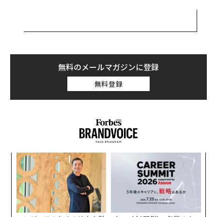
アルテミス2は当初2021年に予定されていたが、幾度と
なく延期されてきた。2027年にはクルーを月面に降ろす
アルテミス3も予定されているが、それも間に合いそう
もない。この事態を立て直すべく米国は2025年12月、1
1カ月間にわたって不在だったNASA長官のポストにジャ
無料のメールマガジンに登録
レッド・アイザックマン氏を任命。同時にトランプ氏は
無料登録
大統領令を発し、遅くとも2028年9月までにクルーを月
面に到達させるようNASAに命じた。
一方で中国は、同国初となる有人月面着陸を2030年に予
定し、そのスケジュールは前倒しされる可能性さえあ
る。今年、中国は無人月着陸機「嫦娥7号」を月の南極
年後
「
に着陸させるが、それは月面に「水の氷」の所在を探る
サイ
3
とともに、有人月面探査の着陸候補地を決定するための
C
ア
調査でもある。
る
の
た
強力な国家主導のもと、どの国よりもオンタイムで宇宙