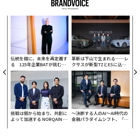
高いプレッシャーにさらされる役職に就く多くの人々と
同様、私はかつて長時間労働、連続する出張、最小限の
な
休息時間を当たり前のことと考えていた。しばらくの
術
間、その休みなしのアプローチは機能していた。私はほ
た
〈7
ぼあらゆることをやり抜くことができた。
ア
ャ
ト
しかし最終的に、私はそのトレードオフを感じ始めた。
リア
伝統を礎に、未来を再定義す
革新は下山で生まれる──レ
私が「ただ忙しいだけ」と片付けていたことは、実際に
UM
る 125年企業BATが挑むス
クサスが新型TZとESに込め
は私の意思決定の仕方、コミュニケーションの取り方、
モークレスな未来
た「DISCOVER」の哲学
そしてチームに対する姿勢を形作っていたのだ。
advertisement
ウェルネスはリーダーシップと切り離せないものである
挑戦は個から始まり、共創に
〜決断する人のAI〜AI時代の
よって加速する NORQAIN JA
金融パラダイムシフト、「超
ことを認識するには時間がかかった。そして、それは今
PAN 特別座談会
個別化」の核心 【MUFG×ウ
も取り組み続けていることだ。うまくいく日もある。古
ェルスナビ×PwC】
い習慣に戻ってしまう日もある。しかし、私は今、より