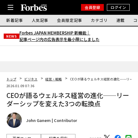
会員登録
ログイン
新着記事
人気記事
会員限定記事
カテゴリ
連載
コ
Forbes JAPAN MEMBERSHIP 新機能｜
NEWS
記事ページ内の広告表示を最小限にしました
トップ
ビジネス
経営・戦略
CEOが語るウェルネス経営の進化──リーダ
2026.01.09 07:36
CEOが語るウェルネス経営の進化──リー
ダーシップを変えた3つの転換点
John Ganem | Contributor