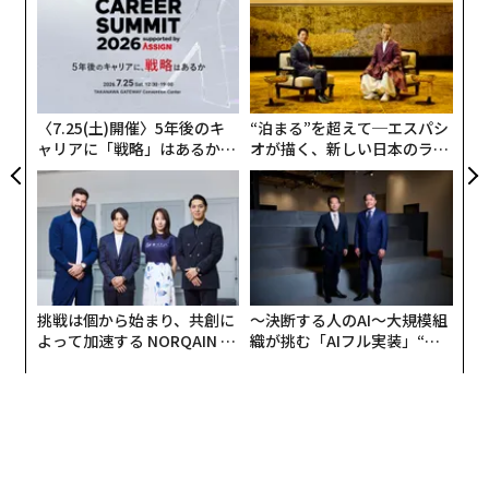
─
しかし最終的に、私はそのトレードオフを感じ始めた。
ら
私が「ただ忙しいだけ」と片付けていたことは、実際に
パ
技
は私の意思決定の仕方、コミュニケーションの取り方、
無
そしてチームに対する姿勢を形作っていたのだ。
防
〈7.25(土)開催〉5年後のキ
“泊まる”を超えて─エスパシ
ャリアに「戦略」はあるか。
オが描く、新しい日本のラグ
ウェルネスはリーダーシップと切り離せないものである
トップエグゼクティブのキャ
ジュアリー（中編）
ことを認識するには時間がかかった。そして、それは今
リアに触れる1日│CAREER S
UMMIT 2026
も取り組み続けていることだ。うまくいく日もある。古
い習慣に戻ってしまう日もある。しかし、私は今、より
自覚的になっている。それは、ウェルネスとそのリーダ
ーシップへの影響に関する私の視点を変えた3つの段階
挑戦は個から始まり、共創に
〜決断する人のAI〜大規模組
のおかげだ。
よって加速する NORQAIN JA
織が挑む「AIフル実装」“使
PAN 特別座談会
う”企業から“動く”企業へ【N
第1段階：ただ押し通すだけ
TTドコモビジネス×PwC】
キャリアの初期、私は常に動き回っていた。出張してい
ないときは、週末も仕事をしていた。オフィスにいない
ときは、自宅で仕事に追いついていた。常に注意を要す