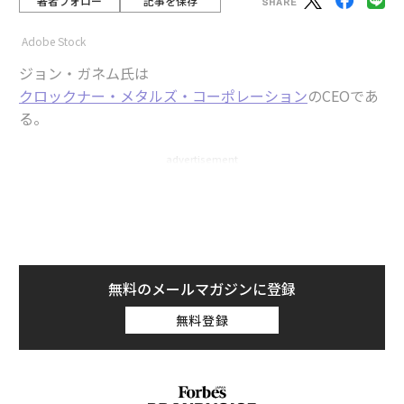
著者フォロー
記事を保存
Adobe Stock
ジョン・ガネム氏は
クロックナー・メタルズ・コーポレーション
のCEOであ
る。
advertisement
かつて私は、ウェルネスは個人的なものであり、仕事の
外で管理するものであって、リーダーシップのあり方を
形作るものではないと考えていた。キャリアの大半にお
いて、私はウェルネスで成功を測ることはなかった。し
かし今、当社がウェルネスを優先事項とする中で、私は
無料のメールマガジンに登録
自分自身の習慣がいかに組織の雰囲気を決定づけるか、
無料登録
そしてウェルネスを企業文化の一部とするためにリーダ
ーシップがどう進化しなければならないかを理解するよ
うになった。