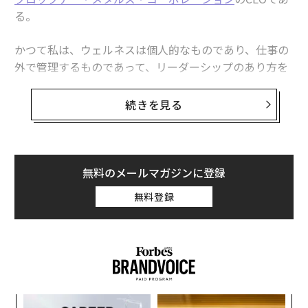
る。
かつて私は、ウェルネスは個人的なものであり、仕事の
外で管理するものであって、リーダーシップのあり方を
形作るものではないと考えていた。キャリアの大半にお
いて、私はウェルネスで成功を測ることはなかった。し
続きを見る
かし今、当社がウェルネスを優先事項とする中で、私は
自分自身の習慣がいかに組織の雰囲気を決定づけるか、
そしてウェルネスを企業文化の一部とするためにリーダ
ーシップがどう進化しなければならないかを理解するよ
無料のメールマガジンに登録
うになった。
無料登録
高いプレッシャーにさらされる役職に就く多くの人々と
同様、私はかつて長時間労働、連続する出張、最小限の
休息時間を当たり前のことと考えていた。しばらくの
間、その休みなしのアプローチは機能していた。私はほ
ぼあらゆることをやり抜くことができた。
「